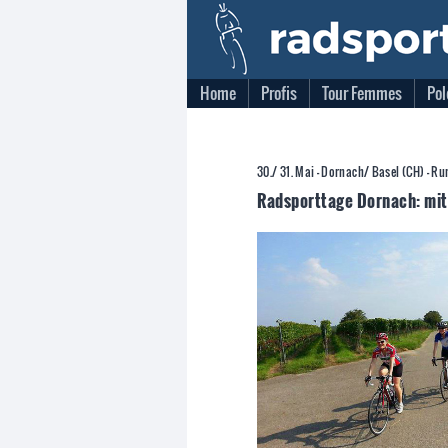
Home
Profis
Tour Femmes
Pol
30./ 31. Mai - Dornach/ Basel (CH) - R
Radsporttage Dornach: mit