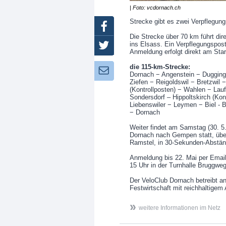
| Foto: vcdornach.ch
Strecke gibt es zwei Verpflegun
Facebook
Die Strecke über 70 km führt dire
ins Elsass. Ein Verpflegungspost
Twitter
Anmeldung erfolgt direkt am Start
die 115-km-Strecke:
Newsletter:
Dornach − Angenstein − Dugging
Ziefen − Reigoldswil − Bretzwil
(Kontrollposten) − Wahlen − Lauf
Sondersdorf – Hippoltskirch (Kon
Liebenswiler − Leymen − Biel - 
− Dornach
Weiter findet am Samstag (30. 5.
Dornach nach Gempen statt, über
Ramstel, in 30-Sekunden-Abstän
Anmeldung bis 22. Mai per Email
15 Uhr in der Turnhalle Bruggweg
Der VeloClub Dornach betreibt an
Festwirtschaft mit reichhaltigem
weitere Informationen im Netz