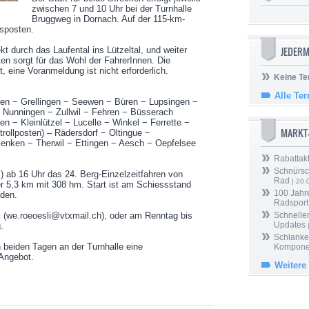
zwischen 7 und 10 Uhr bei der Turnhalle
Bruggweg in Dornach. Auf der 115-km-
gsposten.
JEDERM
kt durch das Laufental ins Lützeltal, und weiter
en sorgt für das Wohl der FahrerInnen. Die
, eine Voranmeldung ist nicht erforderlich.
Keine Te
Alle Te
en − Grellingen − Seewen − Büren − Lupsingen −
 − Nunningen − Zullwil − Fehren − Büsserach
en − Kleinlützel − Lucelle − Winkel − Ferrette −
MARKT
trollposten) – Rädersdorf − Oltingue −
Benken − Therwil − Ettingen − Aesch − Oepfelsee
Rabattak
Schnürsc
) ab 16 Uhr das 24. Berg-Einzelzeitfahren von
Rad
| 20.
 5,3 km mit 308 hm. Start ist am Schiessstand
100 Jahr
den.
Radsport
 (we.roeoesli@vtxmail.ch), oder am Renntag bis
Schneller
Updates
.
Schlanker
 beiden Tagen an der Turnhalle eine
Kompone
 Angebot.
Weitere