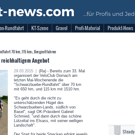
en-Rundfahrt
KT-Szene
Gravel
Profi-Material
Produkt-News
undfahrt 70 km, 115 km;, Bergzeitfahren
 reichhaltigem Angebot
29.03.2015 |
(Ra) - Bereits zum 33. Mal
organisiert der VeloClub Dornach am
letzten Mai-Wochenende die
"Schwarzbuebe-Rundfahrt" über 70 km
mit 650 hm, und 115 km mit 1510 hm.
"Es geht durch die nicht zu
unterschätzenden Hügel des
Schwarzbueben-Lands, südlich von
Basel", sagt OK-Präsident Gabriel
Schmied, "und dann durch das schöne
Lützeltal ins Elsass, mit seiner welligen
Landschaft".
Steady
Der Start für beide Strecken erfolgt jeweils