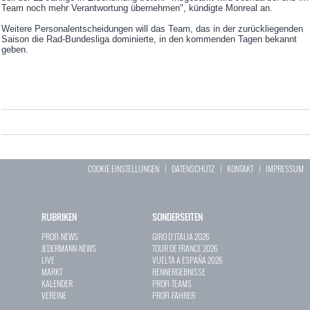
Team noch mehr Verantwortung übernehmen", kündigte Monreal an.
Weitere Personalentscheidungen will das Team, das in der zurückliegenden
Saison die Rad-Bundesliga dominierte, in den kommenden Tagen bekannt
geben.
COOKIE EINSTELLUNGEN
|
DATENSCHUTZ
|
KONTAKT
|
IMPRESSUM
RUBRIKEN
SONDERSEITEN
PROFI-NEWS
GIRO D`ITALIA 2026
JEDERMANN-NEWS
TOUR DE FRANCE 2026
LIVE
VUELTA A ESPAÑA 2026
MARKT
RENNERGEBNISSE
KALENDER
PROFI-TEAMS
VEREINE
PROFI-FAHRER