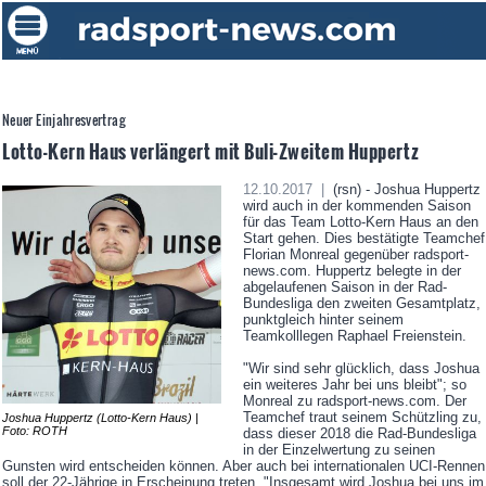
Neuer Einjahresvertrag
Lotto-Kern Haus verlängert mit Buli-Zweitem Huppertz
12.10.2017 |
(rsn) - Joshua Huppertz
wird auch in der kommenden Saison
für das Team Lotto-Kern Haus an den
Start gehen. Dies bestätigte Teamchef
Florian Monreal gegenüber radsport-
news.com. Huppertz belegte in der
abgelaufenen Saison in der Rad-
Bundesliga den zweiten Gesamtplatz,
punktgleich hinter seinem
Teamkolllegen Raphael Freienstein.
"Wir sind sehr glücklich, dass Joshua
ein weiteres Jahr bei uns bleibt"; so
Monreal zu radsport-news.com. Der
Teamchef traut seinem Schützling zu,
Joshua Huppertz (Lotto-Kern Haus) |
Foto: ROTH
dass dieser 2018 die Rad-Bundesliga
in der Einzelwertung zu seinen
Gunsten wird entscheiden können. Aber auch bei internationalen UCI-Rennen
soll der 22-Jährige in Erscheinung treten. "Insgesamt wird Joshua bei uns im