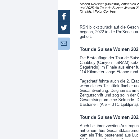
Marlen Reusser (Movistar) entschied 
und 2025 die Tour de Suisse Women 2
für sich. | Foto: Cor Vos
Facebook
RSN blickt zurück auf die Gesch
Twitter
begann, 2022 in die ProSeries a
gehört.
Newsletter:
Tour de Suisse Women 2021
Die Erstauflage der Tour de Su
Chabbey (Canyon – SRAM) setzte
Segafredo) im Finale aus einer f
114 Kilometer lange Etappe rund 
Tagsdrauf führte auch die 2. Et
wenn dieses Teilstück flacher und
Gesamtwertung: Deignan sammel
Zeitgutschrift und zog so in de
Gesamtsieg um eine Sekunde. Den
Bastianelli (Alé – BTC Ljubljana).
Tour de Suisse Women 202
Auch bei ihrer zweiten Austragu
mit einem fürs Gesamtklassemen
kam ein Trio, bestehend aus Luc