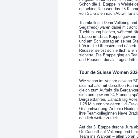
Schon die 1. Etappe in Weinfeld
entschied Reusser das 25 Kilomet
von St. Gallen nach Abtwil für 
Teamkollegin Demi Vollering und d
Segafredo) waren dabei mit acht
Tuchfühlung blieben, während Ni
Etappe in Ebnat-Kappel gewann 
und am Schlusstag an selber Stel
früh in die Offensive und näherte
Reusser selbst schließlich allein
sicherte. Die Etappe ging an Te
und Reusser, die als Tagesdritte 
Tour de Suisse Women 2024
Wie schon im Vorjahr gewann SD
diesmal alle mit derselben Fahrer
gleich zum Auftakt die Bergankunft
sich und gewann 24 Stunden spät
Bergzeitfahren. Danach lag Volle
1:28 Minuten vor deren Lidl-Trek
Gesamtwertung. Antonia Niederm
ihre Teamkolleginnen Neve Bradb
deutlich weiter zurück.
Auf der 3. Etappe durchs Jura ab
Großangriff auf Vollering und br
Team ins Wanken – allen voran