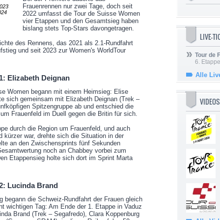
Frauenrennen nur zwei Tage, doch seit
2023
024
2022 umfasst die Tour de Suisse Women
vier Etappen und den Gesamtsieg haben
bislang stets Top-Stars davongetragen.
LIVE-T
ichte des Rennens, das 2021 als 2.1-Rundfahrt
ufstieg und seit 2023 zur Women's WorldTour
Tour de
6. Etapp
Alle Liv
: Elizabeth Deignan
isse Women begann mit einem Heimsieg: Elise
 sich gemeinsam mit Elizabeth Deignan (Trek –
VIDEOS
ünfköpfigen Spitzengruppe ab und entschied die
um Frauenfeld im Duell gegen die Britin für sich.
appe durch die Region um Frauenfeld, und auch
 kürzer war, drehte sich die Situation in der
te an den Zwischensprints fünf Sekunden
r Gesamtwertung noch an Chabbey vorbei zum
 Etappensieg holte sich dort im Sprint Marta
2: Lucinda Brand
ng begann die Schweiz-Rundfahrt der Frauen gleich
t wichtigen Tag: Am Ende der 1. Etappe in Vaduz
inda Brand (Trek – Segafredo), Clara Koppenburg