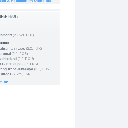
deos & Podcasts im Überblick
NNEN HEUTE
ndfahrt
(2.UWT, POL)
Männer
 Kahramanmaras
(2.2, TUR)
ortugal
(2.1, POR)
Szeklerland
(2.2, ROU)
la Guadeloupe
(2.2, FRA)
zang Trans-Himalaya
(2.1, CHN)
 Burgos
(2.Pro, ESP)
rmine