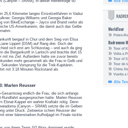
ers (Canyon – SRAM), in dieser Reihenfolge 50
Alle Vi
n.
n 25,6 Kilometer langes Einzelzeitfahren in Vaduz
RADRE
aulkner, Georgia Williams und Georgia Baker
ieg von BikeExchange – Jayco und Brand verlor als
reiche US-Amerikanerin, die damit auch das Gelbe
WorldTour
ernahm.
Polen-Ru
ankunft bergauf in Chur und dem Sieg von Elisa
Radrennen 
Liane Lippert (DSM) auf Rang drei. Doch der
ied sich erst am Schlusstag – und auch da ging
Tour of
n die Bergankunft in Lantsch und brachte dort 15
Volta a P
mit ins Ziel. Außerdem hatte sie zuvor bereits
Tour of 
kunden mehr gesammelt als die Frau in Gelb und
Tour de 
Sekunden Vorsprung für die Trek-Kapitänin.
hrt mit 3:18 Minuten Rückstand als
China Xi
Vuelta a
Alle Te
3: Marlen Reusser
e-Gesamtsieg endlich die Frau, die sich anfangs
at-Rundfahrt ausgesprochen hatte: Marlen Reusser.
 Ebnat-Kappel ein wahrer Kraftakt nötig. Denn
iewiadoma (Canyon – SRAM) setzte die im Gelben
rig unter Druck. Zeitweise schien Reusser der
it einer bärenstarken Aufholjagd im Finale rückte
as von ihrem Team SD Worx dominiert wurde: