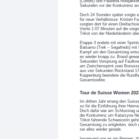
(Cofidis) und Pauliena Rooijakk
Sekunden vor der Konkurrenz a
Doch 24 Stunden später sorgte ei
für neue Verhältnisse: Kristen F
sorgten dort für einen Dreifachs
Vierte 1:07 Minuten auf die sieg
Trikot von der Niederländerin üb
Etappe 3 endete mit einer Sprint
Balsamo (Trek – Segafredo) mit 
Kampf um den Gesamtsieg entsch
es wieder knapp zu: Brand gewan
Sekunden Vorsprung auf Faulkner 
am Zwischensprint zwei Bonusse
aus vier Sekunden Rückstand 17 
Koppenburg beendete die Rundfa
Gesamtsiebte.
Tour de Suisse Women 202
Im dritten Jahr errang den Suiss
so für die Einführung ihrer Heim
Doch dafür war am Schlusstag um
die Konkurrenz um Katarzyna N
Trikot fahrende Schweizerin gehö
Gesamtsieg zu entgleiten, doch m
sie alles wieder gerade.
Insgesamt war es ein Rennen, d