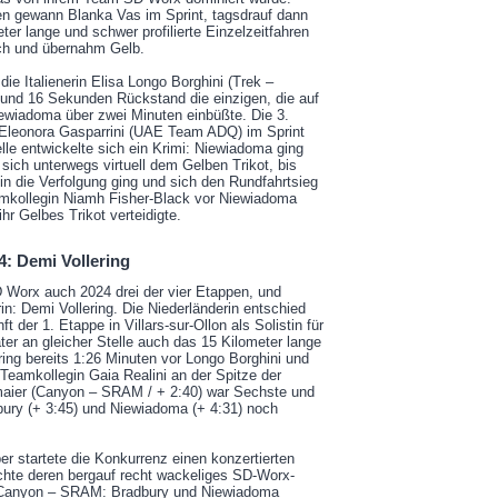
en gewann Blanka Vas im Sprint, tagsdrauf dann
er lange und schwer profilierte Einzelzeitfahren
sich und übernahm Gelb.
ie Italienerin Elisa Longo Borghini (Trek –
 und 16 Sekunden Rückstand die einzigen, die auf
ewiadoma über zwei Minuten einbüßte. Die 3.
Eleonora Gasparrini (UAE Team ADQ) im Sprint
le entwickelte sich ein Krimi: Niewiadoma ging
 sich unterwegs virtuell dem Gelben Trikot, bis
 in die Verfolgung ging und sich den Rundfahrtsieg
amkollegin Niamh Fisher-Black vor Niewiadoma
ihr Gelbes Trikot verteidigte.
: Demi Vollering
 Worx auch 2024 drei der vier Etappen, und
in: Demi Vollering. Die Niederländerin entschied
 der 1. Etappe in Villars-sur-Ollon als Solistin für
er an gleicher Stelle auch das 15 Kilometer lange
ring bereits 1:26 Minuten vor Longo Borghini und
-Teamkollegin Gaia Realini an der Spitze der
aier (Canyon – SRAM / + 2:40) war Sechste und
ury (+ 3:45) und Niewiadoma (+ 4:31) noch
er startete die Konkurrenz einen konzertierten
achte deren bergauf recht wackeliges SD-Worx-
 Canyon – SRAM: Bradbury und Niewiadoma