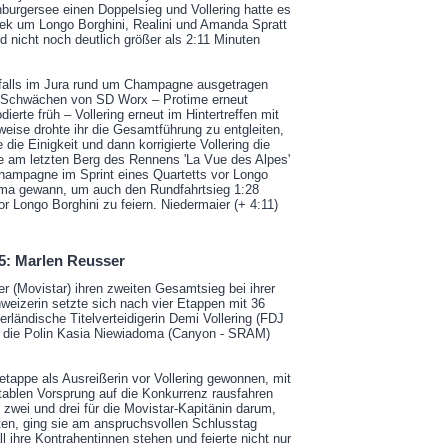
urgersee einen Doppelsieg und Vollering hatte es
 Trek um Longo Borghini, Realini und Amanda Spratt
 nicht noch deutlich größer als 2:11 Minuten
nfalls im Jura rund um Champagne ausgetragen
ie Schwächen von SD Worx – Protime erneut
erte früh – Vollering erneut im Hintertreffen mit
ise drohte ihr die Gesamtführung zu entgleiten,
e die Einigkeit und dann korrigierte Vollering die
se am letzten Berg des Rennens 'La Vue des Alpes'
 Champagne im Sprint eines Quartetts vor Longo
oma gewann, um auch den Rundfahrtsieg 1:28
r Longo Borghini zu feiern. Niedermaier (+ 4:11)
5: Marlen Reusser
 (Movistar) ihren zweiten Gesamtsieg bei ihrer
weizerin setzte sich nach vier Etappen mit 36
rländische Titelverteidigerin Demi Vollering (FDJ
f die Polin Kasia Niewiadoma (Canyon - SRAM)
tetappe als Ausreißerin vor Vollering gewonnen, mit
rtablen Vorsprung auf die Konkurrenz rausfahren
zwei und drei für die Movistar-Kapitänin darum,
ten, ging sie am anspruchsvollen Schlusstag
ll ihre Kontrahentinnen stehen und feierte nicht nur