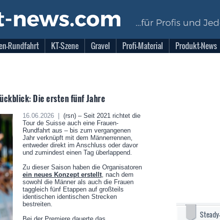
en-Rundfahrt
KT-Szene
Gravel
Profi-Material
Produkt-News
ckblick: Die ersten fünf Jahre
16.06.2026 |
(rsn) – Seit 2021 richtet die
Tour de Suisse auch eine Frauen-
Rundfahrt aus – bis zum vergangenen
Jahr verknüpft mit dem Männerrennen,
entweder direkt im Anschluss oder davor
und zumindest einen Tag überlappend.
Zu dieser Saison haben die Organisatoren
ein neues Konzept erstellt
, nach dem
sowohl die Männer als auch die Frauen
taggleich fünf Etappen auf großteils
identischen identischen Strecken
bestreiten.
Steady
Bei der Premiere dauerte das