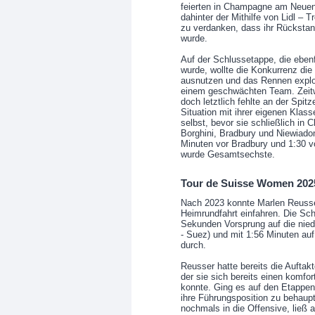
feierten in Champagne am Neuenb
dahinter der Mithilfe von Lidl –
zu verdanken, dass ihr Rückstand
wurde.
Auf der Schlussetappe, die ebe
wurde, wollte die Konkurrenz d
ausnutzen und das Rennen explodi
einem geschwächten Team. Zeitwe
doch letztlich fehlte an der Spitz
Situation mit ihrer eigenen Klas
selbst, bevor sie schließlich in
Borghini, Bradbury und Niewiad
Minuten vor Bradbury und 1:30 vo
wurde Gesamtsechste.
Tour de Suisse Women 202
Nach 2023 konnte Marlen Reusser
Heimrundfahrt einfahren. Die Sch
Sekunden Vorsprung auf die niede
- Suez) und mit 1:56 Minuten au
durch.
Reusser hatte bereits die Auftak
der sie sich bereits einen komfo
konnte. Ging es auf den Etappen 
ihre Führungsposition zu behaup
nochmals in die Offensive, ließ a