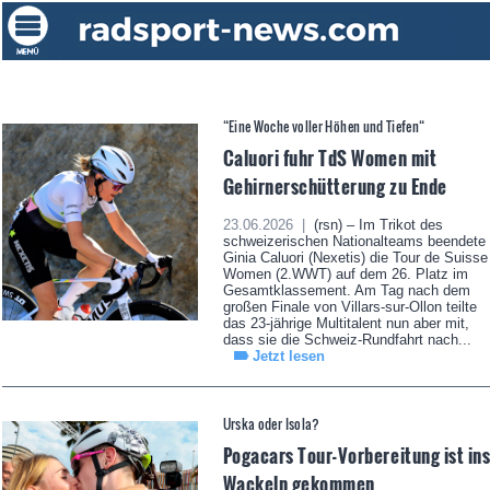
“Eine Woche voller Höhen und Tiefen“
Caluori fuhr TdS Women mit
Gehirnerschütterung zu Ende
23.06.2026 |
(rsn) – Im Trikot des
schweizerischen Nationalteams beendete
Ginia Caluori (Nexetis) die Tour de Suisse
Women (2.WWT) auf dem 26. Platz im
Gesamtklassement. Am Tag nach dem
großen Finale von Villars-sur-Ollon teilte
das 23-jährige Multitalent nun aber mit,
dass sie die Schweiz-Rundfahrt nach...
Jetzt lesen
Urska oder Isola?
Pogacars Tour-Vorbereitung ist in
Wackeln gekommen