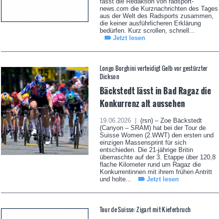
fasst die Redaktion von radsport-
news.com die Kurznachrichten des Tages
aus der Welt des Radsports zusammen,
die keiner ausführlicheren Erklärung
bedürfen. Kurz scrollen, schnell...
Jetzt lesen
Longo Borghini verteidigt Gelb vor gestürzter
Dickson
Bäckstedt lässt in Bad Ragaz die
Konkurrenz alt aussehen
19.06.2026 |
(rsn) – Zoe Bäckstedt
(Canyon – SRAM) hat bei der Tour de
Suisse Women (2.WWT) den ersten und
einzigen Massensprint für sich
entschieden. Die 21-jährige Britin
überraschte auf der 3. Etappe über 120,8
flache Kilometer rund um Ragaz die
Konkurrentinnen mit ihrem frühen Antritt
und holte...
Jetzt lesen
Tour de Suisse: Zigart mit Kieferbruch