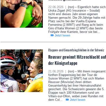
22.06.2026 |
(rsn) – Eigentlich hatte sich
Urska Zigart (AG Insurance – Soudal)
nicht erst dieses Jahr einen eigenen
Namen gemacht. Die 29-Jährige hatte mit
Platz sechs bei der Vuelta Espana
Femenina (2.WWT) und Rang acht beim
Giro d’Italia Women (2.WWT) das beste
Frühjahr ihrer Karriere, bevor sie bei...
Jetzt lesen
Etappen- und Gesamtsieg bleiben in der Schweiz
Reusser gewinnt Hitzeschlacht au
der Königsetappe
21.06.2026 |
(rsn) – Mit ihrem insgesamt
fünften Etappensieg bei der Tour de
Suisse Women (2.WWT) hat sich Marlen
Reusser (Movistar) ihren dritten
Gesamterfolg bei ihrer Heimatrundfahrt
gesichert. Die Schweizerin gewann die 5.
Etappe nach 100 Kilometern rund um
Villars-sur-Ollon, wobei zwei Runden mit
dem Col...
Jetzt lesen