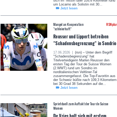
sich im Tessin über 105,6 Kilometer rund
um Locarno als Solistin mit 30...
Jetzt lesen
Mangel an Kooperation
RSNplu
“schleierhaft“
Reusser und Lippert betreiben
“Schadensbegrenzung“ in Sondrio
17.06.2026 |
(rsn) – Unter dem Begriff
"Schadensbegrenzung" hat
Titelverteidigerin Marlen Reusser den
ersten Tag der Tour de Suisse Women
(2.WWT) rund um Sondrio im
norditalienischen Veltliner-Tal
zusammengefasst. Die Top-Favoritin aus
der Schweiz büßte nach 109,3 Kilometern
bei 30 Grad 38 Sekunden auf die...
Jetzt lesen
Sprintduell zum Auftakt der Tour de Suisse
Women
De Vries holt sich mit erstem