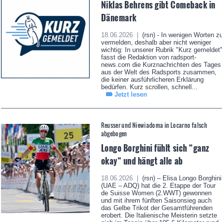
Niklas Behrens gibt Comeback in
Dänemark
18.06.2026 |
(rsn) - In wenigen Worten z
vermelden, deshalb aber nicht weniger
wichtig: In unserer Rubrik "Kurz gemeldet
fasst die Redaktion von radsport-
news.com die Kurznachrichten des Tages
aus der Welt des Radsports zusammen,
die keiner ausführlicheren Erklärung
bedürfen. Kurz scrollen, schnell...
Jetzt lesen
Reusser und Niewiadoma in Locarno falsch
abgebogen
Longo Borghini fühlt sich “ganz
okay“ und hängt alle ab
18.06.2026 |
(rsn) – Elisa Longo Borghini
(UAE – ADQ) hat die 2. Etappe der Tour
de Suisse Women (2.WWT) gewonnen
und mit ihrem fünften Saisonsieg auch
das Gelbe Trikot der Gesamtführenden
erobert. Die Italienische Meisterin setzte