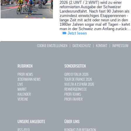
2026 (2.UWT / 2.WWT) wird zu einer
reformierten Ausgabe der Schweizer
Landesrundfahrt. Nach fast 90 Jahren als
zumindest einwöchiges Etappenrennen -
lange Zeit mit acht oder neun und in den
1980er Jahren sogar mal elf Tagen - kehrt
man in der Schweiz zum Anfang zurück:..
Jetzt lesen
COOKIE EINSTELLUNGEN
|
DATENSCHUTZ
|
KONTAKT
|
IMPRESSUM
RUBRIKEN
SONDERSEITEN
PROFI-NEWS
GIRO D`ITALIA 2026
JEDERMANN-NEWS
TOUR DE FRANCE 2026
LIVE
VUELTA A ESPAÑA 2026
MARKT
RENNERGEBNISSE
KALENDER
PROFI-TEAMS
VEREINE
PROFI-FAHRER
UNSERE ANGEBOTE
ÜBER UNS
RSS-FEED
KONTAKT ZUR REDAKTION