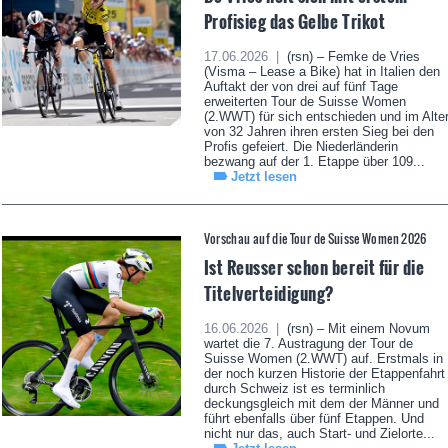
Profisieg das Gelbe Trikot
17.06.2026 |
(rsn) – Femke de Vries
(Visma – Lease a Bike) hat in Italien den
Auftakt der von drei auf fünf Tage
erweiterten Tour de Suisse Women
(2.WWT) für sich entschieden und im Alte
von 32 Jahren ihren ersten Sieg bei den
Profis gefeiert. Die Niederländerin
bezwang auf der 1. Etappe über 109...
Jetzt lesen
Vorschau auf die Tour de Suisse Women 2026
Ist Reusser schon bereit für die
Titelverteidigung?
16.06.2026 |
(rsn) – Mit einem Novum
wartet die 7. Austragung der Tour de
Suisse Women (2.WWT) auf. Erstmals in
der noch kurzen Historie der Etappenfahrt
durch Schweiz ist es terminlich
deckungsgleich mit dem der Männer und
führt ebenfalls über fünf Etappen. Und
nicht nur das, auch Start- und Zielorte...