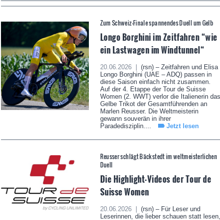
Zum Schweiz-Finale spannendes Duell um Gelb
Longo Borghini im Zeitfahren “wie
ein Lastwagen im Windtunnel“
20.06.2026 |
(rsn) – Zeitfahren und Elisa
Longo Borghini (UAE – ADQ) passen in
diese Saison einfach nicht zusammen.
Auf der 4. Etappe der Tour de Suisse
Women (2. WWT) verlor die Italienerin da
Gelbe Trikot der Gesamtführenden an
Marlen Reusser. Die Weltmeisterin
gewann souverän in ihrer
Paradedisziplin....
Jetzt lesen
Reusser schlägt Bäckstedt im weltmeisterlichen
Duell
Die Highlight-Videos der Tour de
Suisse Women
20.06.2026 |
(rsn) – Für Leser und
Leserinnen, die lieber schauen statt lesen