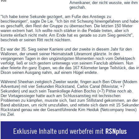
Vos
Amerikaner, der nicht wusste, wie ihm
geschah.
"Ich habe keine Sekunde gezögert, am Fuße des Anstiegs zu
beschleunigen“, sagte De Lie. "Ich bin mit Schwung hineingefahren und habe
es geschafft, den Rest der Gruppe zu überraschen. Die letzten 150 Meter
waren extrem hart. Ich wollte noch stärker in die Pedale treten, aber ich
konnte einfach nicht mehr. Am Ende hat es gerade so zum Sieg gereicht",
beschrieb er seinen Ritt recht nüchtern.
Es war der 35. Sieg seiner Karriere und der zweite in diesem Jahr für den
Wallonen, der unweit seiner Heimatstadt Libramont glänzte. In den
vergangenen Tagen in den ungünstigsten Momenten noch vom Defektpech
verfolgt, ließ er sich gestern unterwegs von seinem Fanclub abfeiern. Nun
aber feierte ihn ganz Eupen, wo die das 167 Kilometer lange Teilstück, das i
Dison seinen Ausgang nahm, auf einem Hügel endete.
Während Sheehan zeitgleich Zweiter wurde, fingen auch Ben Oliver (Modern
Adventure) mit vier Sekunden Rückstand, Carlos Canal (Movistar, +7
Sekunden) und auch sein Teamkollege Adrien Bochis (+7) Pithie noch ab.
Der Vortagessieger hatte auch am Schlussanstieg mit technischen
Problemen zu kämpfen, musste sich, fast zum Stillstand gekommen, an der
Band abstützen, um nicht umzufallen, und rettete sich dann mit 15 Sekunde
Rückstand genau wie der Gesamtführende Kim Heiduk (Netcompany Ineos)
ins Ziel.