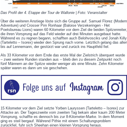
Das Profil der 4. Etappe der Tour de Wallonie | Foto: Veranstalter
Über die weiteren Anstiege löste sich die Gruppe auf. Samuel Florez (Modern
Adventure) und Crosser Pim Ronhaar (Baloise Verzekeringen - Het
Poetsbureau Lions) waren 60 Kilometer vor dem Ziel die beiden Spitzenreiter,
die ihren Vorsprung auf das Feld wieder auf drei Minuten ausgebaut hatte.
Während es zu regnen begann, schafften auch Belohvosciks und Jonah Killy
(Tarteletto – Isorex) wieder den Sprung nach vorne. Letztlich gelang das alle
bis auf Lennemann, der gestürzt war und zurück ins Hauptfeld fiel.
Als 33 Kilometer vor dem Ende das erste Mal der Zielstrich überquert wurde
– zwei weitere Runden standen aus – blieb den zu diesem Zeitpunkt noch
fünf Männern an der Spitze wieder weniger als eine Minute. Zehn Kilometer
später waren es dann um sie geschehen.
15 Kilometer vor dem Ziel setzte Yorben Lauryssen (Tarteletto – Isorex) zur
Attacke an. Der Tageszweite vom zweiten Tag bekam aber kaum 200 Meter
Vorsprung, schaffte es dennoch bis zur 8-Kilometer-Marke. In dem Moment
ging es steil bergauf. Während Pithie mit einem Schaltungsproblem
zurückfiel, fuhr sich Sheehan einen kleinen Vorsprung heraus.