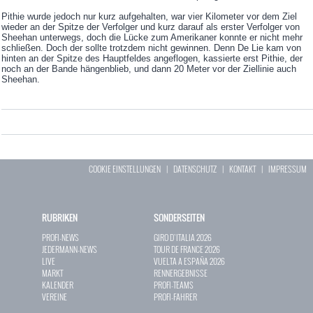
Pithie wurde jedoch nur kurz aufgehalten, war vier Kilometer vor dem Ziel
wieder an der Spitze der Verfolger und kurz darauf als erster Verfolger von
Sheehan unterwegs, doch die Lücke zum Amerikaner konnte er nicht mehr
schließen. Doch der sollte trotzdem nicht gewinnen. Denn De Lie kam von
hinten an der Spitze des Hauptfeldes angeflogen, kassierte erst Pithie, der
noch an der Bande hängenblieb, und dann 20 Meter vor der Ziellinie auch
Sheehan.
COOKIE EINSTELLUNGEN
|
DATENSCHUTZ
|
KONTAKT
|
IMPRESSUM
RUBRIKEN
SONDERSEITEN
PROFI-NEWS
GIRO D`ITALIA 2026
JEDERMANN-NEWS
TOUR DE FRANCE 2026
LIVE
VUELTA A ESPAÑA 2026
MARKT
RENNERGEBNISSE
KALENDER
PROFI-TEAMS
VEREINE
PROFI-FAHRER