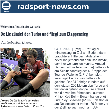
Wahnsinns-Finale in der Wallonie
De Lie zündet den Turbo und fliegt zum Etappensieg
Von Sebastian Lindner
04.06.2026 |
(rsn) – Erst lag er
minutenlang im Ziel am Boden, dann
brauchte er Hilfe beim Aufstehen,
bevor ihn jemand auf sein Rad hievte,
damit er weiterrollen konnte. Arnaud
De Lie (Lotto – Intermarché) hatte sich
am Schlussanstieg der 4. Etappe der
Tour de Wallonie (2.Pro) komplett
verausgabt – doch es hatte sich
gelohnt. Der 24-Jährige zündete auf
den letzten 200 Metern den Turbo und
war dabei gefühlt doppelt so schnell
wie die vor ihm fahrenden Laurence
Pithie (Red Bull – Bora – hansgrohe)
und Riley Sheehan (NSN). Erst flog er
Arnaud De Lie braucht schnelles
Kraftfutter, um sich von seinem
am Neuseeländer vorbei, 20 Meter vor
Raketensprint zu erholen. | Foto: Cor
der Ziellinie auch noch am US-