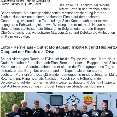
Ergebnisse bei der Tour de Wallonie für
Storck - MRW Bau | Foto: Team
Das absolute Highlight der Woche
lieferte Lotto in den französischen
Departements: Mit einer geschlossenen Mannschaftsleistung kletterte
Joshua Huppertz nach einem packenden Finale auf den sechsten
Gesamtrang, während sein Teamkollege Silas Koech nach einer extrem
engagierten Fahrweise gleich zwei Wertungstrikots mit nach Hause nahm.
Ganz anders stellte sich die Situation in Belgien oder auf den Bergen
Oberösterreichs dar, wo schwere Massenstürze und Defekte die Ambitionen
im Keim erstickten.
Lotto - Kern-Haus - Outlet Montabaur: Trikot-Flut und Huppertz
Coup bei der Ronde de l'Oise
Bei der viertägigen Ronde de l'Oise lief für die Equipe von Lotto - Kern-Haus 
Outlet Montabaur fast alles nach Plan. Bereits auf der 1. Etappe setzte Silas
Koech das erste Ausrufezeichen, als er sich in der Fluchtgruppe des Tages
festsetzte, das Bergtrikot eroberte und im Tagesfinale einen starken
sechsten Platz einfuhr. Das glänzende Teamergebnis rundete Jonathan Malt
Rottmann mit Rang neun ab. Nachdem Koech seine Führung in der
Bergwertung auf dem dritten Teilstück weiter ausbaute und Joshua Huppertz
dort Achter wurde, schlug im großen Finale die Stunde der Routiniers.