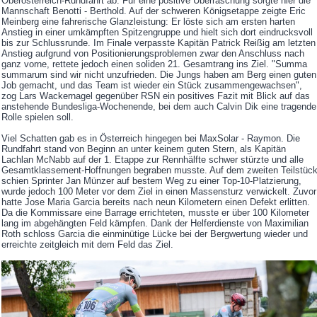
Oberösterreich-Rundfahrt ab. Für eine positive Überraschung sorgte hier die
Mannschaft Benotti - Berthold. Auf der schweren Königsetappe zeigte Eric
Meinberg eine fahrerische Glanzleistung: Er löste sich am ersten harten
Anstieg in einer umkämpften Spitzengruppe und hielt sich dort eindrucksvoll
bis zur Schlussrunde. Im Finale verpasste Kapitän Patrick Reißig am letzten
Anstieg aufgrund von Positionierungsproblemen zwar den Anschluss nach
ganz vorne, rettete jedoch einen soliden 21. Gesamtrang ins Ziel. "Summa
summarum sind wir nicht unzufrieden. Die Jungs haben am Berg einen guten
Job gemacht, und das Team ist wieder ein Stück zusammengewachsen",
zog Lars Wackernagel gegenüber RSN ein positives Fazit mit Blick auf das
anstehende Bundesliga-Wochenende, bei dem auch Calvin Dik eine tragende
Rolle spielen soll.
Viel Schatten gab es in Österreich hingegen bei MaxSolar - Raymon. Die
Rundfahrt stand von Beginn an unter keinem guten Stern, als Kapitän
Lachlan McNabb auf der 1. Etappe zur Rennhälfte schwer stürzte und alle
Gesamtklassement-Hoffnungen begraben musste. Auf dem zweiten Teilstüc
schien Sprinter Jan Münzer auf bestem Weg zu einer Top-10-Platzierung,
wurde jedoch 100 Meter vor dem Ziel in einen Massensturz verwickelt. Zuvor
hatte Jose Maria Garcia bereits nach neun Kilometern einen Defekt erlitten.
Da die Kommissare eine Barrage errichteten, musste er über 100 Kilometer
lang im abgehängten Feld kämpfen. Dank der Helferdienste von Maximilian
Roth schloss Garcia die einminütige Lücke bei der Bergwertung wieder und
erreichte zeitgleich mit dem Feld das Ziel.