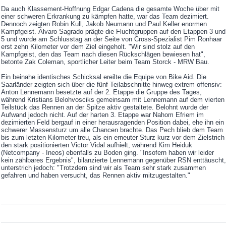
Da auch Klassement-Hoffnung Edgar Cadena die gesamte Woche über mit
einer schweren Erkrankung zu kämpfen hatte, war das Team dezimiert.
Dennoch zeigten Robin Kull, Jakob Neumann und Paul Keller enormen
Kampfgeist. Álvaro Sagrado prägte die Fluchtgruppen auf den Etappen 3 und
5 und wurde am Schlusstag an der Seite von Cross-Spezialist Pim Ronhaar
erst zehn Kilometer vor dem Ziel eingeholt. "Wir sind stolz auf den
Kampfgeist, den das Team nach diesen Rückschlägen bewiesen hat",
betonte Zak Coleman, sportlicher Leiter beim Team Storck - MRW Bau.
Ein beinahe identisches Schicksal ereilte die Equipe von Bike Aid. Die
Saarländer zeigten sich über die fünf Teilabschnitte hinweg extrem offensiv:
Anton Lennemann besetzte auf der 2. Etappe die Gruppe des Tages,
während Kristians Belohvosciks gemeinsam mit Lennemann auf dem vierten
Teilstück das Rennen an der Spitze aktiv gestaltete. Belohnt wurde der
Aufwand jedoch nicht. Auf der harten 3. Etappe war Nahom Efriem im
dezimierten Feld bergauf in einer herausragenden Position dabei, ehe ihn ein
schwerer Massensturz um alle Chancen brachte. Das Pech blieb dem Team
bis zum letzten Kilometer treu, als ein erneuter Sturz kurz vor dem Zielstrich
den stark positionierten Victor Vidal aufhielt, während Kim Heiduk
(Netcompany - Ineos) ebenfalls zu Boden ging. "Insofern haben wir leider
kein zählbares Ergebnis", bilanzierte Lennemann gegenüber RSN enttäuscht,
unterstrich jedoch: "Trotzdem sind wir als Team sehr stark zusammen
gefahren und haben versucht, das Rennen aktiv mitzugestalten."