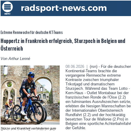
Extreme Rennwoche für deutsche KT-Teams
Huppertz in Frankreich erfolgreich, Sturzpech in Belgien und
Österreich
Von Arthur Lenné
08.06.2026 |
(rsn) - Für die deutsche
Kontinental-Teams brachte die
vergangene Rennwoche extreme
Kontraste zwischen triumphaler
Trikotjagd und dramatischem
Sturzpech. Während das Team Lotto -
Kern-Haus - Outlet Montabaur bei der
französischen Ronde de l'Oise (2.2)
ein fulminantes Ausrufezeichen setzte
erlebten die hiesigen Mannschaften be
der Internationalen Oberösterreich
Rundfahrt (2.2) und der hochkarätig
besetzten Tour de Wallonie (2.Pro) in
Belgien eine sportliche Achterbahnfahr
der Gefühle.
Stürze und Krankheit verhinderten gute