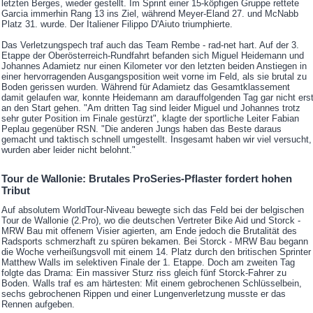
letzten Berges, wieder gestellt. Im Sprint einer 15-köpfigen Gruppe rettete
Garcia immerhin Rang 13 ins Ziel, während Meyer-Eland 27. und McNabb
Platz 31. wurde. Der Italiener Filippo D'Aiuto triumphierte.
Das Verletzungspech traf auch das Team Rembe - rad-net hart. Auf der 3.
Etappe der Oberösterreich-Rundfahrt befanden sich Miguel Heidemann und
Johannes Adamietz nur einen Kilometer vor den letzten beiden Anstiegen in
einer hervorragenden Ausgangsposition weit vorne im Feld, als sie brutal zu
Boden gerissen wurden. Während für Adamietz das Gesamtklassement
damit gelaufen war, konnte Heidemann am darauffolgenden Tag gar nicht ers
an den Start gehen. "Am dritten Tag sind leider Miguel und Johannes trotz
sehr guter Position im Finale gestürzt", klagte der sportliche Leiter Fabian
Peplau gegenüber RSN. "Die anderen Jungs haben das Beste daraus
gemacht und taktisch schnell umgestellt. Insgesamt haben wir viel versucht,
wurden aber leider nicht belohnt."
Tour de Wallonie: Brutales ProSeries-Pflaster fordert hohen
Tribut
Auf absolutem WorldTour-Niveau bewegte sich das Feld bei der belgischen
Tour de Wallonie (2.Pro), wo die deutschen Vertreter Bike Aid und Storck -
MRW Bau mit offenem Visier agierten, am Ende jedoch die Brutalität des
Radsports schmerzhaft zu spüren bekamen. Bei Storck - MRW Bau begann
die Woche verheißungsvoll mit einem 14. Platz durch den britischen Sprinter
Matthew Walls im selektiven Finale der 1. Etappe. Doch am zweiten Tag
folgte das Drama: Ein massiver Sturz riss gleich fünf Storck-Fahrer zu
Boden. Walls traf es am härtesten: Mit einem gebrochenen Schlüsselbein,
sechs gebrochenen Rippen und einer Lungenverletzung musste er das
Rennen aufgeben.