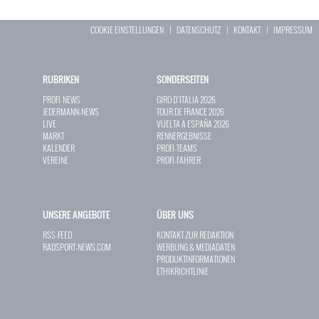
COOKIE EINSTELLUNGEN
|
DATENSCHUTZ
|
KONTAKT
|
IMPRESSUM
RUBRIKEN
SONDERSEITEN
PROFI-NEWS
GIRO D`ITALIA 2026
JEDERMANN-NEWS
TOUR DE FRANCE 2026
LIVE
VUELTA A ESPAÑA 2026
MARKT
RENNERGEBNISSE
KALENDER
PROFI-TEAMS
VEREINE
PROFI-FAHRER
UNSERE ANGEBOTE
ÜBER UNS
RSS-FEED
KONTAKT ZUR REDAKTION
RADSPORT-NEWS.COM
WERBUNG & MEDIADATEN
PRODUKTINFORMATIONEN
ETHIKRICHTLINIE