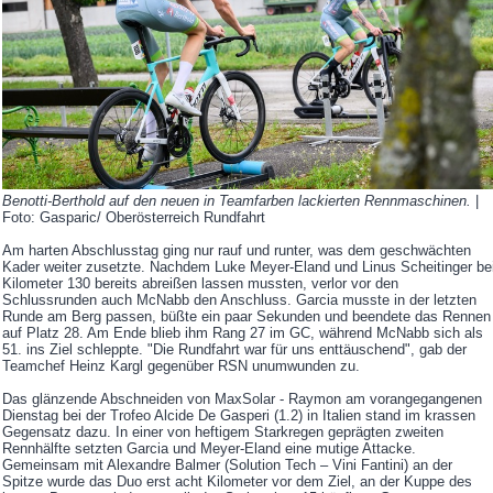
Benotti-Berthold auf den neuen in Teamfarben lackierten Rennmaschinen.
|
Foto: Gasparic/ Oberösterreich Rundfahrt
Am harten Abschlusstag ging nur rauf und runter, was dem geschwächten
Kader weiter zusetzte. Nachdem Luke Meyer-Eland und Linus Scheitinger be
Kilometer 130 bereits abreißen lassen mussten, verlor vor den
Schlussrunden auch McNabb den Anschluss. Garcia musste in der letzten
Runde am Berg passen, büßte ein paar Sekunden und beendete das Rennen
auf Platz 28. Am Ende blieb ihm Rang 27 im GC, während McNabb sich als
51. ins Ziel schleppte. "Die Rundfahrt war für uns enttäuschend", gab der
Teamchef Heinz Kargl gegenüber RSN unumwunden zu.
Das glänzende Abschneiden von MaxSolar - Raymon am vorangegangenen
Dienstag bei der Trofeo Alcide De Gasperi (1.2) in Italien stand im krassen
Gegensatz dazu. In einer von heftigem Starkregen geprägten zweiten
Rennhälfte setzten Garcia und Meyer-Eland eine mutige Attacke.
Gemeinsam mit Alexandre Balmer (Solution Tech – Vini Fantini) an der
Spitze wurde das Duo erst acht Kilometer vor dem Ziel, an der Kuppe des