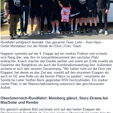
Rundfahrt erfolgreich beendet: Das gesamte Team Lotto – Kern-Haus –
Outlet Montabaur von der Ronde de l'Oise
| Foto: Team
Huppertz sprintete auf der 4. Etappe auf ein starkes Podium und sicherte
sich Rang drei, was ihm im Gesamtklassement den sechsten Platz
einbrachte. Koech machte das Double perfekt und stand am Ende sowohl al
Gewinner des Bergtrikots als auch der Kombinationswertung fest. Außerdem
sicherte er sich den neunten Gesamtrang. "Wir hatten rund um die Oise vier
Etappen, bei denen es das Ziel war, sowohl auf den einzelnen Etappen als
auch im GC eine Rolle um die besten Plätze zu spielen", resümierte der
Sportliche Leiter Steffen Beck gegenüber RSN hochzufrieden. Ein starker
vierter Platz in der Mannschaftswertung unterstrich den geschlossenen
Auftritt.
Oberösterreich-Rundfahrt: Meinberg glänzt, Sturz-Drama bei
MaxSolar und Rembe
Ein gänzlich anderes Bild zeichnete sich auf den harten Etappen der