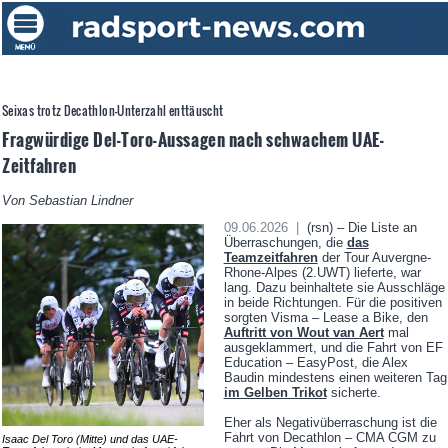
Seixas trotz Decathlon-Unterzahl enttäuscht
Fragwürdige Del-Toro-Aussagen nach schwachem UAE-
Zeitfahren
Von Sebastian Lindner
09.06.2026 |
(rsn) – Die Liste an
Überraschungen, die
das
Teamzeitfahren
der Tour Auvergne-
Rhone-Alpes (2.UWT) lieferte, war
lang. Dazu beinhaltete sie Ausschläge
in beide Richtungen. Für die positiven
sorgten Visma – Lease a Bike, den
Auftritt von Wout van Aert
mal
ausgeklammert, und die Fahrt von EF
Education – EasyPost, die Alex
Baudin mindestens einen weiteren Tag
im Gelben Trikot
sicherte.
Eher als Negativüberraschung ist die
Fahrt von Decathlon – CMA CGM zu
Isaac Del Toro (Mitte) und das UAE-