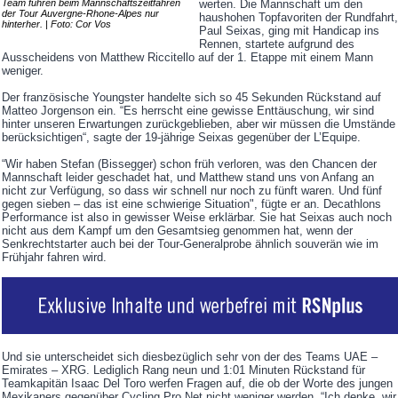
Team fuhren beim Mannschaftszeitfahren
werten. Die Mannschaft um den
der Tour Auvergne-Rhone-Alpes nur
haushohen Topfavoriten der Rundfahrt,
hinterher. | Foto: Cor Vos
Paul Seixas, ging mit Handicap ins
Rennen, startete aufgrund des
Ausscheidens von Matthew Riccitello auf der 1. Etappe mit einem Mann
weniger.
Der französische Youngster handelte sich so 45 Sekunden Rückstand auf
Matteo Jorgenson ein. “Es herrscht eine gewisse Enttäuschung, wir sind
hinter unseren Erwartungen zurückgeblieben, aber wir müssen die Umstände
berücksichtigen“, sagte der 19-jährige Seixas gegenüber der L’Equipe.
“Wir haben Stefan (Bissegger) schon früh verloren, was den Chancen der
Mannschaft leider geschadet hat, und Matthew stand uns von Anfang an
nicht zur Verfügung, so dass wir schnell nur noch zu fünft waren. Und fünf
gegen sieben – das ist eine schwierige Situation", fügte er an. Decathlons
Performance ist also in gewisser Weise erklärbar. Sie hat Seixas auch noch
nicht aus dem Kampf um den Gesamtsieg genommen hat, wenn der
Senkrechtstarter auch bei der Tour-Generalprobe ähnlich souverän wie im
Frühjahr fahren wird.
Und sie unterscheidet sich diesbezüglich sehr von der des Teams UAE –
Emirates – XRG. Lediglich Rang neun und 1:01 Minuten Rückstand für
Teamkapitän Isaac Del Toro werfen Fragen auf, die ob der Worte des jungen
Mexikaners gegenüber Cycling Pro Net nicht weniger werden. “Ich denke, wir