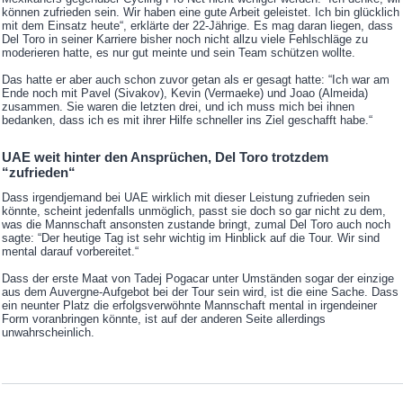
können zufrieden sein. Wir haben eine gute Arbeit geleistet. Ich bin glücklich
mit dem Einsatz heute“, erklärte der 22-Jährige. Es mag daran liegen, dass
Del Toro in seiner Karriere bisher noch nicht allzu viele Fehlschläge zu
moderieren hatte, es nur gut meinte und sein Team schützen wollte.
Das hatte er aber auch schon zuvor getan als er gesagt hatte: “Ich war am
Ende noch mit Pavel (Sivakov), Kevin (Vermaeke) und Joao (Almeida)
zusammen. Sie waren die letzten drei, und ich muss mich bei ihnen
bedanken, dass ich es mit ihrer Hilfe schneller ins Ziel geschafft habe.“
UAE weit hinter den Ansprüchen, Del Toro trotzdem
“zufrieden“
Dass irgendjemand bei UAE wirklich mit dieser Leistung zufrieden sein
könnte, scheint jedenfalls unmöglich, passt sie doch so gar nicht zu dem,
was die Mannschaft ansonsten zustande bringt, zumal Del Toro auch noch
sagte: “Der heutige Tag ist sehr wichtig im Hinblick auf die Tour. Wir sind
mental darauf vorbereitet.“
Dass der erste Maat von Tadej Pogacar unter Umständen sogar der einzige
aus dem Auvergne-Aufgebot bei der Tour sein wird, ist die eine Sache. Dass
ein neunter Platz die erfolgsverwöhnte Mannschaft mental in irgendeiner
Form voranbringen könnte, ist auf der anderen Seite allerdings
unwahrscheinlich.