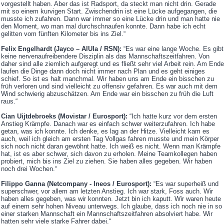
vorgestellt haben. Aber das ist Radsport, da steckt man nicht drin. Gerade
mit so einem kurvigen Start. Zwischendrin ist eine Lücke aufgegangen, die
musste ich zufahren. Dann war immer so eine Lücke drin und man hatte nie
den Moment, wo man mal durchschnaufen konnte. Dann habe ich echt
gelitten vom fünften Kilometer bis ins Ziel.“
Felix Engelhardt (Jayco – AlUla / RSN):
“Es war eine lange Woche. Es gibt
keine nervenaufreibendere Disziplin als das Mannschaftszeitfahren. Von
daher sind alle ziemlich aufgeregt und es fließt sehr viel Arbeit rein. Am Ende
laufen die Dinge dann doch nicht immer nach Plan und es geht einiges
schief. So ist es halt manchmal. Wir haben uns am Ende ein bisschen zu
früh verloren und sind vielleicht zu offensiv gefahren. Es war auch mit dem
Wind schwierig abzuschätzen. Am Ende war ein bisschen zu früh die Luft
raus.“
Cian Uijtdebroeks (Movistar / Eurosport):
“Ich hatte kurz vor dem ersten
Anstieg Krämpfe. Danach war es einfach schwer weiterzufahren. Ich habe
getan, was ich konnte. Ich denke, es lag an der Hitze. Vielleicht kam es
auch, weil ich gleich am ersten Tag Vollgas fahren musste und mein Körper
sich noch nicht daran gewöhnt hatte. Ich weiß es nicht. Wenn man Krämpfe
hat, ist es aber schwer, sich davon zu erholen. Meine Teamkollegen haben
probiert, mich bis ins Ziel zu ziehen. Sie haben alles gegeben. Wir haben
noch drei Wochen.“
Filippo Ganna (Netcompany - Ineos / Eurosport):
“Es war superheiß und
superschwer, vor allem am letzten Anstieg. Ich war stark, Foss auch. Wir
haben alles gegeben, was wir konnten. Jetzt bin ich kaputt. Wir waren heute
auf einem sehr hohen Niveau unterwegs. Ich glaube, dass ich noch nie in so
einer starken Mannschaft ein Mannschaftszeitfahren absolviert habe. Wir
hatten sehr viele starke Fahrer dabei.“