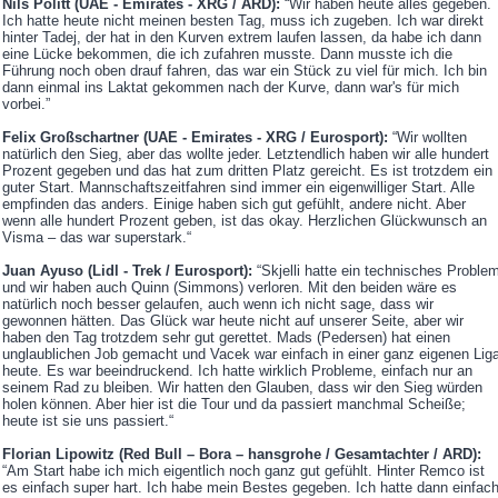
Nils Politt (UAE - Emirates - XRG / ARD):
“Wir haben heute alles gegeben.
Ich hatte heute nicht meinen besten Tag, muss ich zugeben. Ich war direkt
hinter Tadej, der hat in den Kurven extrem laufen lassen, da habe ich dann
eine Lücke bekommen, die ich zufahren musste. Dann musste ich die
Führung noch oben drauf fahren, das war ein Stück zu viel für mich. Ich bin
dann einmal ins Laktat gekommen nach der Kurve, dann war's für mich
vorbei.”
Felix Großschartner (UAE - Emirates - XRG / Eurosport):
“Wir wollten
natürlich den Sieg, aber das wollte jeder. Letztendlich haben wir alle hundert
Prozent gegeben und das hat zum dritten Platz gereicht. Es ist trotzdem ein
guter Start. Mannschaftszeitfahren sind immer ein eigenwilliger Start. Alle
empfinden das anders. Einige haben sich gut gefühlt, andere nicht. Aber
wenn alle hundert Prozent geben, ist das okay. Herzlichen Glückwunsch an
Visma – das war superstark.“
Juan Ayuso (Lidl - Trek / Eurosport):
“Skjelli hatte ein technisches Proble
und wir haben auch Quinn (Simmons) verloren. Mit den beiden wäre es
natürlich noch besser gelaufen, auch wenn ich nicht sage, dass wir
gewonnen hätten. Das Glück war heute nicht auf unserer Seite, aber wir
haben den Tag trotzdem sehr gut gerettet. Mads (Pedersen) hat einen
unglaublichen Job gemacht und Vacek war einfach in einer ganz eigenen Lig
heute. Es war beeindruckend. Ich hatte wirklich Probleme, einfach nur an
seinem Rad zu bleiben. Wir hatten den Glauben, dass wir den Sieg würden
holen können. Aber hier ist die Tour und da passiert manchmal Scheiße;
heute ist sie uns passiert.“
Florian Lipowitz (Red Bull – Bora – hansgrohe / Gesamtachter / ARD):
“Am Start habe ich mich eigentlich noch ganz gut gefühlt. Hinter Remco ist
es einfach super hart. Ich habe mein Bestes gegeben. Ich hatte dann einfac