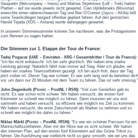
Vauquelin (Netcompany – Ineos) und Mattias Skjelmose (Lidl – Trek) hatten
Platten – auf sie wurde jeweils nicht gewartet. Cian Uijtdebroeks (Movistar)
erwischte einen rabenschwarzen Tag und Ben O’Connor (Jayco – AlUla) ließ
seine Teamkollegen bergauf offenbar geplant fahren. Auf den gestürzten
Harold Tejada (XDS – Astana) wurde dahingegen gewartet.
In unserem Stimmensammler können Sie nachlesen, was die Protagonisten
zum Rennen zu sagen hatten.
Die Stimmen zur 1. Etappe der Tour de France:
Tadej Pogacar (UAE – Emirates - XRG / Gesamtdritter / Tour de France):
“Ich bin nicht enttäuscht. Ich bin sehr glücklich. Wir haben eine starke
Leistung gezeigt. Natürlich fährt man immer auf Sieg. Aber ich glaube, wir
haben ein starkes Teamzeitfahren gezeigt. Ich bin auch froh, dass der Tag
jetzt vorbei ist. Dieser Tag war schwer. Er war sehr lang und du bereitest dic
vor, um dann nur 20 Minuten mit dem Team zu fahren. Das ist sehr stressig.
John Degenkolb (Picnic – PostNL / RSN):
“Viel zum Genießen gab es
nicht. Es war schon echt schwer. Wir haben versucht, die ersten fünf
Kilometer so schnell wie möglich zu fahren. Dann mussten wir uns erst
sammeln und haben versucht, so effizient wie möglich ins Ziel zu kommen.
Wir haben versucht, die erste Zwischenzeit als Marker zu nehmen und so
schnell wie möglich bis dahin zu fahren.“
Niklas Märkl (Picnic – PostNL /RSN):
“Es war ein schöner Parcours für ein
Mannschaftszeitfahren. Aber mit der Hitze war es echt schwer. Wir hatten
den internen Plan, auf den ersten fünf Kilometern auf das Grüne Trikot zu
fahren. Die Ausführung war vielleicht nicht so ganz smooth, wie wir uns das