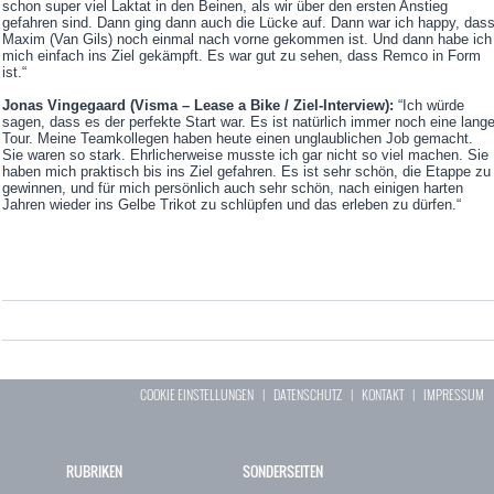
schon super viel Laktat in den Beinen, als wir über den ersten Anstieg
gefahren sind. Dann ging dann auch die Lücke auf. Dann war ich happy, das
Maxim (Van Gils) noch einmal nach vorne gekommen ist. Und dann habe ich
mich einfach ins Ziel gekämpft. Es war gut zu sehen, dass Remco in Form
ist.“
Jonas Vingegaard (Visma – Lease a Bike / Ziel-Interview):
“Ich würde
sagen, dass es der perfekte Start war. Es ist natürlich immer noch eine lang
Tour. Meine Teamkollegen haben heute einen unglaublichen Job gemacht.
Sie waren so stark. Ehrlicherweise musste ich gar nicht so viel machen. Sie
haben mich praktisch bis ins Ziel gefahren. Es ist sehr schön, die Etappe zu
gewinnen, und für mich persönlich auch sehr schön, nach einigen harten
Jahren wieder ins Gelbe Trikot zu schlüpfen und das erleben zu dürfen.“
COOKIE EINSTELLUNGEN
|
DATENSCHUTZ
|
KONTAKT
|
IMPRESSUM
RUBRIKEN
SONDERSEITEN