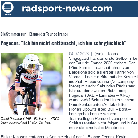
Die Stimmen zur 1. Etappe der Tour de France
Pogacar: “Ich bin nicht enttäuscht, ich bin sehr glücklich“
04.07.2026 |
(rsn) – Jonas
Vingegaard hat
das erste Gelbe Triko
der Tour de France 2026 erobert. Der
Däne kam im Teamzeitfahren von
Barcelona solo als erster Fahrer von
Visma – Lease a Bike mit der Bestzeit
ins Ziel. Filippo Ganna (Netcompany –
Ineos) mit acht Sekunden Rückstand
fuhr auf den zweiten Platz,Tadej
Pogacar (UAE – Emirates – XRG)
wurde zwölf Sekunden hinter seinem
Dauerkonkurrenten Auftaktdritter.
Florian Lipowitz (Red Bull – Bora –
hansgrohe) konnte seinem
Teamkollegen Remco Evenepoel im
Tadej Pogacar (UAE - Emirates - XRG)
beim Tour-Auftakt | Foto: Cor Vos
Schlussanstieg nicht folgen und büßte
mehr als eine halbe Minute ein.
Einige Klassementfahrer ließen gleich auf der 1. Etappe Federn. Kevin