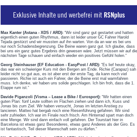
Max Kanter (Astana - XDS / ARD):
“Wir sind ganz gut gestartet und hatten
eigentlich einen guten Rhythmus, dann ist leider unser GC Fahrer Harold
Tejada gestürzt und wir mussten auf ihn warten. Von da an war es bei uns
nur noch Schadensbegrenzung. Die Beine waren ganz gut. Ich glaube, dass
bei uns ein ganz gutes Ergebnis drin gewesen wäre. Jetzt müssen wir auf di
nächsten Tage schauen und einfach wieder ein positives Gefühl holen.“
Georg Steinhauser (EF Education - EasyPost / ARD):
“Es lief heute okay,
das war ein schwieriger Kurs mit den Bergen am Ende. Richie (Carapaz) sah
leider nicht so gut aus, es ist aber erst der erste Tag, da kann noch viel
passieren. Richie ist auch ein Fahrer, der die Beine erst mal warmfahren
muss. Ich denke, wir haben uns solide geschlagen. Ich bin froh, dass die 1.
Etappe rum ist.“
Davide Piganzoli (Visma – Lease a Bike / Eurosport):
“Wir hatten einen
guten Plan: fünf Leute sollten im Flachen ziehen und dann ich, Kuss und
Jonas bis zum Ziel. Wir haben versucht, Jonas im letzten Anstieg zu
lancieren. Matteo hat bergab noch eine Riesenführung gefahren. Wir sind
sehr zufrieden. Ich war im Finale noch frisch. Am Hinterrad spart man doch
eine Menge. Wir sind dann einfach voll gefahren. Der Tourstart hier in
Barcelona ist etwas ganz Besonderes, etwas ganz Anderes als der Giro. Es
ist fantastisch, Teil dieser Mannschaft sein zu dürfen.“