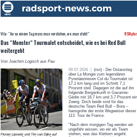
Vila: “An so einem Tag muss man verstehen, wo man steht“
RSNplu
Das “Monster“ Tourmalet entscheidet, wie es bei Red Bull
weitergeht
Von Joachim Logisch aus Pau
09.07.2026 |
(rsn) - Der Ostanstieg
über La Mongie zum legendären
Pyrenäenriesen Col du Tourmalet ist
17,1 km lang und im Schnitt 7,1
Prozent steil. Dagegen ist die auf ihn
folgende Bergankunft in Gavarnie-
Gèdre mit 18,7 km und 3,7 Prozent ei
Zwerg. Doch beide sind für das
deutsche Team Red Bull – Bora –
hansgrohe der erste Wegweiser dieser
113. Tour de France.
"Nach dem morgigen Tag werden wir
ungefähr wissen, wo wir als Team
stehen, was das Klettern angeht.
Florian Lipowitz und Tim van Dijke auf