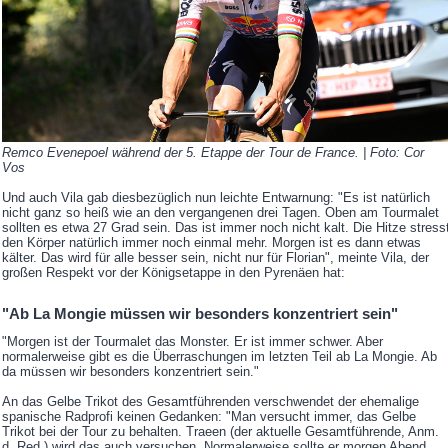
Remco Evenepoel während der 5. Etappe der Tour de France. | Foto: Cor
Vos
Und auch Vila gab diesbezüglich nun leichte Entwarnung: "Es ist natürlich
nicht ganz so heiß wie an den vergangenen drei Tagen. Oben am Tourmalet
sollten es etwa 27 Grad sein. Das ist immer noch nicht kalt. Die Hitze stress
den Körper natürlich immer noch einmal mehr. Morgen ist es dann etwas
kälter. Das wird für alle besser sein, nicht nur für Florian", meinte Vila, der
großen Respekt vor der Königsetappe in den Pyrenäen hat:
"Ab La Mongie müssen wir besonders konzentriert sein"
"Morgen ist der Tourmalet das Monster. Er ist immer schwer. Aber
normalerweise gibt es die Überraschungen im letzten Teil ab La Mongie. Ab
da müssen wir besonders konzentriert sein."
An das Gelbe Trikot des Gesamtführenden verschwendet der ehemalige
spanische Radprofi keinen Gedanken: "Man versucht immer, das Gelbe
Trikot bei der Tour zu behalten. Traeen (der aktuelle Gesamtführende, Anm.
d. Red.) wird das auch versuchen. Normalerweise sollte er morgen Abend