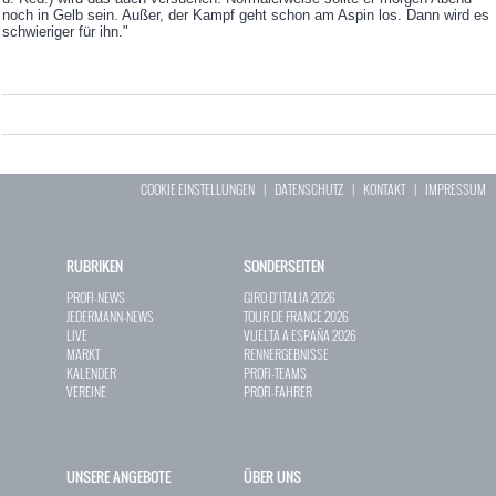
noch in Gelb sein. Außer, der Kampf geht schon am Aspin los. Dann wird es
schwieriger für ihn."
COOKIE EINSTELLUNGEN
|
DATENSCHUTZ
|
KONTAKT
|
IMPRESSUM
RUBRIKEN
SONDERSEITEN
PROFI-NEWS
GIRO D`ITALIA 2026
JEDERMANN-NEWS
TOUR DE FRANCE 2026
LIVE
VUELTA A ESPAÑA 2026
MARKT
RENNERGEBNISSE
KALENDER
PROFI-TEAMS
VEREINE
PROFI-FAHRER
UNSERE ANGEBOTE
ÜBER UNS