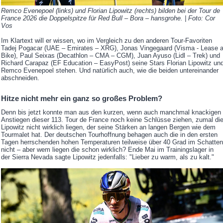
Remco Evenepoel (links) und Florian Lipowitz (rechts) bilden bei der Tour de
France 2026 die Doppelspitze für Red Bull – Bora – hansgrohe. | Foto: Cor
Vos
Im Klartext will er wissen, wo im Vergleich zu den anderen Tour-Favoriten
Tadej Pogacar (UAE – Emirates – XRG), Jonas Vingegaard (Visma - Lease 
Bike), Paul Seixas (Decathlon – CMA – CGM), Juan Ayuso (Lidl – Trek) und
Richard Carapaz (EF Education – EasyPost) seine Stars Florian Lipowitz un
Remco Evenepoel stehen. Und natürlich auch, wie die beiden untereinander
abschneiden.
Hitze nicht mehr ein ganz so großes Problem?
Denn bis jetzt konnte man aus den kurzen, wenn auch manchmal knackigen
Anstiegen dieser 113. Tour de France noch keine Schlüsse ziehen, zumal di
Lipowitz nicht wirklich liegen, der seine Stärken an langen Bergen wie dem
Tourmalet hat. Der deutschen Tourhoffnung behagen auch die in den ersten
Tagen herrschenden hohen Temperaturen teilweise über 40 Grad im Schatten
nicht – aber wem liegen die schon wirklich? Ende Mai im Trainingslager in
der Sierra Nevada sagte Lipowitz jedenfalls: "Lieber zu warm, als zu kalt."