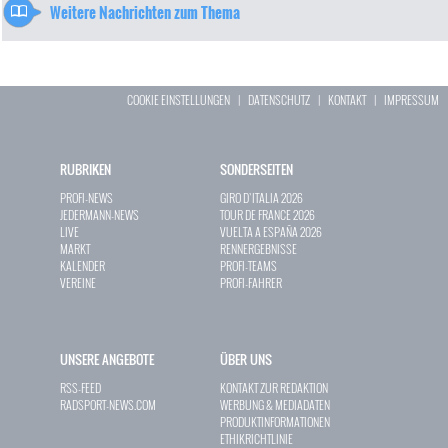
Weitere Nachrichten zum Thema
COOKIE EINSTELLUNGEN
|
DATENSCHUTZ
|
KONTAKT
|
IMPRESSUM
RUBRIKEN
SONDERSEITEN
PROFI-NEWS
GIRO D`ITALIA 2026
JEDERMANN-NEWS
TOUR DE FRANCE 2026
LIVE
VUELTA A ESPAÑA 2026
MARKT
RENNERGEBNISSE
KALENDER
PROFI-TEAMS
VEREINE
PROFI-FAHRER
UNSERE ANGEBOTE
ÜBER UNS
RSS-FEED
KONTAKT ZUR REDAKTION
RADSPORT-NEWS.COM
WERBUNG & MEDIADATEN
PRODUKTINFORMATIONEN
ETHIKRICHTLINIE