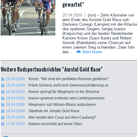
gewartet"
20.04.2009 |
(rsn) – Zehn Kilometer vor
dem Ende des Amstel Gold Race sah
Damiano Cunego (Lampre) mit der Attack
des späteren Siegers Sergej Ivanov
(Katjuscha) und der beiden Niederländer
Karsten Kroon (Saxo Bank) und Robert
Gesink (Rabobank) seine Chancen auf
einen zweiten Sieg schwinden. Zwar fuhr
das...
Jetzt lesen
Weitere Radsportnachrichten "Amstel Gold Race"
19.04.2009
Kroon: "Wir sind ein perfektes Rennen gefahren"
19.04.2009
Fränk Schleck zieht sich Gehirnerschütterung zu
19.04.2009
Knees springt für Wegmann in die Bresche
19.04.2009
Ivanov gewinnt erstmals sein Lieblingsrennen
19.04.2009
Wegmann soll Milram-Bilanz aufpolieren
18.04.2009
Startliste 44. Amstel Gold Race
18.04.2009
Wer landet den Coup auf dem Cauberg?
17.04.2009
Astana verzichtet auf seine Stars