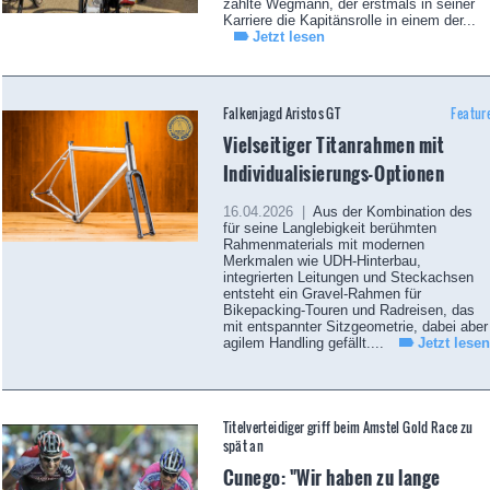
zählte Wegmann, der erstmals in seiner
Karriere die Kapitänsrolle in einem der...
Jetzt lesen
Falkenjagd Aristos GT
Featur
Vielseitiger Titanrahmen mit
Individualisierungs-Optionen
16.04.2026 |
Aus der Kombination des
für seine Langlebigkeit berühmten
Rahmenmaterials mit modernen
Merkmalen wie UDH-Hinterbau,
integrierten Leitungen und Steckachsen
entsteht ein Gravel-Rahmen für
Bikepacking-Touren und Radreisen, das
mit entspannter Sitzgeometrie, dabei aber
agilem Handling gefällt....
Jetzt lesen
Titelverteidiger griff beim Amstel Gold Race zu
spät an
Cunego: "Wir haben zu lange