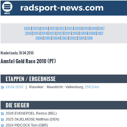
2026
|
2025
|
2024
|
2023
|
2022
|
2021
|
2020
|
2019
|
2018
|
2017
2016
|
2015
|
2014
|
2013
|
2012
|
2011
|
2010
|
2009
|
2008
|
2007
2006
|
2005
|
2004
|
2003
|
2002
|
2001
|
2000
Niederlande, 18.04.2010
Amstel Gold Race 2010 (PT)
ETAPPEN / ERGEBNISSE
18.04.2010
| Klassiker: Maastricht - Valkenburg,
259,0 km
DIE SIEGER
2026 EVENEPOEL Remco (BEL)
2025 SKJELMOSE Matthias (DEN)
2024 PIDCOCK Tom (GBR)