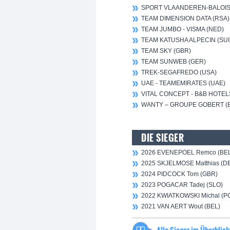
SPORT VLAANDEREN-BALOISE
TEAM DIMENSION DATA (RSA)
TEAM JUMBO - VISMA (NED)
TEAM KATUSHA ALPECIN (SUI
TEAM SKY (GBR)
TEAM SUNWEB (GER)
TREK-SEGAFREDO (USA)
UAE - TEAMEMIRATES (UAE)
VITAL CONCEPT - B&B HOTEL
WANTY – GROUPE GOBERT (
DIE SIEGER
2026 EVENEPOEL Remco (BE
2025 SKJELMOSE Matthias (D
2024 PIDCOCK Tom (GBR)
2023 POGACAR Tadej (SLO)
2022 KWIATKOWSKI Michal (P
2021 VAN AERT Wout (BEL)