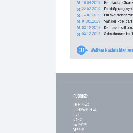
16.04.2019
Brustkrebs-Charity
22.02.2019
Erschöpfungssympto
14.02.2019
Für Walsleben wird 
07.02.2019
Van der Poel darf 
03.12.2018
Kreuziger will bei 
03.12.2018
Schachmann hofft 
Weitere Nachrichten z
RUBRIKEN
PROFI-NEWS
JEDERMANN-NEWS
LIVE
MARKT
KALENDER
VEREINE