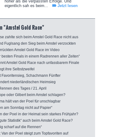
höher als die verpassten Erfolge. Und
eigentlich sah es beim...
Jetzt lesen
n "Amstel Gold Race"
e zahlte sich beim Amstel Gold Race nicht aus
d Fuglsang den Sieg beim Amstel verzockten
rückten Amstel Gold Race im Video
 besten Finals in einem Radrennen aller Zeiten“
nt Amstel Gold Race nach unfassbarem Finale
 ihre Selbstzweifel
t Favoritensieg, Schachmann Fünfter
dert niederländischen Heimsieg
ennen des Tages / 21. April
pe oder Gilbert beim Amstel schlagen?
 hält van der Poel für unschlagbar
n am Sonntag nicht auf Papier“
der Poel in der Heimat sein starkes Frühjahr?
ute Statistik“ auch beim Amstel Gold Race?
ig scharf auf die Rennen“
an der Poel steigt zum Topfavoriten auf