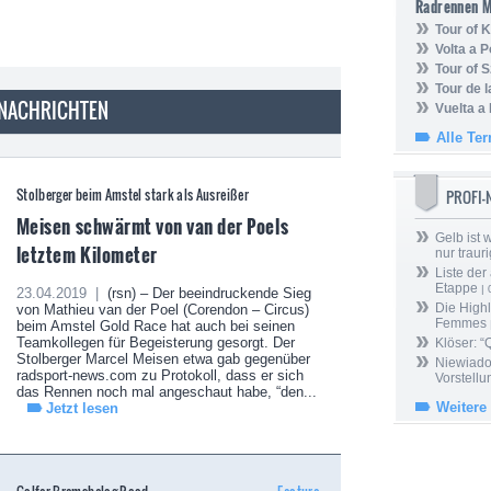
Radrennen 
Tour of
Volta a P
Tour of 
Tour de 
 NACHRICHTEN
Vuelta a
Alle Te
Stolberger beim Amstel stark als Ausreißer
PROFI
Meisen schwärmt von van der Poels
Gelb ist
letztem Kilometer
nur trauri
Liste der
Etappe
| 
23.04.2019 |
(rsn) – Der beeindruckende Sieg
Die Highl
von Mathieu van der Poel (Corendon – Circus)
Femmes
beim Amstel Gold Race hat auch bei seinen
Teamkollegen für Begeisterung gesorgt. Der
Klöser: “
Stolberger Marcel Meisen etwa gab gegenüber
Niewiado
radsport-news.com zu Protokoll, dass er sich
Vorstell
das Rennen noch mal angeschaut habe, “den...
Weitere
Jetzt lesen