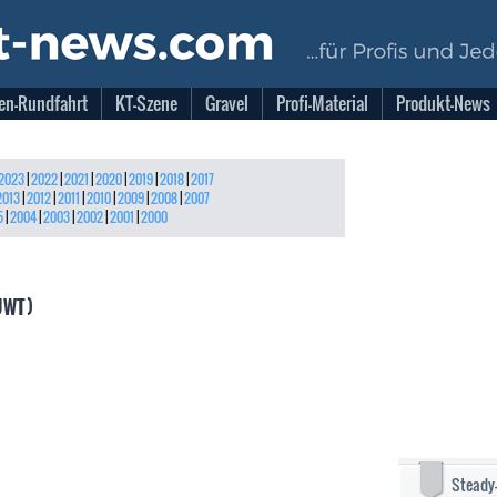
en-Rundfahrt
KT-Szene
Gravel
Profi-Material
Produkt-News
2023
|
2022
|
2021
|
2020
|
2019
|
2018
|
2017
2013
|
2012
|
2011
|
2010
|
2009
|
2008
|
2007
5
|
2004
|
2003
|
2002
|
2001
|
2000
UWT)
Steady