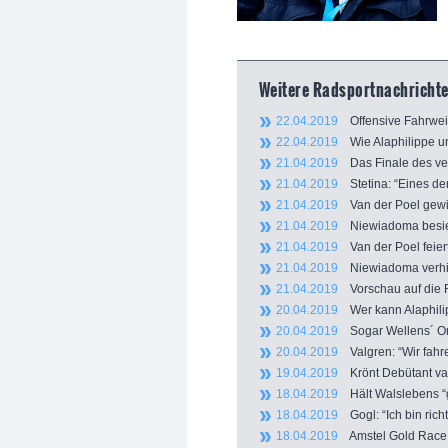
Weitere Radsportnachrichte
22.04.2019
Offensive Fahrweis
22.04.2019
Wie Alaphilippe un
21.04.2019
Das Finale des ver
21.04.2019
Stetina: “Eines der
21.04.2019
Van der Poel gewin
21.04.2019
Niewiadoma besiegt
21.04.2019
Van der Poel feier
21.04.2019
Niewiadoma verhin
21.04.2019
Vorschau auf die R
20.04.2019
Wer kann Alaphilip
20.04.2019
Sogar Wellens´ Oma
20.04.2019
Valgren: “Wir fahre
19.04.2019
Krönt Debütant van 
18.04.2019
Hält Walslebens “g
18.04.2019
Gogl: “Ich bin richt
18.04.2019
Amstel Gold Race: V