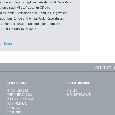
: Boels-Dolmans trägt beim Amstel Gold Race Pink
me nach Virus: Pause für Offredo
die erste Profisaison eine Fahrt ins Ungewisse
auch bei Ronde und Amstel Gold Race starten
Ardennenklassikern und der Tour angreifen
2019 auf sein Tour-Debüt
um Thema
COOKIE EINSTEL
SONDERSEITEN
UNSERE ANGEBOTE
GIRO D`ITALIA 2026
RSS-FEED
TOUR DE FRANCE 2026
RADSPORT-NEWS.COM
VUELTA A ESPAÑA 2026
RENNERGEBNISSE
PROFI-TEAMS
PROFI-FAHRER