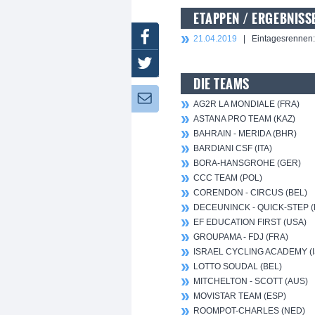
ETAPPEN / ERGEBNISS
Facebook
21.04.2019
| Eintagesrennen: M
Twitter
DIE TEAMS
Newsletter:
AG2R LA MONDIALE (FRA)
ASTANA PRO TEAM (KAZ)
BAHRAIN - MERIDA (BHR)
BARDIANI CSF (ITA)
BORA-HANSGROHE (GER)
CCC TEAM (POL)
CORENDON - CIRCUS (BEL)
DECEUNINCK - QUICK-STEP (
EF EDUCATION FIRST (USA)
GROUPAMA - FDJ (FRA)
ISRAEL CYCLING ACADEMY (I
LOTTO SOUDAL (BEL)
MITCHELTON - SCOTT (AUS)
MOVISTAR TEAM (ESP)
ROOMPOT-CHARLES (NED)