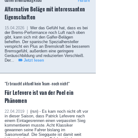
Galfer Bremsbelag Road
Feature
Alternative Beläge mit interessanten
Eigenschaften
15.04.2026 |
Wer das Gefühl hat, dass es bei
der Brems-Performance noch Luft nach oben
gibt, kann sich mit den Galfer-Belägen
behelfen. Der spanische Spezialhersteller
verspricht ein Plus an Bremskraft bei besserem
Bremsgefühl, außerdem eine geringere
Geräuschbildung und reduzierten Verschleiß.
Der...
Jetzt lesen
“Er braucht aktuell kein Team – noch nicht“
Für Lefevere ist van der Poel ein
Phänomen
22.04.2019 |
(rsn) - Es kam noch nicht oft vor
in dieser Saison, dass Patrick Lefevere nach
einem Eintagesrennen einen verpassten Sieg
kommentieren musste. Acht Klassiker
gewannen seine Fahrer bislang im
Saisonverlauf. Die Siegquote ist damit weit