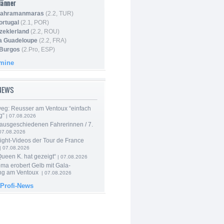
Männer
 Kahramanmaras
(2.2, TUR)
ortugal
(2.1, POR)
Szeklerland
(2.2, ROU)
la Guadeloupe
(2.2, FRA)
 Burgos
(2.Pro, ESP)
rmine
-NEWS
 weg: Reusser am Ventoux “einfach
g“
| 07.08.2026
 ausgeschiedenen Fahrerinnen / 7.
07.08.2026
ight-Videos der Tour de France
| 07.08.2026
Queen K. hat gezeigt“
| 07.08.2026
ma erobert Gelb mit Gala-
ung am Ventoux
| 07.08.2026
 Profi-News