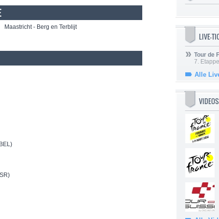
E
aastricht - Berg en Terblijt
LIVE-T
Tour de
7. Etappe
Alle Liv
VIDEOS
BEL)
SR)