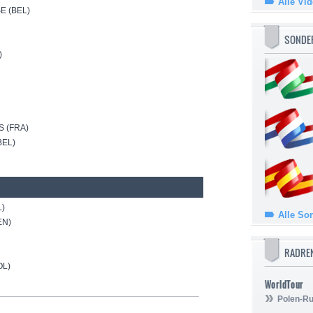
Alle Vi
 (BEL)
SONDE
)
S (FRA)
BEL)
L)
Alle So
EN)
RADRE
OL)
WorldTour
Polen-Ru