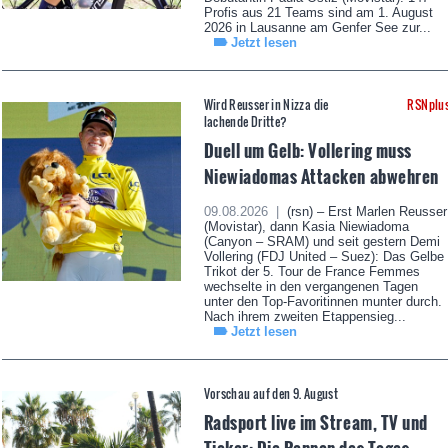
Profis aus 21 Teams sind am 1. August
2026 in Lausanne am Genfer See zur...
Jetzt lesen
Wird Reusser in Nizza die
RSNplu
lachende Dritte?
Duell um Gelb: Vollering muss
Niewiadomas Attacken abwehren
09.08.2026 |
(rsn) – Erst Marlen Reusser
(Movistar), dann Kasia Niewiadoma
(Canyon – SRAM) und seit gestern Demi
Vollering (FDJ United – Suez): Das Gelbe
Trikot der 5. Tour de France Femmes
wechselte in den vergangenen Tagen
unter den Top-Favoritinnen munter durch.
Nach ihrem zweiten Etappensieg...
Jetzt lesen
Vorschau auf den 9. August
Radsport live im Stream, TV und