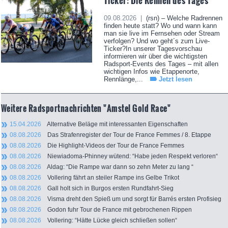
Ticker: Die Rennen des Tages
09.08.2026 |
(rsn) – Welche Radrennen
finden heute statt? Wo und wann kann
man sie live im Fernsehen oder Stream
verfolgen? Und wo geht´s zum Live-
Ticker?In unserer Tagesvorschau
informieren wir über die wichtigsten
Radsport-Events des Tages – mit allen
wichtigen Infos wie Etappenorte,
Rennlänge,...
Jetzt lesen
Weitere Radsportnachrichten "Amstel Gold Race"
15.04.2026
Alternative Beläge mit interessanten Eigenschaften
08.08.2026
Das Strafenregister der Tour de France Femmes / 8. Etappe
08.08.2026
Die Highlight-Videos der Tour de France Femmes
08.08.2026
Niewiadoma-Phinney wütend: “Habe jeden Respekt verloren“
08.08.2026
Aldag: “Die Rampe war dann so zehn Meter zu lang “
08.08.2026
Vollering fährt an steiler Rampe ins Gelbe Trikot
08.08.2026
Gall holt sich in Burgos ersten Rundfahrt-Sieg
08.08.2026
Visma dreht den Spieß um und sorgt für Barrés ersten Profisieg
08.08.2026
Godon fuhr Tour de France mit gebrochenen Rippen
08.08.2026
Vollering: “Hätte Lücke gleich schließen sollen“