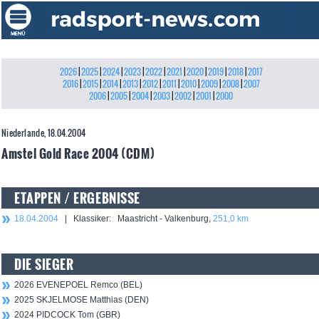
2026
|
2025
|
2024
|
2023
|
2022
|
2021
|
2020
|
2019
|
2018
|
2017
2016
|
2015
|
2014
|
2013
|
2012
|
2011
|
2010
|
2009
|
2008
|
2007
2006
|
2005
|
2004
|
2003
|
2002
|
2001
|
2000
Niederlande, 18.04.2004
Amstel Gold Race 2004 (CDM)
ETAPPEN / ERGEBNISSE
18.04.2004
| Klassiker: Maastricht - Valkenburg,
251,0 km
DIE SIEGER
2026 EVENEPOEL Remco (BEL)
2025 SKJELMOSE Matthias (DEN)
2024 PIDCOCK Tom (GBR)