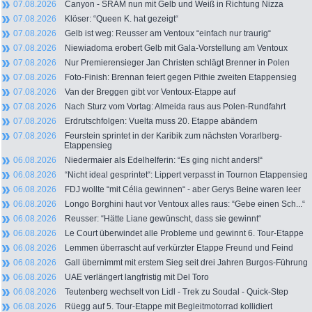
07.08.2026
Canyon - SRAM nun mit Gelb und Weiß in Richtung Nizza
07.08.2026
Klöser: “Queen K. hat gezeigt“
07.08.2026
Gelb ist weg: Reusser am Ventoux “einfach nur traurig“
07.08.2026
Niewiadoma erobert Gelb mit Gala-Vorstellung am Ventoux
07.08.2026
Nur Premierensieger Jan Christen schlägt Brenner in Polen
07.08.2026
Foto-Finish: Brennan feiert gegen Pithie zweiten Etappensieg
07.08.2026
Van der Breggen gibt vor Ventoux-Etappe auf
07.08.2026
Nach Sturz vom Vortag: Almeida raus aus Polen-Rundfahrt
07.08.2026
Erdrutschfolgen: Vuelta muss 20. Etappe abändern
07.08.2026
Feurstein sprintet in der Karibik zum nächsten Vorarlberg-
Etappensieg
06.08.2026
Niedermaier als Edelhelferin: “Es ging nicht anders!“
06.08.2026
“Nicht ideal gesprintet“: Lippert verpasst in Tournon Etappensieg
06.08.2026
FDJ wollte “mit Célia gewinnen“ - aber Gerys Beine waren leer
06.08.2026
Longo Borghini haut vor Ventoux alles raus: “Gebe einen Sch...“
06.08.2026
Reusser: “Hätte Liane gewünscht, dass sie gewinnt“
06.08.2026
Le Court überwindet alle Probleme und gewinnt 6. Tour-Etappe
06.08.2026
Lemmen überrascht auf verkürzter Etappe Freund und Feind
06.08.2026
Gall übernimmt mit erstem Sieg seit drei Jahren Burgos-Führung
06.08.2026
UAE verlängert langfristig mit Del Toro
06.08.2026
Teutenberg wechselt von Lidl - Trek zu Soudal - Quick-Step
06.08.2026
Rüegg auf 5. Tour-Etappe mit Begleitmotorrad kollidiert