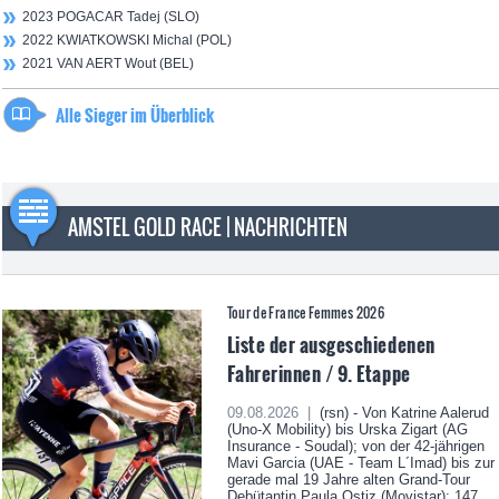
2023 POGACAR Tadej (SLO)
2022 KWIATKOWSKI Michal (POL)
2021 VAN AERT Wout (BEL)
Alle Sieger im Überblick
AMSTEL GOLD RACE | NACHRICHTEN
Tour de France Femmes 2026
Liste der ausgeschiedenen
Fahrerinnen / 9. Etappe
09.08.2026 |
(rsn) - Von Katrine Aalerud
(Uno-X Mobility) bis Urska Zigart (AG
Insurance - Soudal); von der 42-jährigen
Mavi Garcia (UAE - Team L´Imad) bis zur
gerade mal 19 Jahre alten Grand-Tour
Debütantin Paula Ostiz (Movistar): 147