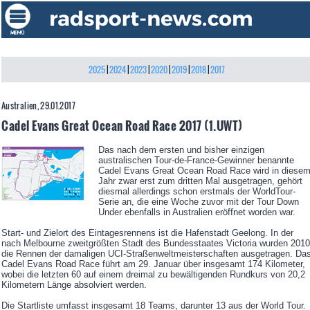
2025
|
2024
|
2023
|
2020
|
2019
|
2018
|
2017
Australien, 29.01.2017
Cadel Evans Great Ocean Road Race 2017 (1.UWT)
Das nach dem ersten und bisher einzigen
australischen Tour-de-France-Gewinner benannte
Cadel Evans Great Ocean Road Race wird in diese
Jahr zwar erst zum dritten Mal ausgetragen, gehört
diesmal allerdings schon erstmals der WorldTour-
Serie an, die eine Woche zuvor mit der Tour Down
Under ebenfalls in Australien eröffnet worden war.
Start- und Zielort des Eintagesrennens ist die Hafenstadt Geelong. In der
nach Melbourne zweitgrößten Stadt des Bundesstaates Victoria wurden 2010
die Rennen der damaligen UCI-Straßenweltmeisterschaften ausgetragen. Da
Cadel Evans Road Race führt am 29. Januar über insgesamt 174 Kilometer,
wobei die letzten 60 auf einem dreimal zu bewältigenden Rundkurs von 20,2
Kilometern Länge absolviert werden.
Die Startliste umfasst insgesamt 18 Teams, darunter 13 aus der World Tour.