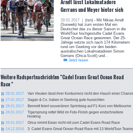
Arndt lässt Lokalmatadore
Gerrans und Meyer hinter sich
29.01.2017 |
(rsn) - Mit Nikias Arndt
(Sunweb) hat zum ersten Mal ein
Deutscher das zu dieser Saison in die
WorldTour hochgestufte Cadel Evans
Great Ocean Race gewonnen. Der 25-
Jährige setzte sich nach 174 Kilometern
rund um Geelong vor den beiden
australischen Lokalmatadoren Simon
Gerrans (Orica-Scott) und...
Jetzt lesen
Weitere Radsportnachrichten "Cadel Evans Great Ocean Road
Race "
28.01.2017
Van Vleuten lässt ihrer Konkurrenz nicht den Hauch einer Chanc
27.01.2017
Sagan & Co. haben in Geelong gute Aussichten
26.01.2017
Bennett feiert souveränen Sprintsieg auf F1-Kurs von Melbourne
26.01.2017
Tigersprung rettet Wild im Foto-Finish gegen endschnellere
Hosking
25.01.2017
Orica nimmt Ewan nicht mit zum Cadel Evans Road Race
14.12.2016
3. Cadel Evans Great Ocean Road Race mit 13 WorldTour-Teams