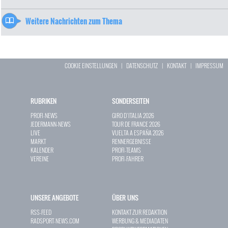
Weitere Nachrichten zum Thema
COOKIE EINSTELLUNGEN
|
DATENSCHUTZ
|
KONTAKT
|
IMPRESSUM
RUBRIKEN
SONDERSEITEN
PROFI-NEWS
GIRO D`ITALIA 2026
JEDERMANN-NEWS
TOUR DE FRANCE 2026
LIVE
VUELTA A ESPAÑA 2026
MARKT
RENNERGEBNISSE
KALENDER
PROFI-TEAMS
VEREINE
PROFI-FAHRER
UNSERE ANGEBOTE
ÜBER UNS
RSS-FEED
KONTAKT ZUR REDAKTION
RADSPORT-NEWS.COM
WERBUNG & MEDIADATEN