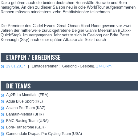
Dazu gehören auch die beiden deutschen Rennställe Sunweb und Bora-
hansgrohe. An den zu dieser Saison neu in ddie WorldTour aufgenommenen
Rennen müssen mindestens zehn Erstdivisionäre teilnehmen.
Die Premiere des Cadel Evans Great Ocean Road Race gewann vor zwei
Jahren der mittlerweile zurückgetretene Belgier Gianni Meersman ((Etixx-
QuickStep). Im vergangenen Jahr setzte sich in Geelong der Brite Peter
Kennaugh (Sky) nach einer späten Attacke als Solist durch.
ETAPPEN / ERGEBNISSE
29.01.2017
| Eintagesrennen: Geelong - Geelong,
174,0 km
DIE TEAMS
Ag2R La Mondiale (FRA)
Aqua Blue Sport (IRL)
Astana Pro Team (KAZ)
Bahrain-Merida (BHR)
BMC Racing Team (USA)
Bora-Hansgrohe (GER)
Cannondale Drapac Pro Cycling Team (USA)