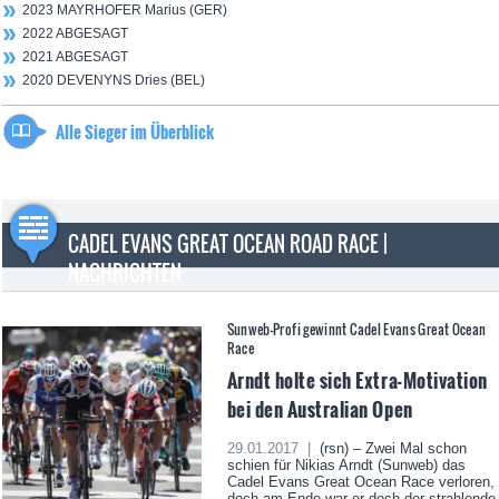
2023 MAYRHOFER Marius (GER)
2022 ABGESAGT
2021 ABGESAGT
2020 DEVENYNS Dries (BEL)
Alle Sieger im Überblick
CADEL EVANS GREAT OCEAN ROAD RACE |
NACHRICHTEN
Sunweb-Profi gewinnt Cadel Evans Great Ocean
Race
Arndt holte sich Extra-Motivation
bei den Australian Open
29.01.2017 |
(rsn) – Zwei Mal schon
schien für Nikias Arndt (Sunweb) das
Cadel Evans Great Ocean Race verloren,
doch am Ende war er doch der strahlende