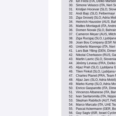
29.
Iuri Filosi (ITA, Delko Marse
30.
Simone Velasco (ITA, Neri So
31.
Kristjan Hocevar (SLO, Slov
32.
Andi Bajc (SLO, Felbermayr
33.
Ziga Groselj (SLO, Adria Mob
34.
Heinrich Haussler (AUS, Ba
35.
Matteo Montaguti (ITA, Andro
36.
Domen Novak (SLO, Bahrain
37.
Cameron Meyer (AUS, Mitche
38.
Ziga Rucigaj (SLO, Ljubljan
39.
Joan Bou Company (ESP, Nip
40.
Umberto Marengo (ITA, Neri 
41.
Lars Bak Ytting (DEN, Dime
42.
Nikolai Cherkasov (RUS, G
43.
Martin Lavric (SLO, Slovenia
44.
Jérémy Leveau (FRA, Delko
45.
Aljaz Prah (SLO, Ljubljana G
46.
Tilen Finkst (SLO, Ljubljana
47.
Charles Planet (FRA, Team 
48.
Aljaz Jarc (SLO, Adria Mobil)
49.
Marko Kump (SLO, Adria Mob
50.
Enrico Gasparotto (ITA, Dim
51.
Vincenzo Albanese (ITA, Bar
52.
Ivan Santaromita (ITA, Nippo
53.
Stephan Rabitsch (AUT, Fel
54.
Marco Marcato (ITA, UAE Te
55.
Pascal Ackermann (GER, Bo
56.
Guy Sagiv (ISR, Israel Cycl