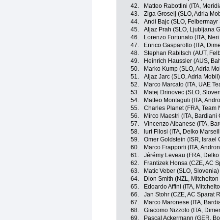
42.
Matteo Rabottini (ITA, Mer
43.
Ziga Groselj (SLO, Adria Mob
44.
Andi Bajc (SLO, Felbermayr
45.
Aljaz Prah (SLO, Ljubljana G
46.
Lorenzo Fortunato (ITA, Neri
47.
Enrico Gasparotto (ITA, Dim
48.
Stephan Rabitsch (AUT, Fel
49.
Heinrich Haussler (AUS, Ba
50.
Marko Kump (SLO, Adria Mob
51.
Aljaz Jarc (SLO, Adria Mobil)
52.
Marco Marcato (ITA, UAE Te
53.
Matej Drinovec (SLO, Sloven
54.
Matteo Montaguti (ITA, Andro
55.
Charles Planet (FRA, Team 
56.
Mirco Maestri (ITA, Bardiani
57.
Vincenzo Albanese (ITA, Bar
58.
Iuri Filosi (ITA, Delko Marse
59.
Omer Goldstein (ISR, Israel
60.
Marco Frapporti (ITA, Andron
61.
Jérémy Leveau (FRA, Delko
62.
Frantizek Honsa (CZE, AC S
63.
Matic Veber (SLO, Slovenia)
64.
Dion Smith (NZL, Mitchelton-
65.
Edoardo Affini (ITA, Mitchelt
66.
Jan Stohr (CZE, AC Sparat 
67.
Marco Maronese (ITA, Bardi
68.
Giacomo Nizzolo (ITA, Dime
69.
Pascal Ackermann (GER, Bo