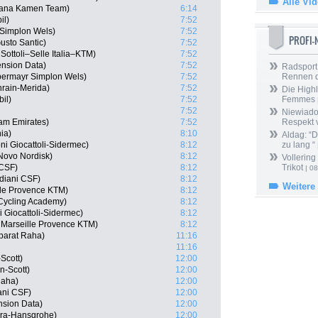
Alle Vi
idiana Kamen Team)
6:14
il)
7:52
 Simplon Wels)
7:52
PROFI
usto Santic)
7:52
 Sottoli–Selle Italia–KTM)
7:52
ension Data)
7:52
Radsport 
bermayr Simplon Wels)
7:52
Rennen 
hrain-Merida)
7:52
Die Highl
il)
7:52
Femmes
7:52
Niewiado
am Emirates)
7:52
Respekt 
ia)
8:10
Aldag: “
ni Giocattoli-Sidermec)
8:12
zu lang “
Novo Nordisk)
8:12
Vollering
 CSF)
8:12
Trikot
| 08
diani CSF)
8:12
Weitere
ille Provence KTM)
8:12
 Cycling Academy)
8:12
i Giocattoli-Sidermec)
8:12
 Marseille Provence KTM)
8:12
parat Raha)
11:16
11:16
Scott)
12:00
on-Scott)
12:00
Raha)
12:00
ani CSF)
12:00
nsion Data)
12:00
ra-Hansgrohe)
12:00