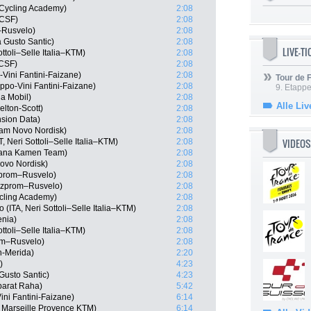
l Cycling Academy)
2:08
 CSF)
2:08
–Rusvelo)
2:08
a Gusto Santic)
2:08
LIVE-T
ttoli–Selle Italia–KTM)
2:08
 CSF)
2:08
-Vini Fantini-Faizane)
2:08
Tour de
po-Vini Fantini-Faizane)
2:08
9. Etappe
a Mobil)
2:08
Alle Liv
lton-Scott)
2:08
nsion Data)
2:08
eam Novo Nordisk)
2:08
VIDEOS
 Neri Sottoli–Selle Italia–KTM)
2:08
diana Kamen Team)
2:08
ovo Nordisk)
2:08
zprom–Rusvelo)
2:08
azprom–Rusvelo)
2:08
ycling Academy)
2:08
(ITA, Neri Sottoli–Selle Italia–KTM)
2:08
enia)
2:08
ottoli–Selle Italia–KTM)
2:08
om–Rusvelo)
2:08
-Merida)
2:20
)
4:23
 Gusto Santic)
4:23
parat Raha)
5:42
ni Fantini-Faizane)
6:14
 Marseille Provence KTM)
6:14