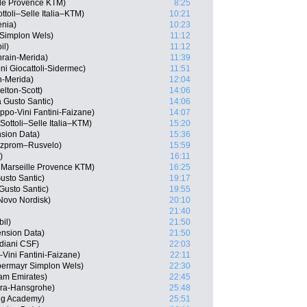
ille Provence KTM)
8:25
ttoli–Selle Italia–KTM)
10:21
enia)
10:23
 Simplon Wels)
11:12
il)
11:12
hrain-Merida)
11:39
ni Giocattoli-Sidermec)
11:51
-Merida)
12:04
lton-Scott)
14:06
a Gusto Santic)
14:06
po-Vini Fantini-Faizane)
14:07
Sottoli–Selle Italia–KTM)
15:20
nsion Data)
15:36
azprom–Rusvelo)
15:59
)
16:11
 Marseille Provence KTM)
16:25
usto Santic)
19:17
 Gusto Santic)
19:55
Novo Nordisk)
20:10
21:40
il)
21:50
ension Data)
21:50
diani CSF)
22:03
-Vini Fantini-Faizane)
22:11
bermayr Simplon Wels)
22:30
am Emirates)
22:45
ra-Hansgrohe)
25:48
ing Academy)
25:51