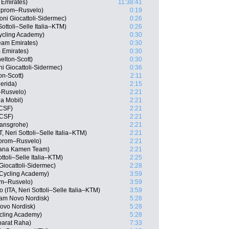
 Emirates)
11:38:41
zprom–Rusvelo)
0:19
ni Giocattoli-Sidermec)
0:26
Sottoli–Selle Italia–KTM)
0:26
ycling Academy)
0:30
eam Emirates)
0:30
 Emirates)
0:30
elton-Scott)
0:30
i Giocattoli-Sidermec)
0:36
on-Scott)
2:11
erida)
2:15
–Rusvelo)
2:21
a Mobil)
2:21
 CSF)
2:21
 CSF)
2:21
Hansgrohe)
2:21
 Neri Sottoli–Selle Italia–KTM)
2:21
zprom–Rusvelo)
2:21
diana Kamen Team)
2:21
ottoli–Selle Italia–KTM)
2:25
Giocattoli-Sidermec)
2:28
l Cycling Academy)
3:59
om–Rusvelo)
3:59
(ITA, Neri Sottoli–Selle Italia–KTM)
3:59
eam Novo Nordisk)
5:28
ovo Nordisk)
5:28
ycling Academy)
5:28
parat Raha)
7:33