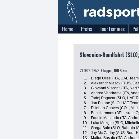
Home
Profis
Tour Femmes
Pol
Slovenien-Rundfahrt (SLO)
21.06.2019: 3. Etappe , 169.8 km
1.
Diego Ulissi (ITA, UAE Team
2.
Aleksandr Vlasov (RUS, Ga
3.
Giovanni Visconti (ITA, Neri 
4.
Andrea Vendrame (ITA, Andro
5.
Tadej Pogacar (SLO, UAE T
6.
Jan Polanc (SLO, UAE Team
7.
Esteban Chaves (COL, Mitch
8.
Ben Hermans (BEL, Israel C
9.
Fausto Masnada (ITA, Andron
10.
Luka Mezgec (SLO, Mitchelt
11.
Grega Bole (SLO, Bahrain-M
12.
Jay Mc Carthy (AUS, Bora-
13.
Matteo Busato (ITA, Androni 