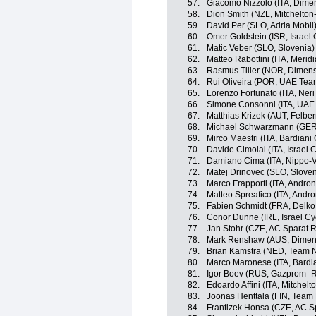
57.
Giacomo Nizzolo (ITA, Dime
58.
Dion Smith (NZL, Mitchelton-
59.
David Per (SLO, Adria Mobil
60.
Omer Goldstein (ISR, Israel
61.
Matic Veber (SLO, Slovenia)
62.
Matteo Rabottini (ITA, Mer
63.
Rasmus Tiller (NOR, Dimens
64.
Rui Oliveira (POR, UAE Tea
65.
Lorenzo Fortunato (ITA, Neri
66.
Simone Consonni (ITA, UAE
67.
Matthias Krizek (AUT, Felbe
68.
Michael Schwarzmann (GER
69.
Mirco Maestri (ITA, Bardiani
70.
Davide Cimolai (ITA, Israel
71.
Damiano Cima (ITA, Nippo-Vi
72.
Matej Drinovec (SLO, Sloven
73.
Marco Frapporti (ITA, Andron
74.
Matteo Spreafico (ITA, Andro
75.
Fabien Schmidt (FRA, Delko
76.
Conor Dunne (IRL, Israel C
77.
Jan Stohr (CZE, AC Sparat 
78.
Mark Renshaw (AUS, Dimen
79.
Brian Kamstra (NED, Team 
80.
Marco Maronese (ITA, Bardi
81.
Igor Boev (RUS, Gazprom–R
82.
Edoardo Affini (ITA, Mitchelt
83.
Joonas Henttala (FIN, Team
84.
Frantizek Honsa (CZE, AC S