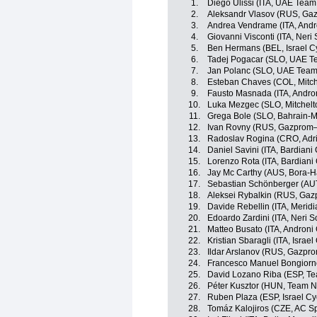
1.
Diego Ulissi (ITA, UAE Team
2.
Aleksandr Vlasov (RUS, Ga
3.
Andrea Vendrame (ITA, Andro
4.
Giovanni Visconti (ITA, Neri 
5.
Ben Hermans (BEL, Israel C
6.
Tadej Pogacar (SLO, UAE T
7.
Jan Polanc (SLO, UAE Team
8.
Esteban Chaves (COL, Mitch
9.
Fausto Masnada (ITA, Andron
10.
Luka Mezgec (SLO, Mitchelt
11.
Grega Bole (SLO, Bahrain-M
12.
Ivan Rovny (RUS, Gazprom
13.
Radoslav Rogina (CRO, Adri
14.
Daniel Savini (ITA, Bardiani
15.
Lorenzo Rota (ITA, Bardiani
16.
Jay Mc Carthy (AUS, Bora-
17.
Sebastian Schönberger (AUT,
18.
Aleksei Rybalkin (RUS, Ga
19.
Davide Rebellin (ITA, Meri
20.
Edoardo Zardini (ITA, Neri S
21.
Matteo Busato (ITA, Androni 
22.
Kristian Sbaragli (ITA, Israe
23.
Ildar Arslanov (RUS, Gazpr
24.
Francesco Manuel Bongiorno 
25.
David Lozano Riba (ESP, T
26.
Péter Kusztor (HUN, Team N
27.
Ruben Plaza (ESP, Israel C
28.
Tomáz Kalojiros (CZE, AC S