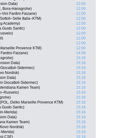
sion Data)
12:00
, Bora-Hansgrohe)
12:00
-Vini Fantini-Faizane)
12:00
Sottoli–Selle Italia–KTM)
12:00
ing Academy)
12:00
a Gusto Santic)
12:00
usvelo)
12:00
l)
12:00
)
12:00
 Marseille Provence KTM)
12:00
 Fantini-Faizane)
14:08
nsgrohe)
15:16
nsion Data)
15:16
Giocattoli-Sidermec)
15:16
vo Nordisk)
15:16
ion Data)
15:16
ni Giocattoli-Sidermec)
15:16
 Meridiana Kamen Team)
15:16
m–Rusvelo)
15:16
grohe)
15:16
(POL, Delko Marseille Provence KTM)
15:16
 Gusto Santic)
15:16
in-Merida)
15:16
sion Data)
15:16
diana Kamen Team)
15:16
 Novo Nordisk)
15:16
-Merida)
15:16
ani CSF)
15:16