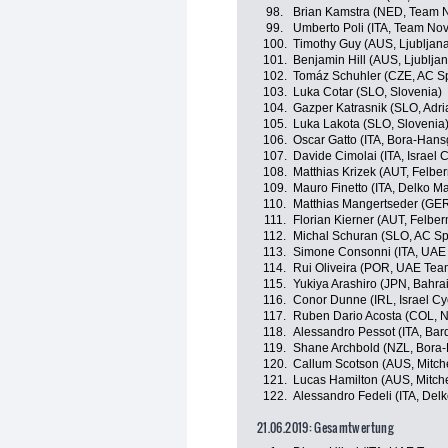
98.
Brian Kamstra (NED, Team 
99.
Umberto Poli (ITA, Team Nov
100.
Timothy Guy (AUS, Ljubljana
101.
Benjamin Hill (AUS, Ljubljan
102.
Tomáz Schuhler (CZE, AC S
103.
Luka Cotar (SLO, Slovenia)
104.
Gazper Katrasnik (SLO, Adri
105.
Luka Lakota (SLO, Slovenia
106.
Oscar Gatto (ITA, Bora-Hans
107.
Davide Cimolai (ITA, Israel
108.
Matthias Krizek (AUT, Felbe
109.
Mauro Finetto (ITA, Delko M
110.
Matthias Mangertseder (GER
111.
Florian Kierner (AUT, Felbe
112.
Michal Schuran (SLO, AC Sp
113.
Simone Consonni (ITA, UAE
114.
Rui Oliveira (POR, UAE Tea
115.
Yukiya Arashiro (JPN, Bahra
116.
Conor Dunne (IRL, Israel C
117.
Ruben Dario Acosta (COL, N
118.
Alessandro Pessot (ITA, Bar
119.
Shane Archbold (NZL, Bora
120.
Callum Scotson (AUS, Mitche
121.
Lucas Hamilton (AUS, Mitche
122.
Alessandro Fedeli (ITA, Del
21.06.2019: Gesamtwertung