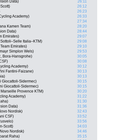
nsion Data)
26:11
Scott)
26:12
)
26:23
 Cycling Academy)
26:33
27:34
idiana Kamen Team)
28:20
ion Data)
28:44
m Emirates)
29:07
 Sottoli–Selle Italia–KTM)
29:08
 Team Emirates)
29:10
rmayr Simplon Wels)
29:53
, Bora-Hansgrohe)
30:05
 CSF)
30:08
 Cycling Academy)
30:12
ni Fantini-Faizane)
30:13
ia)
30:13
i Giocattoli-Sidermec)
30:15
ni Giocattoli-Sidermec)
30:15
 Marseille Provence KTM)
30:20
ycling Academy)
31:22
Raha)
31:30
sion Data)
31:36
Novo Nordisk)
32:43
ani CSF)
33:52
usvelo)
33:56
on-Scott)
34:03
 Novo Nordisk)
34:46
parat Raha)
35:15