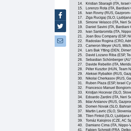
14.
Kristian Sbaragli (ITA, Israe
15.
Lorenzo Rota (ITA, Bardiani
16.
Ivan Rovny (RUS, Gazprom
Facebook
17.
Ziga Rucigaj (SLO, Ljubljan
18.
Simone Velasco (ITA, Neri So
Twitter
19.
Daniel Savini (ITA, Bardiani
20.
Ivan Santaromita (ITA, Nippo
21.
Joan Bou Company (ESP, Nip
Newsletter:
22.
Radoslav Rogina (CRO, Adri
23.
Cameron Meyer (AUS, Mitche
24.
Lars Bak Ytting (DEN, Dime
25.
David Lozano Riba (ESP, T
26.
Sebastian Schönberger (AUT,
27.
Davide Rebellin (ITA, Meri
28.
Péter Kusztor (HUN, Team N
29.
Aleksei Rybalkin (RUS, Ga
30.
Nikolai Cherkasov (RUS, G
31.
Ruben Plaza (ESP, Israel C
32.
Francesco Manuel Bongiorno 
33.
Kristjan Hocevar (SLO, Slov
34.
Edoardo Zardini (ITA, Neri S
35.
Ildar Arslanov (RUS, Gazpr
36.
Domen Novak (SLO, Bahrain
37.
Martin Lavric (SLO, Slovenia
38.
Tilen Finkst (SLO, Ljubljana
39.
Tomáz Kalojiros (CZE, AC S
40.
Damiano Cima (ITA, Nippo-Vi
41.
Fabien Schmidt (FRA, Delko