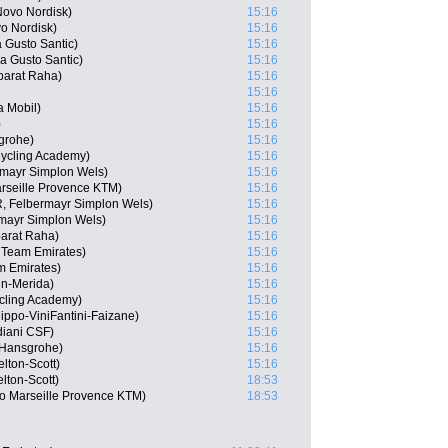
Novo Nordisk)
15:16
o Nordisk)
15:16
 Gusto Santic)
15:16
a Gusto Santic)
15:16
parat Raha)
15:16
15:16
a Mobil)
15:16
)
15:16
grohe)
15:16
 Cycling Academy)
15:16
rmayr Simplon Wels)
15:16
arseille Provence KTM)
15:16
, Felbermayr Simplon Wels)
15:16
rmayr Simplon Wels)
15:16
arat Raha)
15:16
 Team Emirates)
15:16
m Emirates)
15:16
in-Merida)
15:16
ycling Academy)
15:16
ippo-ViniFantini-Faizane)
15:16
diani CSF)
15:16
-Hansgrohe)
15:16
lton-Scott)
15:16
lton-Scott)
18:53
ko Marseille Provence KTM)
18:53