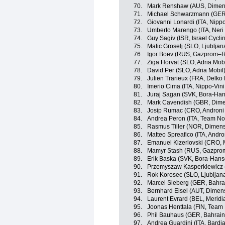
70.
Mark Renshaw (AUS, Dimen
71.
Michael Schwarzmann (GER
72.
Giovanni Lonardi (ITA, Nippo
73.
Umberto Marengo (ITA, Neri 
74.
Guy Sagiv (ISR, Israel Cycl
75.
Matic Groselj (SLO, Ljubljan
76.
Igor Boev (RUS, Gazprom–R
77.
Ziga Horvat (SLO, Adria Mobi
78.
David Per (SLO, Adria Mobil
79.
Julien Trarieux (FRA, Delko
80.
Imerio Cima (ITA, Nippo-Vini
81.
Juraj Sagan (SVK, Bora-Ha
82.
Mark Cavendish (GBR, Dime
83.
Josip Rumac (CRO, Androni 
84.
Andrea Peron (ITA, Team No
85.
Rasmus Tiller (NOR, Dimens
86.
Matteo Spreafico (ITA, Andro
87.
Emanuel Kizerlovski (CRO,
88.
Mamyr Stash (RUS, Gazpro
89.
Erik Baska (SVK, Bora-Hans
90.
Przemyszaw Kasperkiewicz 
91.
Rok Korosec (SLO, Ljubljana
92.
Marcel Sieberg (GER, Bahra
93.
Bernhard Eisel (AUT, Dimen
94.
Laurent Evrard (BEL, Meri
95.
Joonas Henttala (FIN, Team
96.
Phil Bauhaus (GER, Bahrain
97.
Andrea Guardini (ITA, Bardi