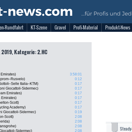
en-Rundfahrt
KT-Szene
Gravel
Profi-Material
Produkt-News
, 2019, Kategorie: 2.HC
 Emirates)
3:58:01
zprom–Rusvelo)
0:12
Sottoli–Selle Italia–KTM)
0:17
ni Giocattoli-Sidermec)
0:17
eam Emirates)
0:17
 Emirates)
0:17
elton-Scott)
0:17
ycling Academy)
0:17
i Giocattoli-Sidermec)
0:19
on-Scott)
2:08
erida)
2:08
Hansgrohe)
2:08
Steady
Giocattoli-Sidermec)
2:08