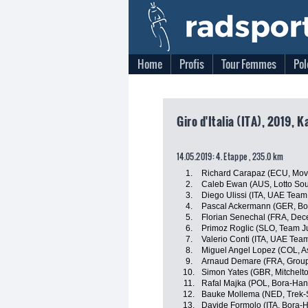
Home
Profis
Tour Femmes
Pol
Giro d'Italia (ITA), 2019, 
14.05.2019: 4. Etappe , 235.0 km
1.
Richard Carapaz (ECU, Mov
2.
Caleb Ewan (AUS, Lotto Sou
3.
Diego Ulissi (ITA, UAE Team
4.
Pascal Ackermann (GER, Bo
5.
Florian Senechal (FRA, Dec
6.
Primoz Roglic (SLO, Team 
7.
Valerio Conti (ITA, UAE Tea
8.
Miguel Angel Lopez (COL, A
9.
Arnaud Demare (FRA, Grou
10.
Simon Yates (GBR, Mitchelto
11.
Rafal Majka (POL, Bora-Ha
12.
Bauke Mollema (NED, Trek-
13.
Davide Formolo (ITA, Bora-