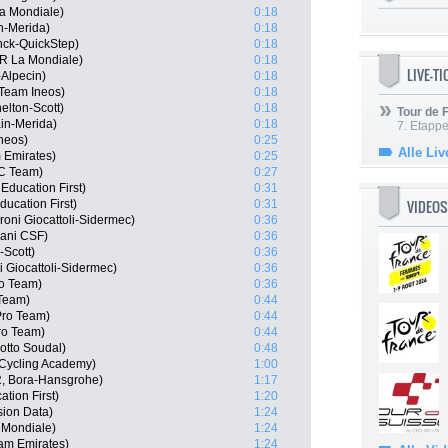
a Mondiale)
0:18
in-Merida)
0:18
nck-QuickStep)
0:18
2R La Mondiale)
0:18
LIVE-T
-Alpecin)
0:18
Team Ineos)
0:18
elton-Scott)
0:18
Tour de
in-Merida)
0:18
7. Etappe
neos)
0:25
Alle Liv
 Emirates)
0:25
CC Team)
0:27
ducation First)
0:31
VIDEOS
ucation First)
0:31
roni Giocattoli-Sidermec)
0:36
iani CSF)
0:36
-Scott)
0:36
i Giocattoli-Sidermec)
0:36
ro Team)
0:36
 Team)
0:44
 Pro Team)
0:44
ro Team)
0:44
otto Soudal)
0:48
l Cycling Academy)
1:00
, Bora-Hansgrohe)
1:17
tion First)
1:20
ion Data)
1:24
 Mondiale)
1:24
am Emirates)
1:24