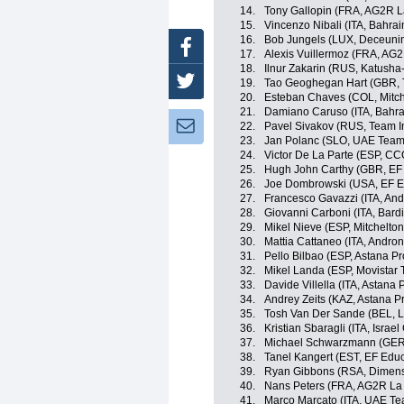
14.
Tony Gallopin (FRA, AG2R L
15.
Vincenzo Nibali (ITA, Bahra
16.
Bob Jungels (LUX, Deceuni
Facebook
17.
Alexis Vuillermoz (FRA, AG
18.
Ilnur Zakarin (RUS, Katusha
Twitter
19.
Tao Geoghegan Hart (GBR, 
20.
Esteban Chaves (COL, Mitch
21.
Damiano Caruso (ITA, Bahra
Newsletter:
22.
Pavel Sivakov (RUS, Team I
23.
Jan Polanc (SLO, UAE Team
24.
Victor De La Parte (ESP, C
25.
Hugh John Carthy (GBR, EF E
26.
Joe Dombrowski (USA, EF Ed
27.
Francesco Gavazzi (ITA, And
28.
Giovanni Carboni (ITA, Bard
29.
Mikel Nieve (ESP, Mitchelton
30.
Mattia Cattaneo (ITA, Andron
31.
Pello Bilbao (ESP, Astana P
32.
Mikel Landa (ESP, Movistar
33.
Davide Villella (ITA, Astana
34.
Andrey Zeits (KAZ, Astana P
35.
Tosh Van Der Sande (BEL, L
36.
Kristian Sbaragli (ITA, Israe
37.
Michael Schwarzmann (GER
38.
Tanel Kangert (EST, EF Educa
39.
Ryan Gibbons (RSA, Dimens
40.
Nans Peters (FRA, AG2R La
41.
Marco Marcato (ITA, UAE Te