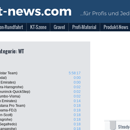
en-Rundfahrt
KT-Szene
Gravel
Profi-Material
Produkt-News
Kategorie: WT
istar Team)
5:58:17
dal)
0:00
 Emirates)
0:00
ra-Hansgrohe)
0:02
euninck-QuickStep)
0:02
Jumbo-Visma)
0:02
m Emirates)
0:14
stana Pro Team)
0:18
pama-FDJ)
0:18
n-Scott)
0:18
nsgrohe)
0:18
Segafredo)
0:18
Steady
Hansgrohe)
0:18