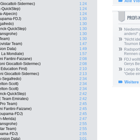
Alle Vi
 Giocattoli-Sidermec)
1:24
k-QuickStep)
1:24
ha-Alpecin)
1:24
PROFI
oupama-FDJ)
1:30
gafredo)
1:30
inck-QuickStep)
1:30
Niedermai
Hansgrohe)
1:30
anders!“
|
Team)
1:30
“Nicht ide
ovistar Team)
1:47
Tournon 
ion Data)
1:49
Radsport 
 La Mondiale)
1:57
Rennen 
ni Fantini-Faizane)
2:08
FDJ wollt
ni Giocattoli-Sidermec)
2:08
Gerys Be
Education First)
2:10
Longo Bor
ni Giocattoli-Sidermec)
2:13
“Gebe ein
ek-Segafredo)
2:34
Weitere
lton-Scott)
2:34
lton-Scott)
2:34
inck-QuickStep)
2:42
E Team Emirates)
2:42
 Pro Team)
2:45
ni Fantini-Faizane)
2:45
roupama-FDJ)
2:45
in-Merida)
2:47
Hansgrohe)
2:55
tar Team)
2:55
upama-FDJ)
2:55
ension Data)
3:01