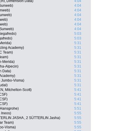
ERI, Dimension Data)
4:04
Sunweb)
4:04
unweb)
4:04
Sunweb)
4:04
nweb)
4:04
nweb)
4:04
 Sunweb)
4:04
-Segafredo)
5:03
gafredo)
5:03
-Merida)
5:31
ycling Academy)
5:31
CC Team)
5:31
Team)
5:31
n-Merida)
5:31
sha-Alpecin)
5:31
n Data)
5:31
g Academy)
5:31
 Jumbo-Visma)
5:31
udal)
5:31
N, Mitchelton-Scott)
5:41
 CSF)
5:41
 CSF)
5:41
 CSF)
5:41
-Hansgrohe)
5:51
 Ineos)
5:55
ERLIN JASHA , 2 SÜTTERLIN Jasha)
5:55
tar Team)
5:55
bo-Visma)
5:55