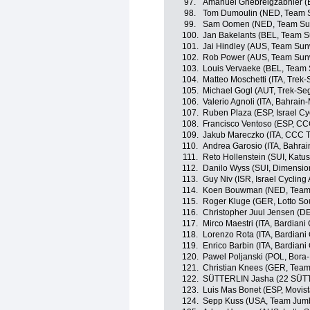
97.
Amanuel Ghebreigzabhier (
98.
Tom Dumoulin (NED, Team 
99.
Sam Oomen (NED, Team S
100.
Jan Bakelants (BEL, Team 
101.
Jai Hindley (AUS, Team Su
102.
Rob Power (AUS, Team Su
103.
Louis Vervaeke (BEL, Team
104.
Matteo Moschetti (ITA, Trek
105.
Michael Gogl (AUT, Trek-Se
106.
Valerio Agnoli (ITA, Bahrain
107.
Ruben Plaza (ESP, Israel C
108.
Francisco Ventoso (ESP, C
109.
Jakub Mareczko (ITA, CCC 
110.
Andrea Garosio (ITA, Bahrai
111.
Reto Hollenstein (SUI, Katu
112.
Danilo Wyss (SUI, Dimensio
113.
Guy Niv (ISR, Israel Cyclin
114.
Koen Bouwman (NED, Team
115.
Roger Kluge (GER, Lotto So
116.
Christopher Juul Jensen (DE
117.
Mirco Maestri (ITA, Bardiani
118.
Lorenzo Rota (ITA, Bardiani
119.
Enrico Barbin (ITA, Bardiani
120.
Pawel Poljanski (POL, Bora
121.
Christian Knees (GER, Team
122.
SÜTTERLIN Jasha (22 SÜTT
123.
Luis Mas Bonet (ESP, Movis
124.
Sepp Kuss (USA, Team Jum