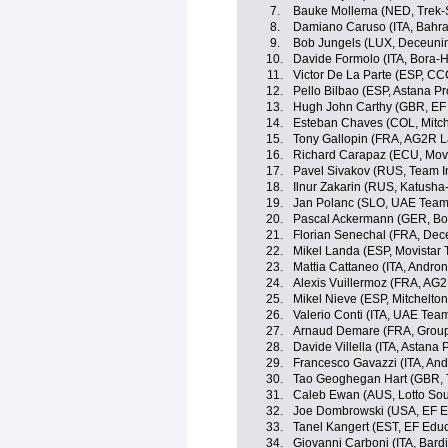
7.
Bauke Mollema (NED, Trek-
8.
Damiano Caruso (ITA, Bahra
9.
Bob Jungels (LUX, Deceuni
10.
Davide Formolo (ITA, Bora-
11.
Victor De La Parte (ESP, C
12.
Pello Bilbao (ESP, Astana P
13.
Hugh John Carthy (GBR, EF E
14.
Esteban Chaves (COL, Mitch
15.
Tony Gallopin (FRA, AG2R L
16.
Richard Carapaz (ECU, Mov
17.
Pavel Sivakov (RUS, Team I
18.
Ilnur Zakarin (RUS, Katusha
19.
Jan Polanc (SLO, UAE Team
20.
Pascal Ackermann (GER, Bo
21.
Florian Senechal (FRA, Dec
22.
Mikel Landa (ESP, Movistar
23.
Mattia Cattaneo (ITA, Andron
24.
Alexis Vuillermoz (FRA, AG
25.
Mikel Nieve (ESP, Mitchelton
26.
Valerio Conti (ITA, UAE Tea
27.
Arnaud Demare (FRA, Grou
28.
Davide Villella (ITA, Astana
29.
Francesco Gavazzi (ITA, And
30.
Tao Geoghegan Hart (GBR, 
31.
Caleb Ewan (AUS, Lotto Sou
32.
Joe Dombrowski (USA, EF Ed
33.
Tanel Kangert (EST, EF Educa
34.
Giovanni Carboni (ITA, Bard