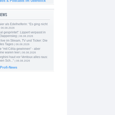
deos & Podcasts im Überblick
-NEWS
er als Edelhelferin: “Es ging nicht
 06.08.2026
al gesprintet“: Lippert verpasst in
Etappensieg
| 06.08.2026
live im Stream, TV und Ticker: Die
des Tages
| 06.08.2026
e “mit Célia gewinnen“ - aber
ine waren leer
| 06.08.2026
ghini haut vor Ventoux alles raus:
en Sch...“
| 06.08.2026
 Profi-News