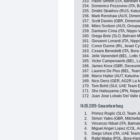
153.
Paolo Simion (ITA, Bardiani
154.
Domenico Pozzovivo (ITA, B
155.
Dmitrii Strakhov (RUS, Katu
156.
Mark Renshaw (AUS, Dimen
157.
Scott Davies (GBR, Dimensi
158.
Miles Scotson (AUS, Group
159.
Damiano Cima (ITA, Nippo-Vi
160.
Grega Bole (SLO, Bahrain-M
161.
Giovanni Lonardi (ITA, Nippo
162.
Conor Dunne (IRL, Israel C
163.
Cesare Benedetti (ITA, Bor
164.
Jelle Vanendert (BEL, Lotto
165.
Victor Campenaerts (BEL, Lo
166.
James Knox (GBR, Deceunin
167.
Laurens De Plus (BEL, Tea
168.
Marco Haller (AUT, Katusha-
169.
Nico Denz (GER, AG2R La M
170.
Tom Bohli (SUI, UAE Team E
171.
Sho Hatsuyama (JPN, Nippo-
172.
Juan Jose Lobato Del Valle 
14.05.2019: Gesamtwertung
1.
Primoz Roglic (SLO, Team 
2.
Simon Yates (GBR, Mitchelto
3.
Vincenzo Nibali (ITA, Bahra
4.
Miguel Angel Lopez (COL, A
5.
Diego Ulissi (ITA, UAE Team
6.
Rafal Majka (POL, Bora-Ha