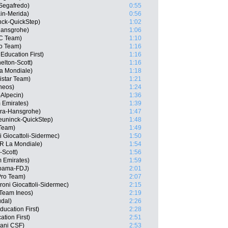
Segafredo)
0:55
in-Merida)
0:56
nck-QuickStep)
1:02
Hansgrohe)
1:06
CC Team)
1:10
ro Team)
1:16
ducation First)
1:16
elton-Scott)
1:16
a Mondiale)
1:18
istar Team)
1:21
neos)
1:24
-Alpecin)
1:36
 Emirates)
1:39
ra-Hansgrohe)
1:47
euninck-QuickStep)
1:48
 Team)
1:49
i Giocattoli-Sidermec)
1:50
2R La Mondiale)
1:54
-Scott)
1:56
m Emirates)
1:59
pama-FDJ)
2:01
 Pro Team)
2:07
roni Giocattoli-Sidermec)
2:15
Team Ineos)
2:19
dal)
2:26
ucation First)
2:28
tion First)
2:51
iani CSF)
2:53