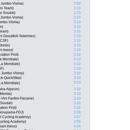
 Jumbo-Visma)
3:09
Pro Team)
3:10
o Soudal)
3:10
 Jumbo-Visma)
3:10
umbo-Visma)
3:10
m)
3:10
Team)
3:10
i Giocattoli-Sidermec)
3:10
 CSF)
3:10
afredo)
3:10
m Ineos)
3:10
ation First)
3:10
a Mondiale)
3:10
La Mondiale)
3:10
SF)
3:10
m Jumbo-Visma)
3:10
ck-QuickStep)
3:10
3:10
 La Mondiale)
sha-Alpecin)
3:10
-Merida)
3:10
-Vini Fantini-Faizane)
3:10
 Soudal)
3:10
tion First)
3:26
 Groupama-FDJ)
3:28
el Cycling Academy)
3:57
 Cycling Academy)
3:58
eam Ineos)
4:04