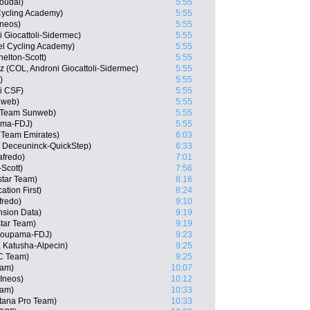
oudal)
5:55
 Cycling Academy)
5:55
Ineos)
5:55
i Giocattoli-Sidermec)
5:55
el Cycling Academy)
5:55
helton-Scott)
5:55
 (COL, Androni Giocattoli-Sidermec)
5:55
)
5:55
ni CSF)
5:55
nweb)
5:55
, Team Sunweb)
5:55
ama-FDJ)
5:55
 Team Emirates)
6:03
, Deceuninck-QuickStep)
6:33
afredo)
7:01
Scott)
7:56
star Team)
8:16
tion First)
8:24
fredo)
9:10
nsion Data)
9:19
star Team)
9:19
Groupama-FDJ)
9:23
 Katusha-Alpecin)
9:25
C Team)
9:25
eam)
10:07
 Ineos)
10:12
eam)
10:33
Astana Pro Team)
10:33