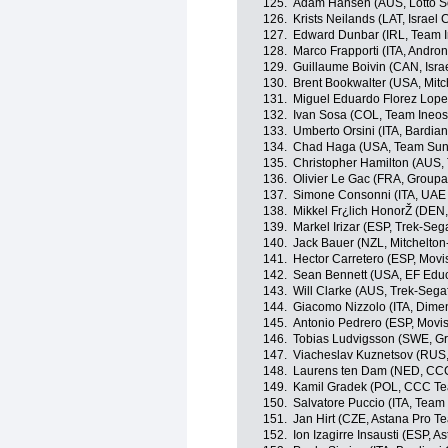
125.
Adam Hansen (AUS, Lotto S
126.
Krists Neilands (LAT, Israel
127.
Edward Dunbar (IRL, Team 
128.
Marco Frapporti (ITA, Andron
129.
Guillaume Boivin (CAN, Isra
130.
Brent Bookwalter (USA, Mitc
131.
Miguel Eduardo Florez Lopez
132.
Ivan Sosa (COL, Team Ineos
133.
Umberto Orsini (ITA, Bardia
134.
Chad Haga (USA, Team Su
135.
Christopher Hamilton (AUS
136.
Olivier Le Gac (FRA, Group
137.
Simone Consonni (ITA, UAE
138.
Mikkel Fr¿lich HonorŽ (DEN
139.
Markel Irizar (ESP, Trek-Seg
140.
Jack Bauer (NZL, Mitchelton-
141.
Hector Carretero (ESP, Movi
142.
Sean Bennett (USA, EF Educa
143.
Will Clarke (AUS, Trek-Sega
144.
Giacomo Nizzolo (ITA, Dime
145.
Antonio Pedrero (ESP, Movi
146.
Tobias Ludvigsson (SWE, 
147.
Viacheslav Kuznetsov (RUS,
148.
Laurens ten Dam (NED, CC
149.
Kamil Gradek (POL, CCC T
150.
Salvatore Puccio (ITA, Team
151.
Jan Hirt (CZE, Astana Pro T
152.
Ion Izagirre Insausti (ESP, 