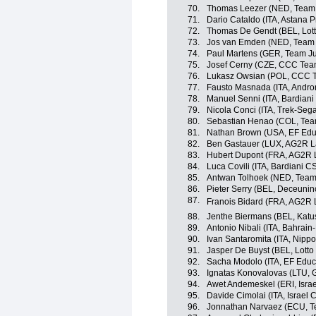
70.
Thomas Leezer (NED, Team
71.
Dario Cataldo (ITA, Astana 
72.
Thomas De Gendt (BEL, Lott
73.
Jos van Emden (NED, Team
74.
Paul Martens (GER, Team J
75.
Josef Cerny (CZE, CCC Tea
76.
Lukasz Owsian (POL, CCC 
77.
Fausto Masnada (ITA, Andron
78.
Manuel Senni (ITA, Bardiani
79.
Nicola Conci (ITA, Trek-Seg
80.
Sebastian Henao (COL, Tea
81.
Nathan Brown (USA, EF Educ
82.
Ben Gastauer (LUX, AG2R L
83.
Hubert Dupont (FRA, AG2R 
84.
Luca Covili (ITA, Bardiani C
85.
Antwan Tolhoek (NED, Tea
86.
Pieter Serry (BEL, Deceunin
87.
Franois Bidard (FRA, AG2R
88.
Jenthe Biermans (BEL, Katu
89.
Antonio Nibali (ITA, Bahrain
90.
Ivan Santaromita (ITA, Nippo
91.
Jasper De Buyst (BEL, Lotto
92.
Sacha Modolo (ITA, EF Educa
93.
Ignatas Konovalovas (LTU,
94.
Awet Andemeskel (ERI, Isra
95.
Davide Cimolai (ITA, Israel
96.
Jonnathan Narvaez (ECU, T