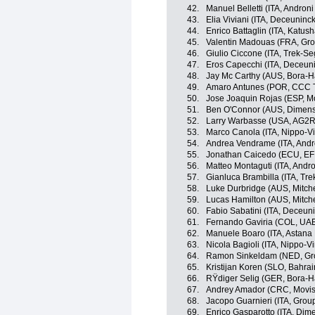
42.
Manuel Belletti (ITA, Androni
43.
Elia Viviani (ITA, Deceuninc
44.
Enrico Battaglin (ITA, Katus
45.
Valentin Madouas (FRA, Gr
46.
Giulio Ciccone (ITA, Trek-Se
47.
Eros Capecchi (ITA, Deceun
48.
Jay Mc Carthy (AUS, Bora-
49.
Amaro Antunes (POR, CCC 
50.
Jose Joaquin Rojas (ESP, M
51.
Ben O'Connor (AUS, Dimens
52.
Larry Warbasse (USA, AG2R
53.
Marco Canola (ITA, Nippo-Vi
54.
Andrea Vendrame (ITA, Andro
55.
Jonathan Caicedo (ECU, EF 
56.
Matteo Montaguti (ITA, Andro
57.
Gianluca Brambilla (ITA, Tr
58.
Luke Durbridge (AUS, Mitche
59.
Lucas Hamilton (AUS, Mitche
60.
Fabio Sabatini (ITA, Deceun
61.
Fernando Gaviria (COL, UA
62.
Manuele Boaro (ITA, Astana
63.
Nicola Bagioli (ITA, Nippo-Vi
64.
Ramon Sinkeldam (NED, G
65.
Kristijan Koren (SLO, Bahra
66.
RŸdiger Selig (GER, Bora-
67.
Andrey Amador (CRC, Movis
68.
Jacopo Guarnieri (ITA, Gro
69.
Enrico Gasparotto (ITA, Dim