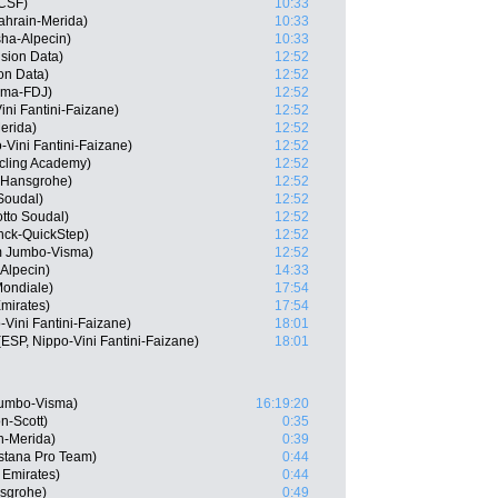
 CSF)
10:33
ahrain-Merida)
10:33
sha-Alpecin)
10:33
sion Data)
12:52
on Data)
12:52
ama-FDJ)
12:52
ni Fantini-Faizane)
12:52
erida)
12:52
-Vini Fantini-Faizane)
12:52
ycling Academy)
12:52
a-Hansgrohe)
12:52
 Soudal)
12:52
tto Soudal)
12:52
ck-QuickStep)
12:52
m Jumbo-Visma)
12:52
Alpecin)
14:33
ondiale)
17:54
mirates)
17:54
Vini Fantini-Faizane)
18:01
(ESP, Nippo-Vini Fantini-Faizane)
18:01
Jumbo-Visma)
16:19:20
n-Scott)
0:35
in-Merida)
0:39
stana Pro Team)
0:44
 Emirates)
0:44
nsgrohe)
0:49