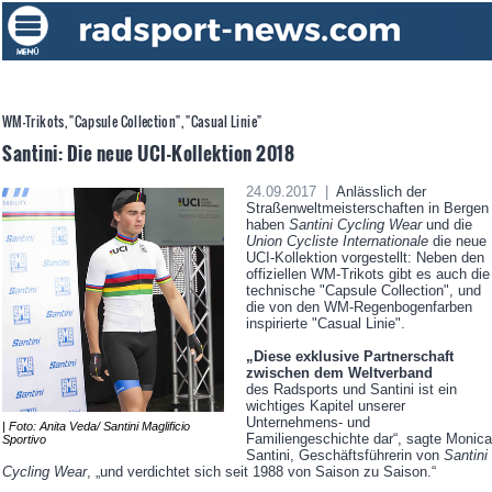
WM-Trikots, "Capsule Collection", "Casual Linie"
Santini: Die neue UCI-Kollektion 2018
24.09.2017 |
Anlässlich der
Straßenweltmeisterschaften in Bergen
haben
Santini Cycling Wear
und die
Union Cycliste Internationale
die neue
UCI-Kollektion vorgestellt: Neben den
offiziellen WM-Trikots gibt es auch die
technische "Capsule Collection", und
die von den WM-Regenbogenfarben
inspirierte "Casual Linie".
„Diese exklusive Partnerschaft
zwischen dem Weltverband
des Radsports und Santini ist ein
wichtiges Kapitel unserer
Unternehmens- und
| Foto: Anita Veda/ Santini Maglificio
Familiengeschichte dar“, sagte Monica
Sportivo
Santini, Geschäftsführerin von
Santini
Cycling Wear
, „und verdichtet sich seit 1988 von Saison zu Saison.“