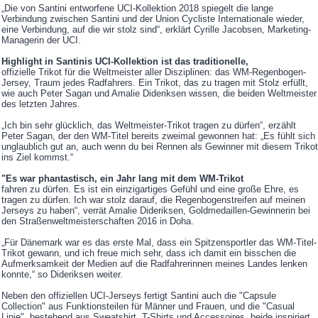
„Die von Santini entworfene UCI-Kollektion 2018 spiegelt die lange
Verbindung zwischen Santini und der Union Cycliste Internationale wieder,
eine Verbindung, auf die wir stolz sind“, erklärt Cyrille Jacobsen, Marketing-
Managerin der UCI.
Highlight in Santinis UCI-Kollektion ist das traditionelle,
offizielle Trikot für die Weltmeister aller Disziplinen: das WM-Regenbogen-
Jersey, Traum jedes Radfahrers. Ein Trikot, das zu tragen mit Stolz erfüllt,
wie auch Peter Sagan und Amalie Dideriksen wissen, die beiden Weltmeister
des letzten Jahres.
„Ich bin sehr glücklich, das Weltmeister-Trikot tragen zu dürfen“, erzählt
Peter Sagan, der den WM-Titel bereits zweimal gewonnen hat: „Es fühlt sich
unglaublich gut an, auch wenn du bei Rennen als Gewinner mit diesem Trikot
ins Ziel kommst.“
"Es war phantastisch, ein Jahr lang mit dem WM-Trikot
fahren zu dürfen. Es ist ein einzigartiges Gefühl und eine große Ehre, es
tragen zu dürfen. Ich war stolz darauf, die Regenbogenstreifen auf meinen
Jerseys zu haben“, verrät Amalie Dideriksen, Goldmedaillen-Gewinnerin bei
den Straßenweltmeisterschaften 2016 in Doha.
„Für Dänemark war es das erste Mal, dass ein Spitzensportler das WM-Titel-
Trikot gewann, und ich freue mich sehr, dass ich damit ein bisschen die
Aufmerksamkeit der Medien auf die Radfahrerinnen meines Landes lenken
konnte,“ so Dideriksen weiter.
Neben den offiziellen UCI-Jerseys fertigt Santini auch die "Capsule
Collection" aus Funktionsteilen für Männer und Frauen, und die "Casual
Linie", bestehend aus Sweatshirt, T-Shirts und Accessoires, beide inspiriert