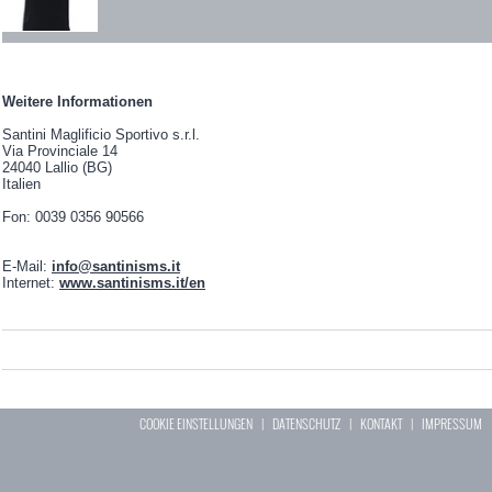
Weitere Informationen
Santini Maglificio Sportivo s.r.l.
Via Provinciale 14
24040 Lallio (BG)
Italien
Fon: 0039 0356 90566
E-Mail:
info@santinisms.it
Internet:
www.santinisms.it/en
COOKIE EINSTELLUNGEN
|
DATENSCHUTZ
|
KONTAKT
|
IMPRESSUM