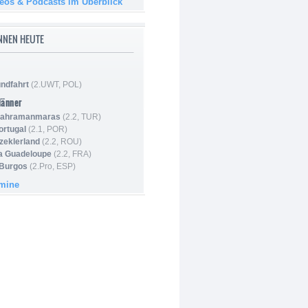
deos & Podcasts im Überblick
NNEN HEUTE
ndfahrt
(2.UWT, POL)
Männer
 Kahramanmaras
(2.2, TUR)
ortugal
(2.1, POR)
Szeklerland
(2.2, ROU)
la Guadeloupe
(2.2, FRA)
 Burgos
(2.Pro, ESP)
rmine