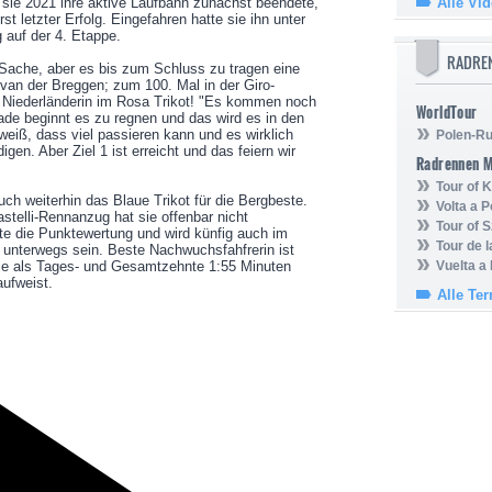
 sie 2021 ihre aktive Laufbahn zunächst beendete,
Alle Vi
st letzter Erfolg. Eingefahren hatte sie ihn unter
 auf der 4. Etappe.
RADRE
e Sache, aber es bis zum Schluss zu tragen eine
van der Breggen; zum 100. Mal in der Giro-
ne Niederländerin im Rosa Trikot! "Es kommen noch
WorldTour
rade beginnt es zu regnen und das wird es in den
eiß, dass viel passieren kann und es wirklich
Polen-Ru
igen. Aber Ziel 1 ist erreicht und das feiern wir
Radrennen 
Tour of
ch weiterhin das Blaue Trikot für die Bergbeste.
Volta a P
astelli-Rennanzug hat sie offenbar nicht
Tour of 
gte die Punktewertung und wird künfig auch im
Tour de 
 unterwegs sein. Beste Nachwuchsfahfrerin ist
 die als Tages- und Gesamtzehnte 1:55 Minuten
Vuelta a
ufweist.
Alle Te