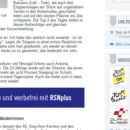
Balsamo (Lidl – Trek), die nach drei
Etappensiegen am Stück auf ungeliebtem
Terrain in den Ruhemodus geschaltet
: Cor
hatte und auf den letzten Plätzen ins Ziel
schipperte. Die Top 3 des Tages bilden in
LIVE-T
dieser Reihenfolge und gleichen
 der Gesamtwertung.
Tour de
7. Etappe
ut an. Ich habe das wirklich nicht erwartet - es ist
py", sagte die Siegerin in einer ersten Reaktion im
Alle Liv
Jahre sehr hart gearbeitet, um wieder an diesen
 heute so zu gewinnen, das bedeutet mir sehr,
VIDEOS
elluno und Nevegal lieferte auch Antonia
 Die 23-Jährige wurde auf der Strecke, die einen
 mehr als acht Prozent Steigung im Schnitt,
ckstand Tagesvierte. Auch sie findet sich in eben
ent wieder.
rländerinnen
 derweil den 65. Sieg ihrer Karriere und den