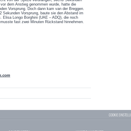
ie vor dem Anstieg genommen wurde, hatte die
nden Vorsprung. Doch dann kam van der Breggen.
42 Sekunden Vorsprung, baute sie den Abstand im
s. Elisa Longo Borghini (UAE – ADQ), die noch
, musste fast zwei Minuten Rückstand hinnehmen.
sh.com
COOKIE EINSTEL