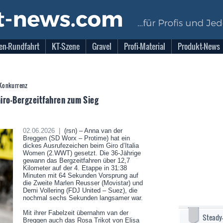
en-Rundfahrt
KT-Szene
Gravel
Profi-Material
Produkt-News
e Konkurrenz
Giro-Bergzeitfahren zum Sieg
02.06.2026 |
(rsn) – Anna van der
Breggen (SD Worx – Protime) hat ein
dickes Ausrufezeichen beim Giro d’Italia
Women (2.WWT) gesetzt. Die 36-Jährige
gewann das Bergzeitfahren über 12,7
Kilometer auf der 4. Etappe in 31:38
Minuten mit 64 Sekunden Vorsprung auf
die Zweite Marlen Reusser (Movistar) und
Demi Vollering (FDJ United – Suez), die
nochmal sechs Sekunden langsamer war.
Mit ihrer Fabelzeit übernahm van der
Steady
Breggen auch das Rosa Trikot von Elisa