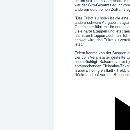
dritten seit ihrem Comeback. Als
war der Giro-Gesamtsieg ihr vorer
anderem durch einen Zeitfahrsieg
"Das Trikot zu holen ist die ein
andere schwere Aufgabe", sagte 
Geschichte fährt mit ihr nun ei
viele harte Etappen und jetzt ge
nächsten Etappen auch tun. Ich w
schwer wird, das Trikot zu verteid
jetzt."
Feiern könnte van der Breggen au
Der vom Veranstalter gestellte C
beeinträchtigt. Balsamo verteidi
entsprechenden Ciclamino-Trikot
Isabella Holmgren (Lidl - Trek),
Rückstand auf van der Breggen a