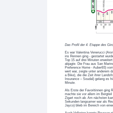
Das Profil der 4. Etappe des Giro
Es war Valentina Venerucci (Arom
ins Rennen ging - gestartet wu
Top 15 auf drei Minuten erweiter
abjagte. Die Frau aus San Marino
Preference Home - Auber93) vom
wert war, zeigte unter anderem 
a Bike), die die Zeit ihrer Lands
Insurance – Soudal) gelang es h
Minute.
Als Erste der Favoritinnen ging 
machte sie vor allem im Bergteil
Zigart noch ab. Am nächsten kam
Sekunden langsamer war als Reus
Jayco) blieb im Bereich von ein
Auch Vollering konnte Reusser n