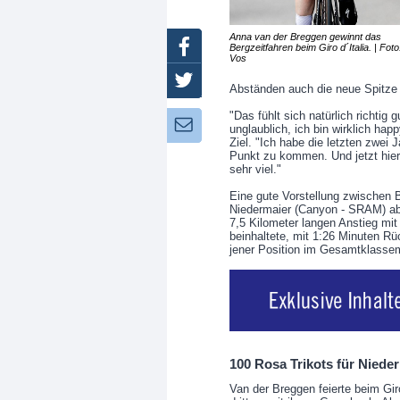
Anna van der Breggen gewinnt das
Facebook
Bergzeitfahren beim Giro d´Italia. | Foto
Vos
Twitter
Abständen auch die neue Spitze
"Das fühlt sich natürlich richtig g
Newsletter:
unglaublich, ich bin wirklich hap
Ziel. "Ich habe die letzten zwei 
Punkt zu kommen. Und jetzt hier
sehr viel."
Eine gute Vorstellung zwischen B
Niedermaier (Canyon - SRAM) ab.
7,5 Kilometer langen Anstieg mit
beinhaltete, mit 1:26 Minuten Rü
jener Position im Gesamtklassem
100 Rosa Trikots für Niede
Van der Breggen feierte beim Giro