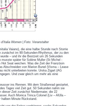
 d’Italia Women | Foto: Veranstalter
italia Vaiano), die eine halbe Stunde nach Storrie
rde zunächst im 90-Sekunden-Rhythmus, der zu den
t wurde – und ihr die Bestzeit um 26 Sekunden
 musste später für Solène Muller (St Michel -
 Hot Seat weichen. Was die Zeit der Französin
das Abschneiden von Marion Bunel (Visma – Lease
frau nicht unterbieten konnte. Urska Zigart (AG
ingegen. Und zwar gleich um mehr als eine
Reusser ins Rennen. Mit dem Straßenrad gestartet,
 des Tages viel Zeit gut. 50 Sekunden nahm sie
 dieser Zeit zunächst Niedermaier, die 22
ser. Auch Monica Trinca Colonel (Liv – AlUla –
er halben Minute Rückstand.
icht von der Spitze verdrängen, sechs Sekunden