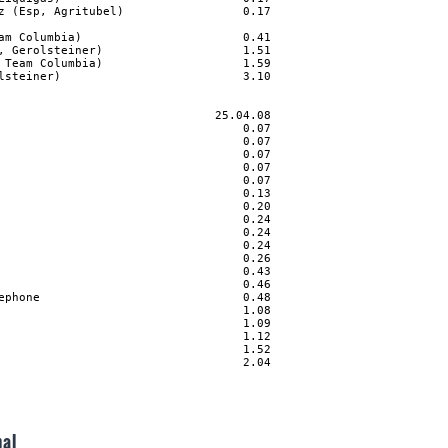
z (Esp, Agritubel)                 0.17

am Columbia)                       0.41

, Gerolsteiner)                    1.51

 Team Columbia)                    1.59

lsteiner)                          3.10

                               25.04.08

                                   0.07

                                   0.07

                                   0.07

                                   0.07

                                   0.07

                                   0.13

                                   0.20

                                   0.24

                                   0.24

                                   0.24

                                   0.26

                                   0.43

                                   0.46

ephone                             0.48

                                   1.08

                                   1.09

                                   1.12

                                   1.52

nal