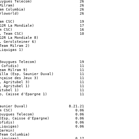
uygues Telecom)                      26

Milram)                              26

am Columbia)                         26

rloworld)                            26

am CSC)                              19

G2R La Mondiale)                     17

m CSC)                               16

, Team CSC)                          10

G2R La Mondiale 8)                  

, Gerolsteiner 6)                  

Team Milram 2)                      

Liquigas 1)   

Bouygues Telecom)                    19

 Cofidis)                            11

eam Milram 9)                        11

illa (Esp, Saunier Duval)            11

nçaise des Jeux 3)                   11

, Agritubel 3)                       11

, Agritubel 1)                       11

itubel 1)                            11

p, Caisse d'Epargne 1)               11

aunier Duval)                   8.21.21

m CSC)                             0.06

ouygues Telecom)                   0.06

(Esp, Caisse d'Epargne)            0.06

ofidis)                            0.06

Liquigas)                          0.06

Garmin)                             

Team Columbia)                      

Liquigas)                          0.17
