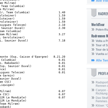
Alle Vi
am Milram)                          

 Team Columbia)                     

m Milram)                           

lr, Team Columbia)                 1.40

RADRE
olsteiner)                         1.59

lsteiner)                          1.59

rolsteiner)                        1.59

WorldTour
ouygues Telecom)                   2.10

 Saunier Duval)                    2.30

Polen-Ru
eam Columbia)                       

eam Milram)                        3.27

Radrennen 
, Gerolsteiner)                     

Volta a P
Tour of 
Tour de 
Vuelta a
monte (Esp, Caisse d'Epargne)   8.21.20

 Columbia)                         0.01

Alle Te
p, Rabobank)                       0.01

Esp, Saunier Duval)                0.01

nce)                               0.01

uygues Telecom)                    0.01

PROFI
m Garmin)                           

aunier Duval)                       

am CSC)                             

Radsport 
Liquigas)                           

Rennen 
Canyon -
Milram)                            0.07

Richtung
m CSC)                             0.07

G2R La Mondiale)                   0.07

Das Straf
G2R La Mondiale)                    

Femmes /
Team Milram)                        

Klöser: “
bobank)                             
