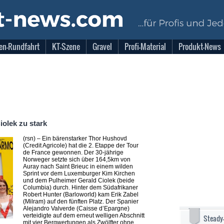
en-Rundfahrt
KT-Szene
Gravel
Profi-Material
Produkt-News
olek zu stark
(rsn) – Ein bärenstarker Thor Hushovd
(Credit Agricole) hat die 2. Etappe der Tour
de France gewonnen. Der 30-jährige
Norweger setzte sich über 164,5km von
Auray nach Saint Brieuc in einem wilden
Sprint vor dem Luxemburger Kim Kirchen
und dem Pulheimer Gerald Ciolek (beide
Columbia) durch. Hinter dem Südafrikaner
Robert Hunter (Barloworld) kam Erik Zabel
(Milram) auf den fünften Platz. Der Spanier
Alejandro Valverde (Caisse d’Epargne)
verteidigte auf dem erneut welligen Abschnitt
Steady
mit vier Bergwertungen als Zwölfter ohne