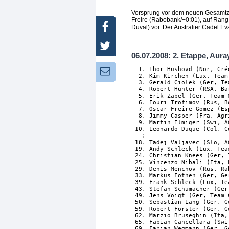
Vorsprung vor dem neuen Gesamtzwe
Freire (Rabobank/+0:01), auf Rang
Facebook
Duval) vor. Der Australier Cadel Ev
Twitter
06.07.2008: 2. Etappe, Auray
  1. Thor Hushovd (Nor, Cré
Newsletter:
  2. Kim Kirchen (Lux, Team 
  3. Gerald Ciolek (Ger, Te
  4. Robert Hunter (RSA, Bar
  5. Erik Zabel (Ger, Team M
  6. Iouri Trofimov (Rus, B
  7. Oscar Freire Gomez (Es
  8. Jimmy Casper (Fra, Agri
  9. Martin Elmiger (Swi, A
 10. Leonardo Duque (Col, Co
   :

 18. Tadej Valjavec (Slo, A
 19. Andy Schleck (Lux, Tea
 24. Christian Knees (Ger, 
 25. Vincenzo Nibali (Ita, 
 29. Denis Menchov (Rus, Ra
 33. Markus Fothen (Ger, Ge
 39. Frank Schleck (Lux, Te
 43. Stefan Schumacher (Ger
 49. Jens Voigt (Ger, Team 
 50. Sebastian Lang (Ger, G
 59. Robert Förster (Ger, G
 62. Marzio Bruseghin (Ita,
 65. Fabian Cancellara (Swi
 69. Fabian Wegmann (Ger, G