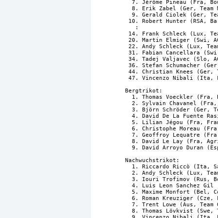
  7. Jérôme Pineau (Fra, Bo
  8. Erik Zabel (Ger, Team 
  9. Gerald Ciolek (Ger, Te
 10. Robert Hunter (RSA, Ba
   :

 14. Frank Schleck (Lux, Te
 20. Martin Elmiger (Swi, A
 22. Andy Schleck (Lux, Tea
 31. Fabian Cancellara (Swi
 34. Tadej Valjavec (Slo, A
 36. Stefan Schumacher (Ger
 44. Christian Knees (Ger, 
 47. Vincenzo Nibali (Ita, 
Bergtrikot:

  1. Thomas Voeckler (Fra, 
  2. Sylvain Chavanel (Fra,
  3. Björn Schröder (Ger, T
  4. David De La Fuente Ras
  5. Lilian Jégou (Fra, Fra
  6. Christophe Moreau (Fra
  7. Geoffroy Lequatre (Fra
  8. David Le Lay (Fra, Agr
  9. David Arroyo Duran (Es
Nachwuchstrikot:

  1. Riccardo Riccò (Ita, S
  2. Andy Schleck (Lux, Tea
  3. Iouri Trofimov (Rus, B
  4. Luis Leon Sanchez Gil 
  5. Maxime Monfort (Bel, C
  6. Roman Kreuziger (Cze, 
  7. Trent Lowe (Aus, Team 
  8. Thomas Lövkvist (Swe, 
  9. Vincenzo Nibali (Ita, 