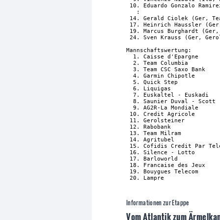
 10. Eduardo Gonzalo Ramire
   :

 14. Gerald Ciolek (Ger, Te
 17. Heinrich Haussler (Ger
 19. Marcus Burghardt (Ger,
 24. Sven Krauss (Ger, Gero
Mannschaftswertung:

  1. Caisse d'Epargne      
  2. Team Columbia         
  3. Team CSC Saxo Bank    
  4. Garmin Chipotle       
  5. Quick Step            
  6. Liquigas              
  7. Euskaltel - Euskadi   
  8. Saunier Duval - Scott 
  9. AG2R-La Mondiale      
 10. Credit Agricole       
 11. Gerolsteiner          
 12. Rabobank              
 13. Team Milram           
 14. Agritubel             
 15. Cofidis Credit Par Tel
 16. Silence - Lotto       
 17. Barloworld            
 18. Francaise des Jeux    
 19. Bouygues Telecom      
Informationen zur Etappe
Vom Atlantik zum Ärmelka