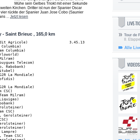
Mühe sein Gelbes Triokt mit einer Sekunde
iten Kirchen. Dritter ist nun der Spanier Oscar
 vier rückte der Spanier Juan Jose Cobo (Saunier
ans ...
Jetzt lesen
LIVE-T
 - Saint Brieuc , 165,0 km
Tour de
8. Etappe
dit Agricole)                   3.45.13

Columbia)

Alle Liv
am Columbia)

loworld)

ilram)

ouygues Telecom)

VIDEOS
p, Rabobank)

tubel)

G2R La Mondiale)

fidis)

G2R La Mondiale)                    

m CSC)                              

Team Milram)                        

Liquigas)                           

bobank)                             

rolsteiner)                         

am CSC)                             

, Gerolsteiner)                     

CSC)                                

erolsteiner)                        

erolsteiner)                        

 Lampre)                            

, Team CSC)                         

erolsteiner)                        
