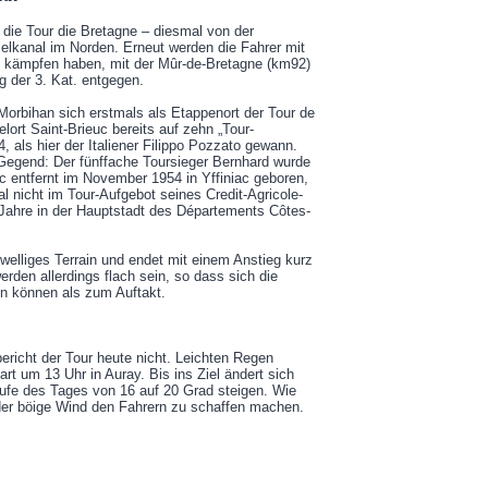
die Tour die Bretagne – diesmal von der
lkanal im Norden. Erneut werden die Fahrer mit
zu kämpfen haben, mit der Mûr-de-Bretagne (km92)
rg der 3. Kat. entgegen.
rbihan sich erstmals als Etappenort der Tour de
lort Saint-Brieuc bereits auf zehn „Tour-
, als hier der Italiener Filippo Pozzato gewann.
Gegend: Der fünffache Toursieger Bernhard wurde
c entfernt im November 1954 in Yffiniac geboren,
 nicht im Tour-Aufgebot seines Credit-Agricole-
 Jahre in der Hauptstadt des Départements Côtes-
 welliges Terrain und endet mit einem Anstieg kurz
erden allerdings flach sein, so dass sich die
n können als zum Auftakt.
bericht der Tour heute nicht. Leichten Regen
rt um 13 Uhr in Auray. Bis ins Ziel ändert sich
laufe des Tages von 16 auf 20 Grad steigen. Wie
der böige Wind den Fahrern zu schaffen machen.