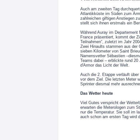
Auch am zweiten Tag durchquert 
Atlantikküste im Süden zum Ärme
zahlreichen giftigen Anstiegen 
stellt sich ihnen erstmals ein Be
Während Auray im Departement Mo
France präsentiert, kommt der Zie
Teilnahmen“, zuletzt im Jahr 2004
Zwei Hinaults stammen aus der 
sieben Kilometer von Saint Brieu
Namensvetter Sébastien –diesmal
Teams dabei – erblickte rund 20
d'Armor das Licht der Welt.
Auch die 2. Etappe verläuft über
vor dem Ziel. Die letzten Meter w
Sprinter diesmal mehr ausrechne
Das Wetter heute
Viel Gutes verspricht der Wetter
erwarten die Meterologen zum Sta
nur die Temperatur. Sie soll im 
auch schon am ersten Tag wird 