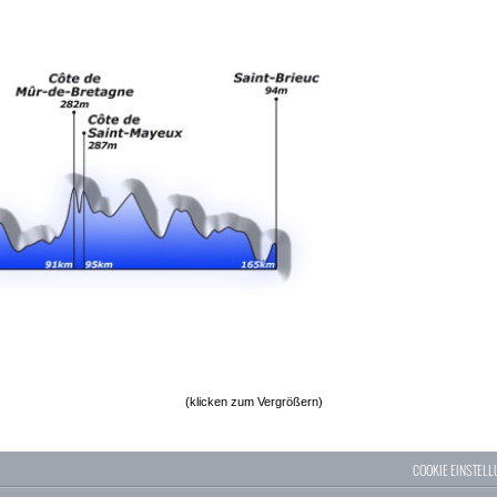
(klicken zum Vergrößern)
COOKIE EINSTEL