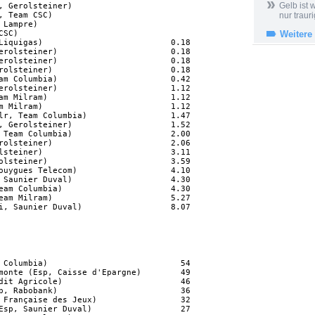
Gelb ist
, Gerolsteiner)                     

, Team CSC)                         

nur trauri
 Lampre)                            

CSC)                                

Weitere
Liquigas)                          0.18

erolsteiner)                       0.18

erolsteiner)                       0.18

rolsteiner)                        0.18

am Columbia)                       0.42

erolsteiner)                       1.12

am Milram)                         1.12

m Milram)                          1.12

lr, Team Columbia)                 1.47

, Gerolsteiner)                    1.52

 Team Columbia)                    2.00

rolsteiner)                        2.06

lsteiner)                          3.11

olsteiner)                         3.59

ouygues Telecom)                   4.10

 Saunier Duval)                    4.30

eam Columbia)                      4.30

eam Milram)                        5.27

 Columbia)                           54

monte (Esp, Caisse d'Epargne)        49

dit Agricole)                        46

p, Rabobank)                         36

 Française des Jeux)                 32

Esp, Saunier Duval)                  27
