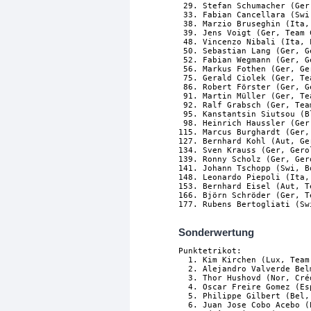
 29. Stefan Schumacher (Ger
 33. Fabian Cancellara (Swi
 38. Marzio Bruseghin (Ita,
 39. Jens Voigt (Ger, Team 
 48. Vincenzo Nibali (Ita, 
 50. Sebastian Lang (Ger, G
 52. Fabian Wegmann (Ger, G
 56. Markus Fothen (Ger, Ge
 75. Gerald Ciolek (Ger, Te
 86. Robert Förster (Ger, G
 91. Martin Müller (Ger, Te
 92. Ralf Grabsch (Ger, Tea
 95. Kanstantsin Siutsou (B
 98. Heinrich Haussler (Ger
115. Marcus Burghardt (Ger,
127. Bernhard Kohl (Aut, Ge
134. Sven Krauss (Ger, Gero
139. Ronny Scholz (Ger, Ger
141. Johann Tschopp (Swi, B
148. Leonardo Piepoli (Ita,
153. Bernhard Eisel (Aut, T
166. Björn Schröder (Ger, T
Sonderwertung
Punktetrikot:

  1. Kim Kirchen (Lux, Team
  2. Alejandro Valverde Bel
  3. Thor Hushovd (Nor, Cré
  4. Oscar Freire Gomez (Es
  5. Philippe Gilbert (Bel,
  6. Juan Jose Cobo Acebo (