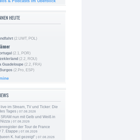
deos & Podcasts im Überblick
NNEN HEUTE
ndfahrt
(2.UWT, POL)
Männer
ortugal
(2.1, POR)
Szeklerland
(2.2, ROU)
la Guadeloupe
(2.2, FRA)
 Burgos
(2.Pro, ESP)
rmine
-NEWS
live im Stream, TV und Ticker: Die
des Tages
| 07.08.2026
 SRAM nun mit Gelb und Weiß in
 Nizza
| 07.08.2026
enregister der Tour de France
 7. Etappe
| 07.08.2026
Queen K. hat gezeigt“
| 07.08.2026