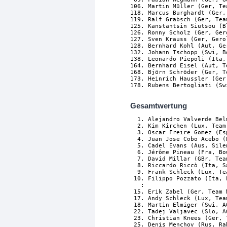
106. Martin Müller (Ger, Te
118. Marcus Burghardt (Ger,
119. Ralf Grabsch (Ger, Tea
125. Kanstantsin Siutsou (B
126. Ronny Scholz (Ger, Ger
127. Sven Krauss (Ger, Gero
128. Bernhard Kohl (Aut, Ge
132. Johann Tschopp (Swi, B
138. Leonardo Piepoli (Ita,
164. Bernhard Eisel (Aut, T
168. Björn Schröder (Ger, T
173. Heinrich Haussler (Ger
Gesamtwertung
  1. Alejandro Valverde Bel
  2. Kim Kirchen (Lux, Team
  3. Oscar Freire Gomez (Es
  4. Juan Jose Cobo Acebo (
  5. Cadel Evans (Aus, Sile
  6. Jérôme Pineau (Fra, Bo
  7. David Millar (GBr, Tea
  8. Riccardo Riccò (Ita, S
  9. Frank Schleck (Lux, Te
 10. Filippo Pozzato (Ita, 
   :

 15. Erik Zabel (Ger, Team 
 17. Andy Schleck (Lux, Tea
 18. Martin Elmiger (Swi, A
 22. Tadej Valjavec (Slo, A
 23. Christian Knees (Ger, 
 25. Denis Menchov (Rus, Ra