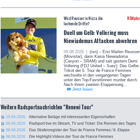
Wird Reusser in Nizza die
RSNplu
lachende Dritte?
Duell um Gelb: Vollering muss
Niewiadomas Attacken abwehren
09.08.2026 |
(rsn) – Erst Marlen Reusser
(Movistar), dann Kasia Niewiadoma
(Canyon – SRAM) und seit gestern Demi
Vollering (FDJ United – Suez): Das Gelbe
Trikot der 5. Tour de France Femmes
wechselte in den vergangenen Tagen
unter den Top-Favoritinnen munter durch.
Nach ihrem zweiten Etappensieg...
Jetzt lesen
Weitere Radsportnachrichten "Renewi Tour"
15.04.2026
Alternative Beläge mit interessanten Eigenschaften
09.08.2026
Radsport live im Stream, TV und Ticker: Die Rennen des Tages
08.08.2026
Das Strafenregister der Tour de France Femmes / 8. Etappe
08.08.2026
Die Highlight-Videos der Tour de France Femmes