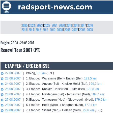
2025
|
2024
|
2023
|
2022
|
2021
|
2020
|
2019
|
2018
|
2017
|
2016
2015
|
2014
|
2013
|
2012
|
2010
|
2009
|
2008
|
2007
|
2006
|
2005
Belgien, 22.08. - 29.08.2007
Renewi Tour 2007 (PT)
ETAPPEN / ERGEBNISSE
22.08.2007
| Prolog,
5,1 km
(EZF)
23.08.2007
| 1. Etappe: Waremme (Bel) - Eupen (Bel),
189,5 km
24.08.2007
| 2. Etappe: Anvers (Bel) - Knokke-Heist (Bel),
199,1 km
25.08.2007
| 3. Etappe: Knokke-Heist (Bel) - Putte (Bel),
170,8 km
26.08.2007
| 4. Etappe: Maldegem (Bel) - Terneuzen (Ned),
182,7 km
27.08.2007
| 5. Etappe: Terneuzen (Ned) - Nieuwegein (Ned),
179,9 km
28.08.2007
| 6. Etappe: Beek (Ned) - Landgraaf (Ned),
177,4 km
29.08.2007
| 7. Etappe: Sittard (Ned) - Geleen (Ned) ,
29,6 km
(EZF)