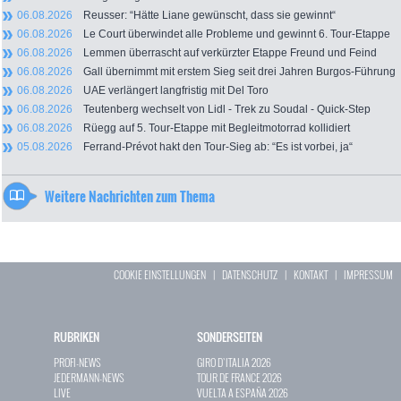
06.08.2026
Reusser: “Hätte Liane gewünscht, dass sie gewinnt“
06.08.2026
Le Court überwindet alle Probleme und gewinnt 6. Tour-Etappe
06.08.2026
Lemmen überrascht auf verkürzter Etappe Freund und Feind
06.08.2026
Gall übernimmt mit erstem Sieg seit drei Jahren Burgos-Führung
06.08.2026
UAE verlängert langfristig mit Del Toro
06.08.2026
Teutenberg wechselt von Lidl - Trek zu Soudal - Quick-Step
06.08.2026
Rüegg auf 5. Tour-Etappe mit Begleitmotorrad kollidiert
05.08.2026
Ferrand-Prévot hakt den Tour-Sieg ab: “Es ist vorbei, ja“
Weitere Nachrichten zum Thema
COOKIE EINSTELLUNGEN
|
DATENSCHUTZ
|
KONTAKT
|
IMPRESSUM
RUBRIKEN
SONDERSEITEN
PROFI-NEWS
GIRO D`ITALIA 2026
JEDERMANN-NEWS
TOUR DE FRANCE 2026
LIVE
VUELTA A ESPAÑA 2026