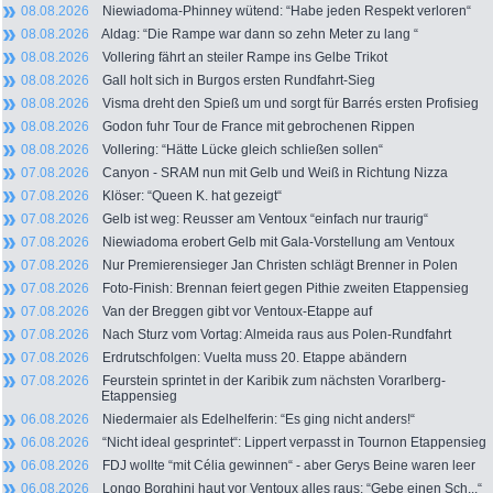
08.08.2026
Niewiadoma-Phinney wütend: “Habe jeden Respekt verloren“
08.08.2026
Aldag: “Die Rampe war dann so zehn Meter zu lang “
08.08.2026
Vollering fährt an steiler Rampe ins Gelbe Trikot
08.08.2026
Gall holt sich in Burgos ersten Rundfahrt-Sieg
08.08.2026
Visma dreht den Spieß um und sorgt für Barrés ersten Profisieg
08.08.2026
Godon fuhr Tour de France mit gebrochenen Rippen
08.08.2026
Vollering: “Hätte Lücke gleich schließen sollen“
07.08.2026
Canyon - SRAM nun mit Gelb und Weiß in Richtung Nizza
07.08.2026
Klöser: “Queen K. hat gezeigt“
07.08.2026
Gelb ist weg: Reusser am Ventoux “einfach nur traurig“
07.08.2026
Niewiadoma erobert Gelb mit Gala-Vorstellung am Ventoux
07.08.2026
Nur Premierensieger Jan Christen schlägt Brenner in Polen
07.08.2026
Foto-Finish: Brennan feiert gegen Pithie zweiten Etappensieg
07.08.2026
Van der Breggen gibt vor Ventoux-Etappe auf
07.08.2026
Nach Sturz vom Vortag: Almeida raus aus Polen-Rundfahrt
07.08.2026
Erdrutschfolgen: Vuelta muss 20. Etappe abändern
07.08.2026
Feurstein sprintet in der Karibik zum nächsten Vorarlberg-
Etappensieg
06.08.2026
Niedermaier als Edelhelferin: “Es ging nicht anders!“
06.08.2026
“Nicht ideal gesprintet“: Lippert verpasst in Tournon Etappensieg
06.08.2026
FDJ wollte “mit Célia gewinnen“ - aber Gerys Beine waren leer
06.08.2026
Longo Borghini haut vor Ventoux alles raus: “Gebe einen Sch...“