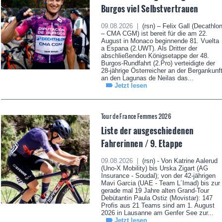
Burgos viel Selbstvertrauen
09.08.2026 |
(rsn) – Felix Gall (Decathlo
– CMA CGM) ist bereit für die am 22.
August in Monaco beginnende 81. Vuelta
a Espana (2.UWT). Als Dritter der
abschließenden Königsetappe der 48.
Burgos-Rundfahrt (2.Pro) verteidigte der
28-jährige Österreicher an der Bergankunf
an den Lagunas de Neilas das...
Jetzt lesen
Tour de France Femmes 2026
Liste der ausgeschiedenen
Fahrerinnen / 9. Etappe
09.08.2026 |
(rsn) - Von Katrine Aalerud
(Uno-X Mobility) bis Urska Zigart (AG
Insurance - Soudal); von der 42-jährigen
Mavi Garcia (UAE - Team L´Imad) bis zur
gerade mal 19 Jahre alten Grand-Tour
Debütantin Paula Ostiz (Movistar): 147
Profis aus 21 Teams sind am 1. August
2026 in Lausanne am Genfer See zur...
Jetzt lesen