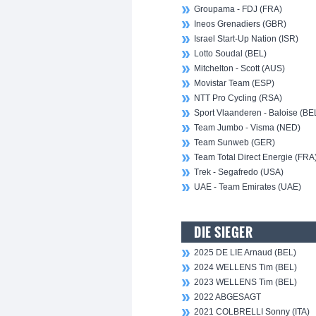
Groupama - FDJ (FRA)
Ineos Grenadiers (GBR)
Israel Start-Up Nation (ISR)
Lotto Soudal (BEL)
Mitchelton - Scott (AUS)
Movistar Team (ESP)
NTT Pro Cycling (RSA)
Sport Vlaanderen - Baloise (BE
Team Jumbo - Visma (NED)
Team Sunweb (GER)
Team Total Direct Energie (FRA
Trek - Segafredo (USA)
UAE - Team Emirates (UAE)
DIE SIEGER
2025 DE LIE Arnaud (BEL)
2024 WELLENS Tim (BEL)
2023 WELLENS Tim (BEL)
2022 ABGESAGT
2021 COLBRELLI Sonny (ITA)