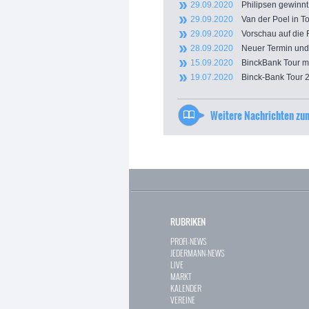
29.09.2020
Philipsen gewinnt A
29.09.2020
Van der Poel in Top
29.09.2020
Vorschau auf die R
28.09.2020
Neuer Termin und zw
15.09.2020
BinckBank Tour mit
19.07.2020
Binck-Bank Tour 2
Weitere Nachrichten z
RUBRIKEN
PROFI-NEWS
JEDERMANN-NEWS
LIVE
MARKT
KALENDER
VEREINE