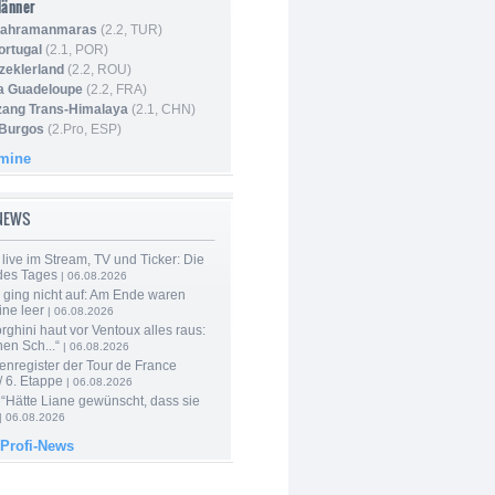
Männer
 Kahramanmaras
(2.2, TUR)
ortugal
(2.1, POR)
Szeklerland
(2.2, ROU)
la Guadeloupe
(2.2, FRA)
zang Trans-Himalaya
(2.1, CHN)
 Burgos
(2.Pro, ESP)
rmine
-NEWS
live im Stream, TV und Ticker: Die
des Tages
| 06.08.2026
 ging nicht auf: Am Ende waren
ine leer
| 06.08.2026
ghini haut vor Ventoux alles raus:
en Sch...“
| 06.08.2026
enregister der Tour de France
 6. Etappe
| 06.08.2026
“Hätte Liane gewünscht, dass sie
| 06.08.2026
 Profi-News