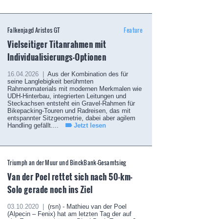
Falkenjagd Aristos GT
Feature
Vielseitiger Titanrahmen mit
Individualisierungs-Optionen
16.04.2026 |
Aus der Kombination des für
seine Langlebigkeit berühmten
Rahmenmaterials mit modernen Merkmalen wie
UDH-Hinterbau, integrierten Leitungen und
Steckachsen entsteht ein Gravel-Rahmen für
Bikepacking-Touren und Radreisen, das mit
entspannter Sitzgeometrie, dabei aber agilem
Handling gefällt....
Jetzt lesen
Triumph an der Muur und BinckBank-Gesamtsieg
Van der Poel rettet sich nach 50-km-
Solo gerade noch ins Ziel
03.10.2020 |
(rsn) - Mathieu van der Poel
(Alpecin – Fenix) hat am letzten Tag der auf