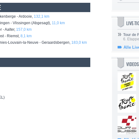
E
enberge - Ardooie,
132,1 km
LIVE-T
ngen - Vlissingen (Abgesagt),
11,0 km
 - Aalter,
157,0 km
Tour de
t - Riemst,
8,1 km
6. Etapp
nies-Louvain-la-Neuve - Geraardsbergen,
183,0 km
Alle Liv
VIDEOS
EL)