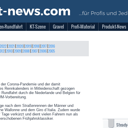
en-Rundfahrt
KT-Szene
Gravel
Profi-Material
Produkt-News
2022
|
2021
|
2020
|
2019
|
2018
|
2017
|
2016
012
|
2010
|
2009
|
2008
|
2007
|
2006
|
2005
n der Corona-Pandemie und der damit
es Rennkalenders in Mitleidenschaft gezogen
e Rundfahrt durch die Niederlande und Belgien für
 WM-Vorbereitung.
age nach dem Straßenrennen der Männer und
he Wallonne und dem Giro d`Italia. Zudem wurde
f Tage verkürzt und dient vielen Fahrern nun als
verschobenen Frühjahrsklassiker.
Steady