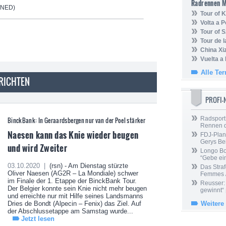
Radrennen 
(NED)
Tour of
Volta a P
Tour of 
Tour de 
China Xi
Vuelta a
Alle Te
RICHTEN
PROFI
Radsport 
BinckBank: In Geraardsbergen nur van der Poel stärker
Rennen 
Naesen kann das Knie wieder beugen
FDJ-Plan
Gerys Be
und wird Zweiter
Longo Bor
“Gebe ein
03.10.2020 |
(rsn) - Am Dienstag stürzte
Das Straf
Oliver Naesen (AG2R – La Mondiale) schwer
Femmes /
im Finale der 1. Etappe der BinckBank Tour.
Reusser: 
Der Belgier konnte sein Knie nicht mehr beugen
gewinnt“
und erreichte nur mit Hilfe seines Landsmanns
Dries de Bondt (Alpecin – Fenix) das Ziel. Auf
Weitere
der Abschlussetappe am Samstag wurde...
Jetzt lesen