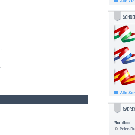
Alle Vi
SONDE
L)
)
Alle So
RADRE
WorldTour
Polen-Ru