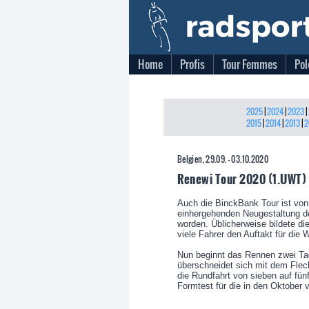
Home
Profis
Tour Femmes
Pol
2025
|
2024
|
2023
|
2015
|
2014
|
2013
|
2
Belgien, 29.09. - 03.10.2020
Renewi Tour 2020 (1.UWT)
Auch die BinckBank Tour ist vo
einhergehenden Neugestaltung d
worden. Üblicherweise bildete di
viele Fahrer den Auftakt für die
Nun beginnt das Rennen zwei T
überschneidet sich mit dem Flec
die Rundfahrt von sieben auf fün
Formtest für die in den Oktober 