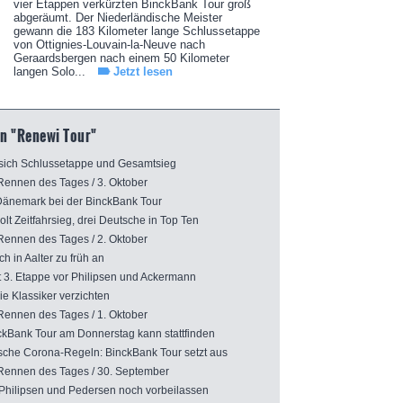
vier Etappen verkürzten BinckBank Tour groß
abgeräumt. Der Niederländische Meister
gewann die 183 Kilometer lange Schlussetappe
von Ottignies-Louvain-la-Neuve nach
Geraardsbergen nach einem 50 Kilometer
langen Solo...
Jetzt lesen
n "Renewi Tour"
sich Schlussetappe und Gesamtsieg
ennen des Tages / 3. Oktober
Dänemark bei der BinckBank Tour
 Zeitfahrsieg, drei Deutsche in Top Ten
ennen des Tages / 2. Oktober
h in Aalter zu früh an
. Etappe vor Philipsen und Ackermann
e Klassiker verzichten
ennen des Tages / 1. Oktober
kBank Tour am Donnerstag kann stattfinden
he Corona-Regeln: BinckBank Tour setzt aus
ennen des Tages / 30. September
ilipsen und Pedersen noch vorbeilassen