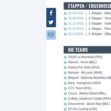
ETAPPEN / ERGEBNISS
Facebook
29.09.2020
| 1. Etappe: Blank
30.09.2020
| 2. Etappe: Vlissi
Twitter
01.10.2020
| 3. Etappe: Aalter
02.10.2020
| 4. Etappe: Riems
03.10.2020
| 5. Etappe: Ottig
Newsletter:
DIE TEAMS
AG2R La Mondiale (FRA)
Alpecin - Fenix (BEL)
Astana Pro Team (KAZ)
Bahrain - McLaren (BHR)
Bingoal - Wallonie Bruxelles (B
Bora - hansgrohe (GER)
CCC Team (POL)
Circus - Wanty Gobert (BEL)
Cofidis, Solutions Crédits (FRA)
Deceuninck - Quick-Step (BEL)
EF Pro Cycling (USA)