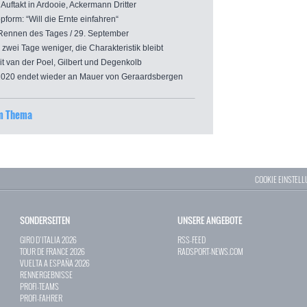
uftakt in Ardooie, Ackermann Dritter
form: “Will die Ernte einfahren“
ennen des Tages / 29. September
ei Tage weniger, die Charakteristik bleibt
 van der Poel, Gilbert und Degenkolb
020 endet wieder an Mauer von Geraardsbergen
um Thema
COOKIE EINSTEL
SONDERSEITEN
UNSERE ANGEBOTE
GIRO D`ITALIA 2026
RSS-FEED
TOUR DE FRANCE 2026
RADSPORT-NEWS.COM
VUELTA A ESPAÑA 2026
RENNERGEBNISSE
PROFI-TEAMS
PROFI-FAHRER