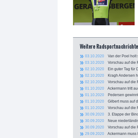
Weitere Radsportnachrichte
03.10.2020
Van der Poel holt 
03.10.2020
Vorschau auf die R
02.10.2020
Ein guter Tag für 
02.10.2020
Kragh Andersen holt
02.10.2020
Vorschau auf die R
01.10.2020
Ackermann tritt auc
01.10.2020
Pedersen gewinnt 3
01.10.2020
Gilbert muss auf di
01.10.2020
Vorschau auf die R
30.09.2020
3. Etappe der Binc
30.09.2020
Neue niederländisc
30.09.2020
Vorschau auf die R
29.09.2020
Ackermann muss Ph