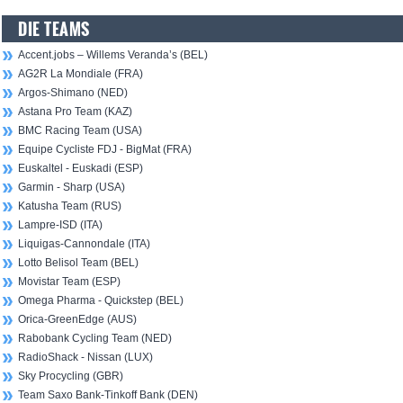
DIE TEAMS
Accent.jobs – Willems Veranda’s (BEL)
AG2R La Mondiale (FRA)
Argos-Shimano (NED)
Astana Pro Team (KAZ)
BMC Racing Team (USA)
Equipe Cycliste FDJ - BigMat (FRA)
Euskaltel - Euskadi (ESP)
Garmin - Sharp (USA)
Katusha Team (RUS)
Lampre-ISD (ITA)
Liquigas-Cannondale (ITA)
Lotto Belisol Team (BEL)
Movistar Team (ESP)
Omega Pharma - Quickstep (BEL)
Orica-GreenEdge (AUS)
Rabobank Cycling Team (NED)
RadioShack - Nissan (LUX)
Sky Procycling (GBR)
Team Saxo Bank-Tinkoff Bank (DEN)