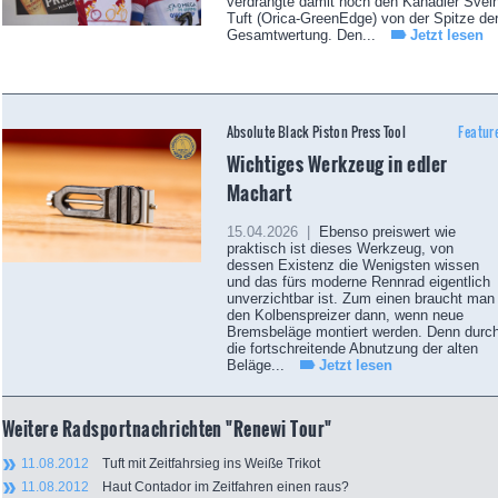
verdrängte damit noch den Kanadier Svei
Tuft (Orica-GreenEdge) von der Spitze de
Gesamtwertung. Den...
Jetzt lesen
Absolute Black Piston Press Tool
Featur
Wichtiges Werkzeug in edler
Machart
15.04.2026 |
Ebenso preiswert wie
praktisch ist dieses Werkzeug, von
dessen Existenz die Wenigsten wissen
und das fürs moderne Rennrad eigentlich
unverzichtbar ist. Zum einen braucht man
den Kolbenspreizer dann, wenn neue
Bremsbeläge montiert werden. Denn durc
die fortschreitende Abnutzung der alten
Beläge...
Jetzt lesen
Weitere Radsportnachrichten "Renewi Tour"
11.08.2012
Tuft mit Zeitfahrsieg ins Weiße Trikot
11.08.2012
Haut Contador im Zeitfahren einen raus?