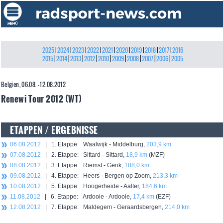
2025
|
2024
|
2023
|
2022
|
2021
|
2020
|
2019
|
2018
|
2017
|
2016
2015
|
2014
|
2013
|
2012
|
2010
|
2009
|
2008
|
2007
|
2006
|
2005
Belgien, 06.08. - 12.08.2012
Renewi Tour 2012 (WT)
ETAPPEN / ERGEBNISSE
06.08.2012
| 1. Etappe: Waalwijk - Middelburg,
203,9 km
07.08.2012
| 2. Etappe: Sittard - Sittard,
18,9 km
(MZF)
08.08.2012
| 3. Etappe: Riemst - Genk,
188,0 km
09.08.2012
| 4. Etappe: Heers - Bergen op Zoom,
213,3 km
10.08.2012
| 5. Etappe: Hoogerheide - Aalter,
184,6 km
11.08.2012
| 6. Etappe: Ardooie - Ardooie,
17,4 km
(EZF)
12.08.2012
| 7. Etappe: Maldegem - Geraardsbergen,
214,0 km