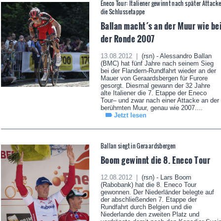
Eneco Tour: Italiener gewinnt nach später Attack
die Schlussetappe
Ballan macht´s an der Muur wie be
der Ronde 2007
13.08.2012 |
(rsn) - Alessandro Ballan
(BMC) hat fünf Jahre nach seinem Sieg
bei der Flandern-Rundfahrt wieder an der
Mauer von Geraardsbergen für Furore
gesorgt. Diesmal gewann der 32 Jahre
alte Italiener die 7. Etappe der Eneco
Tour– und zwar nach einer Attacke an der
berühmten Muur, genau wie 2007....
Jetzt lesen
Ballan siegt in Geraardsbergen
Boom gewinnt die 8. Eneco Tour
12.08.2012 |
(rsn) - Lars Boom
(Rabobank) hat die 8. Eneco Tour
gewonnen. Der Niederländer belegte auf
der abschließenden 7. Etappe der
Rundfahrt durch Belgien und die
Niederlande den zweiten Platz und