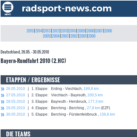
2015
|
2014
|
2013
|
2012
|
2011
|
2010
|
2009
|
2008
|
2007
|
2006
2005
|
2004
|
2003
|
2002
|
2001
|
2000
Deutschland, 26.05. - 30.05.2010
Bayern-Rundfahrt 2010 (2.HC)
ETAPPEN / ERGEBNISSE
26.05.2010
| 1. Etappe: Erding - Viechtach,
189,8 km
27.05.2010
| 2. Etappe: Viechtach - Bayreuth,
200,5 km
28.05.2010
| 3. Etappe: Bayreuth - Hersbruck,
177,3 km
29.05.2010
| 4. Etappe: Berching - Berching ,
27,8 km
(EZF)
30.05.2010
| 5. Etappe: Berching - Fürstenfeldbruck ,
156,6 km
DIE TEAMS