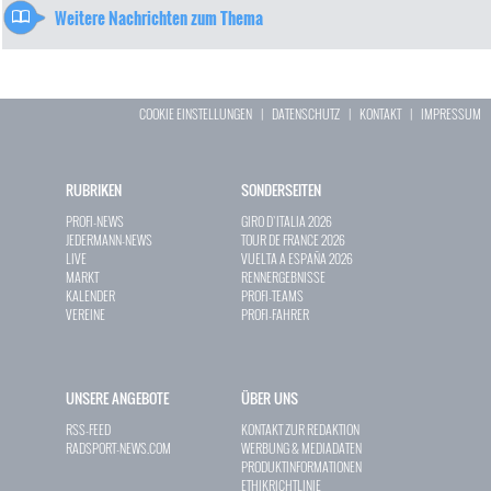
Weitere Nachrichten zum Thema
COOKIE EINSTELLUNGEN
|
DATENSCHUTZ
|
KONTAKT
|
IMPRESSUM
RUBRIKEN
SONDERSEITEN
PROFI-NEWS
GIRO D`ITALIA 2026
JEDERMANN-NEWS
TOUR DE FRANCE 2026
LIVE
VUELTA A ESPAÑA 2026
MARKT
RENNERGEBNISSE
KALENDER
PROFI-TEAMS
VEREINE
PROFI-FAHRER
UNSERE ANGEBOTE
ÜBER UNS
RSS-FEED
KONTAKT ZUR REDAKTION
RADSPORT-NEWS.COM
WERBUNG & MEDIADATEN
PRODUKTINFORMATIONEN
ETHIKRICHTLINIE