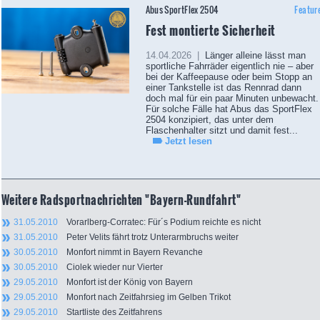
Abus SportFlex 2504
Featur
Fest montierte Sicherheit
14.04.2026 |
Länger alleine lässt man
sportliche Fahrräder eigentlich nie – aber
bei der Kaffeepause oder beim Stopp an
einer Tankstelle ist das Rennrad dann
doch mal für ein paar Minuten unbewacht.
Für solche Fälle hat Abus das SportFlex
2504 konzipiert, das unter dem
Flaschenhalter sitzt und damit fest...
Jetzt lesen
Weitere Radsportnachrichten "Bayern-Rundfahrt"
31.05.2010
Vorarlberg-Corratec: Für´s Podium reichte es nicht
31.05.2010
Peter Velits fährt trotz Unterarmbruchs weiter
30.05.2010
Monfort nimmt in Bayern Revanche
30.05.2010
Ciolek wieder nur Vierter
29.05.2010
Monfort ist der König von Bayern
29.05.2010
Monfort nach Zeitfahrsieg im Gelben Trikot
29.05.2010
Startliste des Zeitfahrens