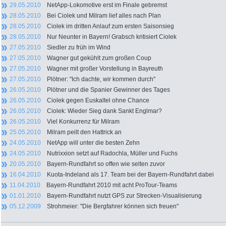
29.05.2010
NetApp-Lokomotive erst im Finale gebremst
28.05.2010
Bei Ciolek und Milram lief alles nach Plan
28.05.2010
Ciolek im dritten Anlauf zum ersten Saisonsieg
28.05.2010
Nur Neunter in Bayern! Grabsch kritisiert Ciolek
27.05.2010
Siedler zu früh im Wind
27.05.2010
Wagner gut gekühlt zum großen Coup
27.05.2010
Wagner mit großer Vorstellung in Bayreuth
27.05.2010
Plötner: "Ich dachte, wir kommen durch"
26.05.2010
Plötner und die Spanier Gewinner des Tages
26.05.2010
Ciolek gegen Euskaltel ohne Chance
26.05.2010
Ciolek: Wieder Sieg dank Sankt Englmar?
26.05.2010
Viel Konkurrenz für Milram
25.05.2010
Milram peilt den Hattrick an
24.05.2010
NetApp will unter die besten Zehn
24.05.2010
Nutrixxion setzt auf Radochla, Müller und Fuchs
20.05.2010
Bayern-Rundfahrt so offen wie selten zuvor
16.04.2010
Kuota-Indeland als 17. Team bei der Bayern-Rundfahrt dabei
11.04.2010
Bayern-Rundfahrt 2010 mit acht ProTour-Teams
01.01.2010
Bayern-Rundfahrt nutzt GPS zur Strecken-Visualisierung
05.12.2009
Strohmeier: "Die Bergfahrer können sich freuen"