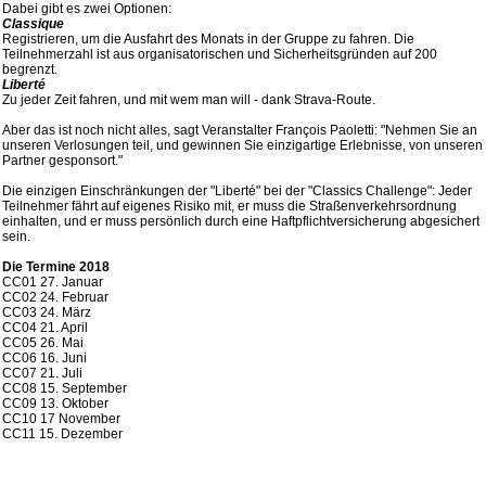
Dabei gibt es zwei Optionen:
Classique
Registrieren, um die Ausfahrt des Monats in der Gruppe zu fahren. Die
Teilnehmerzahl ist aus organisatorischen und Sicherheitsgründen auf 200
begrenzt.
Liberté
Zu jeder Zeit fahren, und mit wem man will - dank Strava-Route.
Aber das ist noch nicht alles, sagt Veranstalter François Paoletti: "Nehmen Sie an
unseren Verlosungen teil, und gewinnen Sie einzigartige Erlebnisse, von unseren
Partner gesponsort."
Die einzigen Einschränkungen der "Liberté" bei der "Classics Challenge": Jeder
Teilnehmer fährt auf eigenes Risiko mit, er muss die Straßenverkehrsordnung
einhalten, und er muss persönlich durch eine Haftpflichtversicherung abgesichert
sein.
Die Termine 2018
CC01 27. Januar
CC02 24. Februar
CC03 24. März
CC04 21. April
CC05 26. Mai
CC06 16. Juni
CC07 21. Juli
CC08 15. September
CC09 13. Oktober
CC10 17 November
CC11 15. Dezember