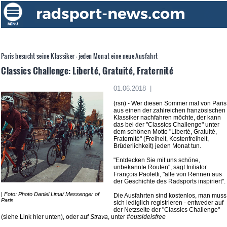
Paris besucht seine Klassiker - jeden Monat eine neue Ausfahrt
Classics Challenge: Liberté, Gratuité, Fraternité
01.06.2018 |
(rsn) - Wer diesen Sommer mal von Paris
aus einen der zahlreichen französischen
Klassiker nachfahren möchte, der kann
das bei der "Classics Challenge" unter
dem schönen Motto "Liberté, Gratuité,
Fraternité" (Freiheit, Kostenfreiheit,
Brüderlichkeit) jeden Monat tun.
"Entdecken Sie mit uns schöne,
unbekannte Routen", sagt Initiator
François Paoletti, "alle von Rennen aus
der Geschichte des Radsports inspiriert".
| Foto: Photo Daniel Lima/ Messenger of
Die Ausfahrten sind kostenlos, man muss
Paris
sich lediglich registrieren - entweder auf
der Netzseite der "Classics Challenge"
(siehe Link hier unten), oder auf
Strava
, unter
#outsideisfree