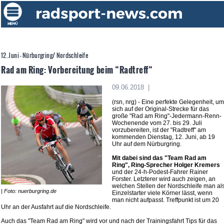
12. Juni - Nürburgring/ Nordschleife
Rad am Ring: Vorbereitung beim “Radtreff“
09.06.2018 |
(rsn, nrg) - Eine perfekte Gelegenheit, um
sich auf der Original-Strecke für das
große "Rad am Ring"-Jedermann-Renn-
Wochenende vom 27. bis 29. Juli
vorzubereiten, ist der "Radtreff" am
kommenden Dienstag, 12. Juni, ab 19
Uhr auf dem Nürburgring.
Mit dabei sind das "Team Rad am
Ring", Ring-Sprecher Holger Kremers
und der 24-h-Podest-Fahrer Rainer
Forster. Letzterer wird auch zeigen, an
welchen Stellen der Nordschleife man al
| Foto: nuerburgring.de
Einzelstarter viele Körner lässt, wenn
man nicht aufpasst. Treffpunkt ist um 20
Uhr an der Ausfahrt auf die Nordschleife.
Auch das "Team Rad am Ring" wird vor und nach der Trainingsfahrt Tips für das