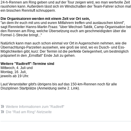
24-h-Rennen am Ring geben und auf der Tour zeigen wird, wo man wertvolle Zeit
rausholen kann. Außerdem lässt sich im Windschatten der Team-Fahrer schon mal
ein bisschen Rennluft schnuppern.
Die Organisatoren werden mit einem Zelt vor Ort sein,
"an dem ihr euch mit uns und euren Mitfahrern treffen und austauschen könnt",
sagt Rennleiter Hanns-Martin Fraas: "über Wechsel-Taktik, Camp-Organisation be
den Rennen am Ring, welche Übersetzung euch am geschmeidigsten über die
Formel-1-Strecke bringt..."
Natürlich kann man auch schon einmal vor Ort in Augenschein nehmen, wie die
Übernachtungs-Parzellen aussehen, wie groß sie sind, wo es Dusch- und Ess-
Möglichkeiten gibt, kurz: Der Termin ist die perfekte Gelegenheit, um bestmöglich
präpariert in den „Ernstfall“ Ende Juli zu gehen.
Weitere "Radtreff"-Termine sind
Mittwoch, 4. Juli und
Montag, 16. Juli,
jeweils ab 19 Uhr.
Laut Veranstalter gibt's übrigens bis auf das 150-km-Rennen noch für alle
Disziplinen Startplätze (Anmeldung siehe 2. Link).
Weitere Informationen zum “Radtreff“
Die “Rad am Ring“-Netzseite