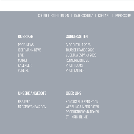
COOKIE EINSTELLUNGEN
|
DATENSCHUTZ
|
KONTAKT
|
IMPRESSUM
RUBRIKEN
SONDERSEITEN
PROFI-NEWS
GIRO D`ITALIA 2026
JEDERMANN-NEWS
TOUR DE FRANCE 2026
LIVE
VUELTA A ESPAÑA 2026
MARKT
RENNERGEBNISSE
KALENDER
PROFI-TEAMS
VEREINE
PROFI-FAHRER
UNSERE ANGEBOTE
ÜBER UNS
RSS-FEED
KONTAKT ZUR REDAKTION
RADSPORT-NEWS.COM
WERBUNG & MEDIADATEN
PRODUKTINFORMATIONEN
ETHIKRICHTLINIE