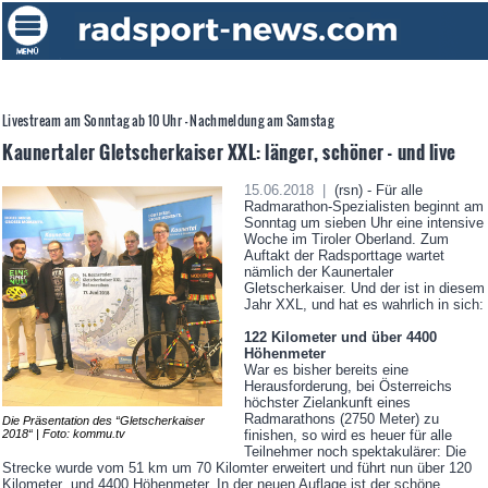
Livestream am Sonntag ab 10 Uhr - Nachmeldung am Samstag
Kaunertaler Gletscherkaiser XXL: länger, schöner - und live
15.06.2018 |
(rsn) - Für alle
Radmarathon-Spezialisten beginnt am
Sonntag um sieben Uhr eine intensive
Woche im Tiroler Oberland. Zum
Auftakt der Radsporttage wartet
nämlich der Kaunertaler
Gletscherkaiser. Und der ist in diesem
Jahr XXL, und hat es wahrlich in sich:
122 Kilometer und über 4400
Höhenmeter
War es bisher bereits eine
Herausforderung, bei Österreichs
höchster Zielankunft eines
Radmarathons (2750 Meter) zu
Die Präsentation des “Gletscherkaiser
2018“ | Foto: kommu.tv
finishen, so wird es heuer für alle
Teilnehmer noch spektakulärer: Die
Strecke wurde vom 51 km um 70 Kilomter erweitert und führt nun über 120
Kilometer und 4400 Höhenmeter. In der neuen Auflage ist der schöne