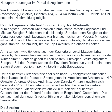
Naturpark Kaunergrat im Pitztal dazugekommen.
Wer kurzentschlossen noch dabei sein möchte: Am Samstag ist vor Ort im
Raceoffice
(Quellalpin, Feichten 134, 6524 Kaunertal) von 15 Uhr bis 18 Uhr
noch eine Nachmeldung möglich.
Patrick Hagenaars, Michael Spögler, Andy Traxl-Pintarelli
Zum engsten Favoriten-Kreis zählen einmal mehr Patrick Hagenaars und
Michael Spögler. Beide kennen die bisherige Strecke, denn Spögler ist der
Vorjahressieger, und Hagenaars war hier auch schon am Podest. Mit dabei
ist natürlich auch Mehrfach-Sieger Andy Traxl-Pintarelli, der allerdings einen
ganz starken Tag braucht, um die Top-Favoriten in Schach zu halten.
Am Start sein wird übrigens auch der Kaunertaler Lokal-Matador Urban
Lentsch, der dieses Rennen wohl auch schon als Grundlagen-Training für de
Winter nimmt: Lentsch gehört zu den besten "Euroloped"-Volkslangläufern
Europas. Bei den Damen werden die Favoriten-Rollen nun verteilt sein, denn
Serien-Siegerin Daniela Traxl-Pintarelli macht Babypause.
Der Kaunertaler Gletscherkaiser hat sich nach 15 erfolgreichen Ausgaben
einen Namen in der Radsport-Szene gemacht. Ambitionierte Athleten wie H.P
Obwaller, Andreas Ortner, Andi Traxl oder Daniela Pintarelli quälten sich
bereits die 2150 Höhenmeter vom Tal in Feichten bis zum Kaunertaler
Gletscher hoch. Mit der Ankunft auf 2750 m hält der Kaunertaler
Gletscherkaiser den Rekord für die höchste Bergankunft Österreichs. Das
soll auch auf der neuen Streckenführung erhalten bleiben, versichern die
Veranstalter.
Die Strecke:
Der Start bleibt in Feichten und wird nach einer neutralisierten Fahrt in Kauns