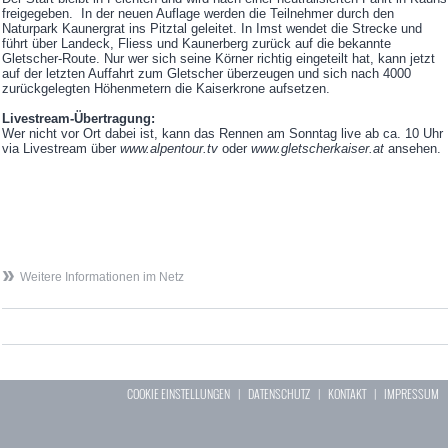
freigegeben. In der neuen Auflage werden die Teilnehmer durch den
Naturpark Kaunergrat ins Pitztal geleitet. In Imst wendet die Strecke und
führt über Landeck, Fliess und Kaunerberg zurück auf die bekannte
Gletscher-Route. Nur wer sich seine Körner richtig eingeteilt hat, kann jetzt
auf der letzten Auffahrt zum Gletscher überzeugen und sich nach 4000
zurückgelegten Höhenmetern die Kaiserkrone aufsetzen.
Livestream-Übertragung:
Wer nicht vor Ort dabei ist, kann das Rennen am Sonntag live ab ca. 10 Uhr
via Livestream über
www.alpentour.tv
oder
www.gletscherkaiser.at
ansehen.
Weitere Informationen im Netz
COOKIE EINSTELLUNGEN
|
DATENSCHUTZ
|
KONTAKT
|
IMPRESSUM