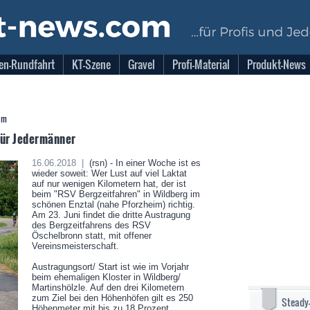
en-Rundfahrt
KT-Szene
Gravel
Profi-Material
Produkt-News
 hm
für Jedermänner
16.06.2018 |
(rsn) - In einer Woche ist es
wieder soweit: Wer Lust auf viel Laktat
auf nur wenigen Kilometern hat, der ist
beim "RSV Bergzeitfahren" in Wildberg im
schönen Enztal (nahe Pforzheim) richtig.
Am 23. Juni findet die dritte Austragung
des Bergzeitfahrens des RSV
Öschelbronn statt, mit offener
Vereinsmeisterschaft.
Austragungsort/ Start ist wie im Vorjahr
beim ehemaligen Kloster in Wildberg/
Martinshölzle. Auf den drei Kilometern
zum Ziel bei den Höhenhöfen gilt es 250
Steady
Höhenmeter mit bis zu 18 Prozent