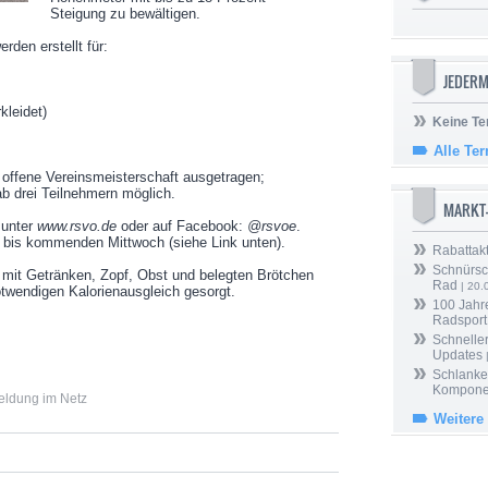
Steigung zu bewältigen.
rden erstellt für:
JEDERM
kleidet)
Keine Te
Alle Te
 offene Vereinsmeisterschaft ausgetragen;
b drei Teilnehmern möglich.
MARKT
 unter
www.rsvo.de
oder auf Facebook:
@rsvoe
.
 bis kommenden Mittwoch (siehe Link unten).
Rabattak
Schnürsc
r mit Getränken, Zopf, Obst und belegten Brötchen
Rad
| 20.
otwendigen Kalorienausgleich gesorgt.
100 Jahr
Radsport
Schneller
Updates
Schlanker
Kompone
eldung im Netz
Weitere