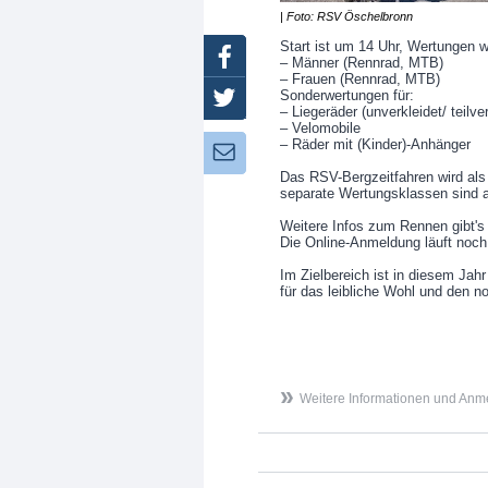
| Foto: RSV Öschelbronn
Start ist um 14 Uhr, Wertungen we
Facebook
– Männer (Rennrad, MTB)
– Frauen (Rennrad, MTB)
Sonderwertungen für:
Twitter
– Liegeräder (unverkleidet/ teilver
– Velomobile
– Räder mit (Kinder)-Anhänger
Newsletter:
Das RSV-Bergzeitfahren wird als
separate Wertungsklassen sind a
Weitere Infos zum Rennen gibt's
Die Online-Anmeldung läuft noch
Im Zielbereich ist in diesem Jah
für das leibliche Wohl und den n
Weitere Informationen und Anm