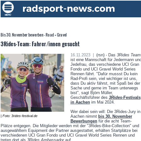
Bis 30. November bewerben - Road + Gravel
3Rides-Team: Fahrer/innen gesucht
16.11.2023 |
(rsn) - Das
3Rides Team
ist eine Mannschaft für Jedermann un
Jedefrau, das verschiedene UCI Gran
Fondo und UCI Gravel World Series
Rennen fährt. "Dafür mussst Du kein
Rad-Profi sein, viel wichtiger ist uns,
dass Du aktiv fährst, mit Spaß bei der
Sache und gerne im Team unterwegs
bist", sagt Björn Müller,
Geschäftsführer des
3Rides
-Festivals
in Aachen
im Mai 2024.
Wer dabei sein will: Die 3Rides-Jury in
| Foto: 3rides-festival.de
Aachen nimmt
bis 30. November
Bewerbungen
für die acht Team-
Plätze entgegen. Die Mitglieder werden mit der "3Rides-Bike-Collection" und
ausgewähltem Equipment der Partner ausgestattet, erhälten Startplätze bei
verschiedenen UCI Gran Fondo und UCI Gravel World Series Rennen und
treten dort als
3Rides Ambassador
auf.