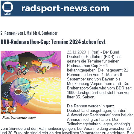
21 Rennen - von 1. Mai bis 8. September
BDR-Radmarathon-Cup: Termine 2024 stehen fest
22.11.2023 |
(rsn) - Der Bund
Deutscher Radfahrer (BDR) hat
gestern die Termine für seinen
Radmarathon-Cup 2024
bekanntgegeben: Die insgesamt 21
Rennen finden vom 1. Mai bis 8.
September und von Bayern bis
Mecklenburg-Vorpommern statt. Die
Breitensport-Serie wird vom BDR seit
1990 durchgeführt und steht nun vor
ihrer 35. Saison.
Die Rennen werden in ganz
Deutschland ausgetragen, um den
Aufwand der Radsportler/innen bei der
| Foto: ben-scruton.com
Anreise niedrig zu halten. Die
Teilnahmegebühren liegen, abhängig
vom Service und den Rahmenbedingungen, bei Voranmeldung zwischen 20
und 30 Euro; sie sind direkt an den jeweiligen Veranstalter zu entrichten. Ein