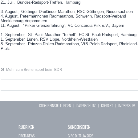
21. Juli, Bundes-Radsport-Treffen, Hamburg
3. August, Göttinger Dreiländer-Marathon, RSC Göttingen, Niedersachsen
4. August, Petermännchen Radmarathon, Schwerin, Radsport-Verband
Mecklenburg-Vorpommern
11. August, "Pirker Grenzerfahrung", VC Concordia Pirk e.V., Bayern
1. September, St. Pauli-Marathon "to hell", FC St. Pauli Radsport, Hamburg
1. September, Lünen, RSV Lippe, Nordrhein-Westfalen
8. September, Prinzen-Rollen-Radmarathon, VfB Polch Radsport, Rheinland-
Pfalz
Mehr zum Breitensport beim BDR
COOKIE EINSTELLUNGEN
|
DATENSCHUTZ
|
KONTAKT
|
IMPRESSUM
RUBRIKEN
SONDERSEITEN
PROFI-NEWS
GIRO D`ITALIA 2026