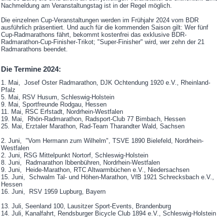
Nachmeldung am Veranstaltungstag ist in der Regel möglich.
Die einzelnen Cup-Veranstaltungen werden im Frühjahr 2024 vom BDR
ausführlich präsentiert. Und auch für die kommenden Saison gilt: Wer fünf
Cup-Radmarathons fährt, bekommt kostenfrei das exklusive BDR-
Radmarathon-Cup-Finisher-Trikot; "Super-Finisher" wird, wer zehn der 21
Radmarathons beendet.
Die Termine 2024:
1. Mai, Josef Oster Radmarathon, DJK Ochtendung 1920 e.V., Rheinland-
Pfalz
5. Mai, RSV Husum, Schleswig-Holstein
9. Mai, Sportfreunde Rodgau, Hessen
11. Mai, RSC Erfstadt, Nordrhein-Westfalen
19. Mai, Rhön-Radmarathon, Radsport-Club 77 Bimbach, Hessen
25. Mai, Erztaler Marathon, Rad-Team Tharandter Wald, Sachsen
2. Juni, "Vom Hermann zum Wilhelm", TSVE 1890 Bielefeld, Nordrhein-
Westfalen
2. Juni, RSG Mittelpunkt Nortorf, Schleswig-Holstein
8. Juni, Radmarathon Ibbenbühren, Nordrhein-Westfalen
9. Juni, Heide-Marathon, RTC Altwarmbüchen e.V., Niedersachsen
15. Juni, Schwalm Tal- und Höhen-Marathon, VfB 1921 Schrecksbach e.V.,
Hessen
16. Juni, RSV 1959 Lupburg, Bayern
13. Juli, Seenland 100, Lausitzer Sport-Events, Brandenburg
14. Juli, Kanalfahrt, Rendsburger Bicycle Club 1894 e.V., Schleswig-Holstein