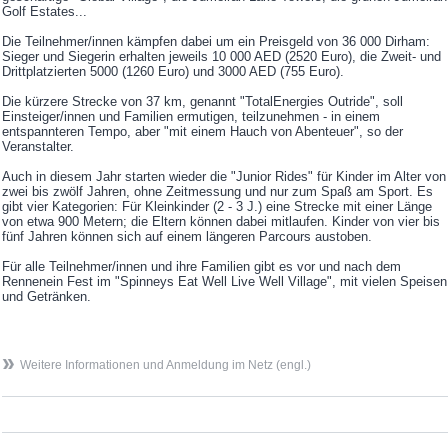
Golf Estates...
Die Teilnehmer/innen kämpfen dabei um ein Preisgeld von 36 000 Dirham:
Sieger und Siegerin erhalten jeweils 10 000 AED (2520 Euro), die Zweit- und
Drittplatzierten 5000 (1260 Euro) und 3000 AED (755 Euro).
Die kürzere Strecke von 37 km, genannt "TotalEnergies Outride", soll
Einsteiger/innen und Familien ermutigen, teilzunehmen - in einem
entspannteren Tempo, aber "mit einem Hauch von Abenteuer", so der
Veranstalter.
Auch in diesem Jahr starten wieder die "Junior Rides" für Kinder im Alter von
zwei bis zwölf Jahren, ohne Zeitmessung und nur zum Spaß am Sport. Es
gibt vier Kategorien: Für Kleinkinder (2 - 3 J.) eine Strecke mit einer Länge
von etwa 900 Metern; die Eltern können dabei mitlaufen. Kinder von vier bis
fünf Jahren können sich auf einem längeren Parcours austoben.
Für alle Teilnehmer/innen und ihre Familien gibt es vor und nach dem
Rennenein Fest im "Spinneys Eat Well Live Well Village", mit vielen Speisen
und Getränken.
Weitere Informationen und Anmeldung im Netz (engl.)