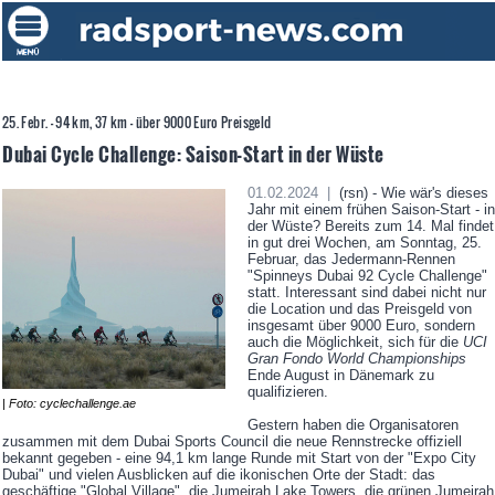
25. Febr. - 94 km, 37 km - über 9000 Euro Preisgeld
Dubai Cycle Challenge: Saison-Start in der Wüste
01.02.2024 |
(rsn) - Wie wär's dieses
Jahr mit einem frühen Saison-Start - in
der Wüste? Bereits zum 14. Mal findet
in gut drei Wochen, am Sonntag, 25.
Februar, das Jedermann-Rennen
"Spinneys Dubai 92 Cycle Challenge"
statt. Interessant sind dabei nicht nur
die Location und das Preisgeld von
insgesamt über 9000 Euro, sondern
auch die Möglichkeit, sich für die
UCI
Gran Fondo World Championships
Ende August in Dänemark zu
qualifizieren.
| Foto: cyclechallenge.ae
Gestern haben die Organisatoren
zusammen mit dem Dubai Sports Council die neue Rennstrecke offiziell
bekannt gegeben - eine 94,1 km lange Runde mit Start von der "Expo City
Dubai" und vielen Ausblicken auf die ikonischen Orte der Stadt: das
geschäftige "Global Village", die Jumeirah Lake Towers, die grünen Jumeirah