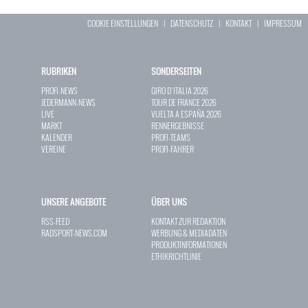
COOKIE EINSTELLUNGEN
|
DATENSCHUTZ
|
KONTAKT
|
IMPRESSUM
RUBRIKEN
SONDERSEITEN
PROFI-NEWS
GIRO D`ITALIA 2026
JEDERMANN-NEWS
TOUR DE FRANCE 2026
LIVE
VUELTA A ESPAÑA 2026
MARKT
RENNERGEBNISSE
KALENDER
PROFI-TEAMS
VEREINE
PROFI-FAHRER
UNSERE ANGEBOTE
ÜBER UNS
RSS-FEED
KONTAKT ZUR REDAKTION
RADSPORT-NEWS.COM
WERBUNG & MEDIADATEN
PRODUKTINFORMATIONEN
ETHIKRICHTLINIE