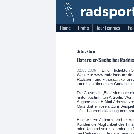
Home
Profis
Tour Femmes
Pol
Osteraktion
Ostereier-Suche bei Raddi
02.03.2005 |
Einem beliebten Os
Webseite
www.raddiscount.de
.
Radsport- und Fitnessartikel ein
kann sich über einen Gutschein 
Die Gutschein-„Eier“ sind über d
hinter bestimmten Artikeln. Wer 
Angabe einer E-Mail-Adresse vo
März dort einlösen. Zum Beispiel
Tür – Fahrradbekleidung oder pr
Eine weitere Aktion startet im Ap
Kunden die Möglichkeit des Fina
oder Rennrad sein soll, oder ein 
bei Raddiscount.de ganz besond