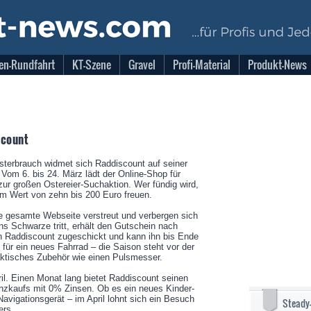
en-Rundfahrt
KT-Szene
Gravel
Profi-Material
Produkt-News
scount
terbrauch widmet sich Raddiscount auf seiner
 Vom 6. bis 24. März lädt der Online-Shop für
 zur großen Ostereier-Suchaktion. Wer fündig wird,
im Wert von zehn bis 200 Euro freuen.
ie gesamte Webseite verstreut und verbergen sich
ins Schwarze tritt, erhält den Gutschein nach
n Raddiscount zugeschickt und kann ihn bis Ende
 für ein neues Fahrrad – die Saison steht vor der
aktisches Zubehör wie einen Pulsmesser.
ril. Einen Monat lang bietet Raddiscount seinen
nzkaufs mit 0% Zinsen. Ob es ein neues Kinder-
Navigationsgerät – im April lohnt sich ein Besuch
Steady
ers.