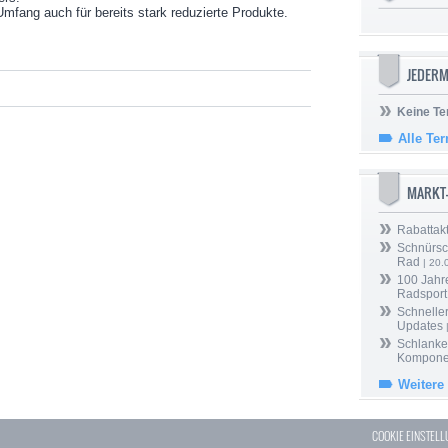
Umfang auch für bereits stark reduzierte Produkte.
JEDERM
Keine Te
Alle Te
MARKT
Rabattak
Schnürsc
Rad
| 20.
100 Jahr
Radsport
Schneller
Updates
Schlanker
Kompone
Weitere
COOKIE EINSTEL