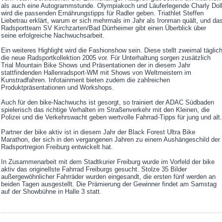
als auch eine Autogrammstunde. Olympiakoch und Läuferlegende Charly Dol
wird die passenden Ernährungstipps für Radler geben. Triathlet Steffen
Liebetrau erklärt, warum er sich mehrmals im Jahr als Ironman quält, und da
Radsportteam SV Kirchzarten/Bad Dürrheimer gibt einen Überblick über
seine erfolgreiche Nachwuchsarbeit.
Ein weiteres Highlight wird die Fashionshow sein. Diese stellt zweimal täglic
die neue Radsportkollektion 2005 vor. Für Unterhaltung sorgen zusätzlich
Trial Mountain Bike Shows und Präsentationen der in diesem Jahr
stattfindenden Hallenradsport-WM mit Shows von Weltmeistern im
Kunstradfahren. Infotainment bieten zudem die zahlreichen
Produktpräsentationen und Workshops.
Auch für den bike-Nachwuchs ist gesorgt, so trainiert der ADAC Südbaden
spielerisch das richtige Verhalten im Straßenverkehr mit den Kleinen, die
Polizei und die Verkehrswacht geben wertvolle Fahrrad-Tipps für jung und alt.
Partner der bike aktiv ist in diesem Jahr der Black Forest Ultra Bike
Marathon, der sich in den vergangenen Jahren zu einem Aushängeschild der
Radsportregion Freiburg entwickelt hat.
In Zusammenarbeit mit dem Stadtkurier Freiburg wurde im Vorfeld der bike
aktiv das originellste Fahrrad Freiburgs gesucht. Stolze 35 Bilder
außergewöhnlicher Fahrräder wurden eingesandt, die ersten fünf werden an
beiden Tagen ausgestellt. Die Prämierung der Gewinner findet am Samstag
auf der Showbühne in Halle 3 statt.