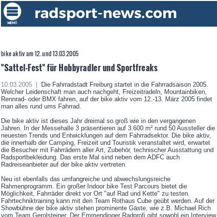
bike aktiv am 12. und 13.03.2005
"Sattel-Fest" für Hobbyradler und Sportfreaks
10.03.2005 |
Die Fahrradstadt Freiburg startet in die Fahrradsaison 2005.
Welcher Leidenschaft man auch nachgeht, Freizeitradeln, Mountainbiken,
Rennrad- oder BMX fahren, auf der bike aktiv vom 12.-13. März 2005 findet
man alles rund ums Fahrrad.
Die bike aktiv ist dieses Jahr dreimal so groß wie in den vergangenen
Jahren. In der Messehalle 3 präsentieren auf 3.600 m² rund 50 Aussteller die
neuesten Trends und Entwicklungen auf dem Fahrradsektor. Die bike aktiv,
die innerhalb der Camping, Freizeit und Touristik veranstaltet wird, erwartet
die Besucher mit Fahrrädern aller Art, Zubehör, technischer Ausstattung und
Radsportbekleidung. Das erste Mal sind neben dem ADFC auch
Radreiseanbieter auf der bike aktiv vertreten.
Neu ist ebenfalls das umfangreiche und abwechslungsreiche
Rahmenprogramm. Ein großer Indoor bike Test Parcours bietet die
Möglichkeit, Fahrräder direkt vor Ort "auf Rad und Kette" zu testen.
Fahrtechniktraining kann mit den Team Rothaus Cube geübt werden. Auf der
Showbühne der bike aktiv stehen prominente Gäste, wie z.B. Michael Rich
vom Team Gerolsteiner. Der Emmendinger Radprofi gibt sowohl ein Interview