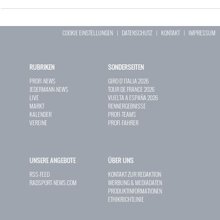
COOKIE EINSTELLUNGEN
|
DATENSCHUTZ
|
KONTAKT
|
IMPRESSUM
RUBRIKEN
SONDERSEITEN
PROFI-NEWS
GIRO D`ITALIA 2026
JEDERMANN-NEWS
TOUR DE FRANCE 2026
LIVE
VUELTA A ESPAÑA 2026
MARKT
RENNERGEBNISSE
KALENDER
PROFI-TEAMS
VEREINE
PROFI-FAHRER
UNSERE ANGEBOTE
ÜBER UNS
RSS-FEED
KONTAKT ZUR REDAKTION
RADSPORT-NEWS.COM
WERBUNG & MEDIADATEN
PRODUKTINFORMATIONEN
ETHIKRICHTLINIE