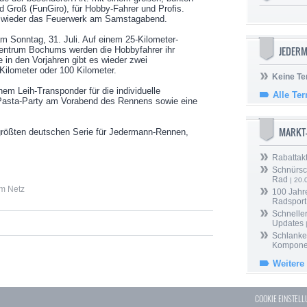
d Groß (FunGiro), für Hobby-Fahrer und Profis.
r wieder das Feuerwerk am Samstagabend.
 Sonntag, 31. Juli. Auf einem 25-Kilometer-
JEDERM
Zentrum Bochums werden die Hobbyfahrer ihr
 in den Vorjahren gibt es wieder zwei
Kilometer oder 100 Kilometer.
Keine Te
nem Leih-Transponder für die individuelle
Alle Te
Pasta-Party am Vorabend des Rennens sowie eine
MARKT
 größten deutschen Serie für Jedermann-Rennen,
Rabattak
Schnürsc
Rad
| 20.
im Netz
100 Jahr
Radsport
Schneller
Updates
Schlanker
Kompone
Weitere
COOKIE EINSTEL