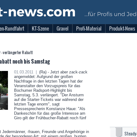
en-Rundfahrt
KT-Szene
Gravel
Profi-Material
Produkt-News
r - verlängerter Rabatt
abatt noch bis Samstag
01.03.2011 |
(Ra) - Jetzt aber zack-zack
angemeldet: Aufgrund der großen
Nachfrage in den letzten Tagen hat der
Veranstalter den Vorzugspreis für das
Bochumer Radsport-Highlight bis
Samstag, 5.3. verlängert. "Der Ansturm
auf die Starter-Tickets war während der
letzten Tage enorm", sagt
Pressesprecherin Konstanze Haue: "Als
Dankeschön für das große Interesse am
Giro gilt der Frühbucher-Rabatt noch fünf
t Jedermänner, -frauen, Freunde und Angehörige in
Steady
 der besonderen Art: mit einem großen, bunten