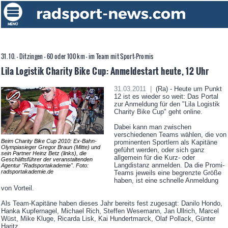
31. 10. - Ditzingen - 60 oder 100 km - im Team mit Sport-Promis
Lila Logistik Charity Bike Cup: Anmeldestart heute, 12 Uhr
31.03.2011 |
(Ra) - Heute um Punkt
12 ist es wieder so weit: Das Portal
zur Anmeldung für den "Lila Logistik
Charity Bike Cup" geht online.
Dabei kann man zwischen
verschiedenen Teams wählen, die von
Beim Charity Bike Cup 2010: Ex-Bahn-
prominenten Sportlern als Kapitäne
Olympiasieger Gregor Braun (Mitte) und
geführt werden, oder sich ganz
sein Partner Heinz Betz (links), die
allgemein für die Kurz- oder
Geschäftsführer der veranstaltenden
Langdistanz anmelden. Da die Promi-
Agentur "Radsportakademie". Foto:
radsportakademie.de
Teams jeweils eine begrenzte Größe
haben, ist eine schnelle Anmeldung
von Vorteil.
Als Team-Kapitäne haben dieses Jahr bereits fest zugesagt: Danilo Hondo,
Hanka Kupfernagel, Michael Rich, Steffen Wesemann, Jan Ullrich, Marcel
Wüst, Mike Kluge, Ricarda Lisk, Kai Hundertmarck, Olaf Pollack, Günter
Haritz...