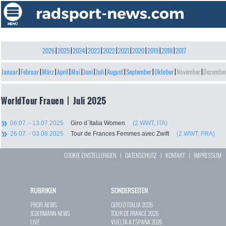
2026
|
2025
|
2024
|
2023
|
2022
|
2021
|
2020
|
2019
|
2018
|
2017
Januar
|
Februar
|
März
|
April
|
Mai
|
Juni
|
Juli
|
August
|
September
|
Oktober
|
November
|
Dezembe
WorldTour Frauen | Juli 2025
06.07. - 13.07.2025
Giro d`Italia Women
(2.WWT, ITA)
26.07. - 03.08.2025
Tour de Frances Femmes avec Zwift
(2.WWT, FRA)
COOKIE EINSTELLUNGEN
|
DATENSCHUTZ
|
KONTAKT
|
IMPRESSUM
RUBRIKEN
SONDERSEITEN
PROFI-NEWS
GIRO D`ITALIA 2026
JEDERMANN-NEWS
TOUR DE FRANCE 2026
LIVE
VUELTA A ESPAÑA 2026