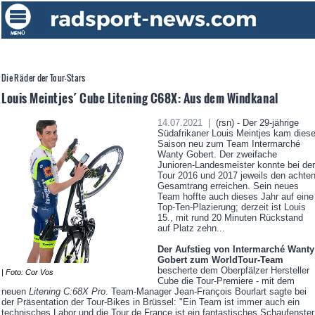
Die Räder der Tour-Stars
Louis Meintjes´ Cube Litening C68X: Aus dem Windkanal
14.07.2021 |
(rsn) - Der 29-jährige
Südafrikaner Louis Meintjes kam dies
Saison neu zum Team Intermarché
Wanty Gobert. Der zweifache
Junioren-Landesmeister konnte bei der
Tour 2016 und 2017 jeweils den achte
Gesamtrang erreichen. Sein neues
Team hoffte auch dieses Jahr auf eine
Top-Ten-Plazierung; derzeit ist Louis
15., mit rund 20 Minuten Rückstand
auf Platz zehn...
Der Aufstieg von Intermarché Wanty
Gobert zum WorldTour-Team
bescherte dem Oberpfälzer Hersteller
| Foto: Cor Vos
Cube die Tour-Premiere - mit dem
neuen
Litening C:68X Pro
. Team-Manager Jean-François Bourlart sagte bei
der Präsentation der Tour-Bikes in Brüssel: "Ein Team ist immer auch ein
technisches Labor und die Tour de France ist ein fantastisches Schaufenster