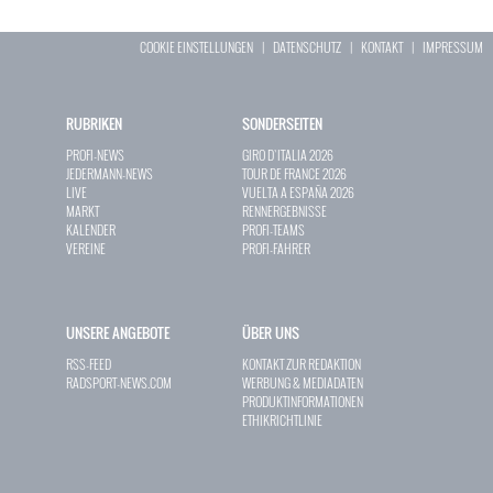
COOKIE EINSTELLUNGEN
|
DATENSCHUTZ
|
KONTAKT
|
IMPRESSUM
RUBRIKEN
SONDERSEITEN
PROFI-NEWS
GIRO D`ITALIA 2026
JEDERMANN-NEWS
TOUR DE FRANCE 2026
LIVE
VUELTA A ESPAÑA 2026
MARKT
RENNERGEBNISSE
KALENDER
PROFI-TEAMS
VEREINE
PROFI-FAHRER
UNSERE ANGEBOTE
ÜBER UNS
RSS-FEED
KONTAKT ZUR REDAKTION
RADSPORT-NEWS.COM
WERBUNG & MEDIADATEN
PRODUKTINFORMATIONEN
ETHIKRICHTLINIE