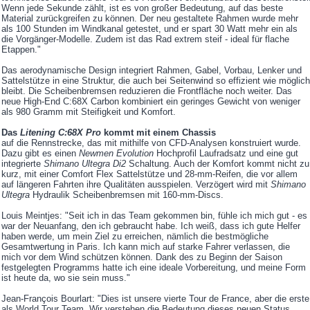
Wenn jede Sekunde zählt, ist es von großer Bedeutung, auf das beste
Material zurückgreifen zu können. Der neu gestaltete Rahmen wurde mehr
als 100 Stunden im Windkanal getestet, und er spart 30 Watt mehr ein als
die Vorgänger-Modelle. Zudem ist das Rad extrem steif - ideal für flache
Etappen."
Das aerodynamische Design integriert Rahmen, Gabel, Vorbau, Lenker und
Sattelstütze in eine Struktur, die auch bei Seitenwind so effizient wie möglich
bleibt. Die Scheibenbremsen reduzieren die Frontfläche noch weiter. Das
neue High-End C:68X Carbon kombiniert ein geringes Gewicht von weniger
als 980 Gramm mit Steifigkeit und Komfort.
Das
Litening C:68X Pro
kommt mit einem Chassis
auf die Rennstrecke, das mit mithilfe von CFD-Analysen konstruiert wurde.
Dazu gibt es einen
Newmen Evolution
Hochprofil Laufradsatz und eine gut
integrierte
Shimano Ultegra Di2
Schaltung. Auch der Komfort kommt nicht zu
kurz, mit einer Comfort Flex Sattelstütze und 28-mm-Reifen, die vor allem
auf längeren Fahrten ihre Qualitäten ausspielen. Verzögert wird mit
Shimano
Ultegra
Hydraulik Scheibenbremsen mit 160-mm-Discs.
Louis Meintjes: "Seit ich in das Team gekommen bin, fühle ich mich gut - es
war der Neuanfang, den ich gebraucht habe. Ich weiß, dass ich gute Helfer
haben werde, um mein Ziel zu erreichen, nämlich die bestmögliche
Gesamtwertung in Paris. Ich kann mich auf starke Fahrer verlassen, die
mich vor dem Wind schützen können. Dank des zu Beginn der Saison
festgelegten Programms hatte ich eine ideale Vorbereitung, und meine Form
ist heute da, wo sie sein muss."
Jean-François Bourlart: "Dies ist unsere vierte Tour de France, aber die erste
als World Tour Team. Wir verstehen die Bedeutung dieses neuen Status,