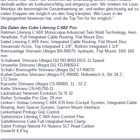
deshalb wollen wir konkurrenzfähig und ehrgeizig sein. Wir streben mit Louis
Meintjes die bestmögliche Gesamtwertung an, und wollen gleichzeitig auf so
vielen Etappen wie möglich um den Sieg kämpfen. Wie Louis in der
Vergangenheit bewiesen hat, sind die Top Ten für ihn möglich."
Die Daten des Cube Litening C:68X Pro:
Rahmen Litening C:68X Monocoque Advanced Twin Mold Technology, Aero
Headtube, Full Integrated Cable Routing, Flat Mount Disc
Gabel Litening C:68X Aero, Integrated Cable Routing, Flat Mount Disc
Steuersatz Acros, Top Integrated 1 1/8", Bottom Integrated 1 1/4"
Bremsanlage Shimano Ultegra BR-R8070, hydraulic, Flat Mount, 160/ 160
mm
Schaltwerk Shimano Ultegra Di2 RD-8050-DGS 11-Speed
Umwerfer Shimano Ultegra Di2 FD-R8050-F
Schalt-/ Bremsgriffe Shimano Ultegra Di2 ST-R8070
Kurbel-Garnitur Shimano Ultegra FC-R8000, Hollowtech II, 50/ 34 Z.;
172,5mm
Kassette Shimano Ultegra CS-R8000, 11 - 32 Z.
Kette Shimano CN-HG700-11
Laufradsatz Newmen Evolution SL R.32
Reifen Schwalbe Pro One, 28 mm
Lenker-/ Vorbau Litening C:68X ICR Aero Cockpit System, Integrated Cable
Routing, Aero Spacer System, Garmin Mount Interface
Lenkerband Prologo Grip Control
Sattelstütze Litening C:68X Aero Comfort Flex
Sattelklemme Cube Full Integrated Aero Clamp
Sattel Prologo Natural Fit Nuance SLT Road Carbon
Gewicht 6,8 kg