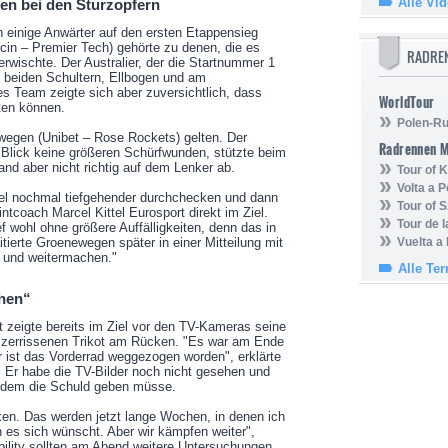
Alle Vi
en bei den Sturzopfern
 einige Anwärter auf den ersten Etappensieg
cin – Premier Tech) gehörte zu denen, die es
RADRE
rwischte. Der Australier, der die Startnummer 1
n beiden Schultern, Ellbogen und am
s Team zeigte sich aber zuversichtlich, dass
WorldTour
ten können.
Polen-Ru
ewegen (Unibet – Rose Rockets) gelten. Der
Radrennen 
en Blick keine größeren Schürfwunden, stützte beim
Hand aber nicht richtig auf dem Lenker ab.
Tour of
Volta a P
tel nochmal tiefgehender durchchecken und dann
Tour of 
ntcoach Marcel Kittel Eurosport direkt im Ziel.
Tour de 
f wohl ohne größere Auffälligkeiten, denn das in
tierte Groenewegen später in einer Mitteilung mit
Vuelta a
 und weitermachen."
Alle Te
chen“
st zeigte bereits im Ziel vor den TV-Kameras seine
zerrissenen Trikot am Rücken. "Es war am Ende
r ist das Vorderrad weggezogen worden", erklärte
. Er habe die TV-Bilder noch nicht gesehen und
ndem die Schuld geben müsse.
en. Das werden jetzt lange Wochen, in denen ich
 es sich wünscht. Aber wir kämpfen weiter",
bility sollten am Abend weitere Untersuchungen