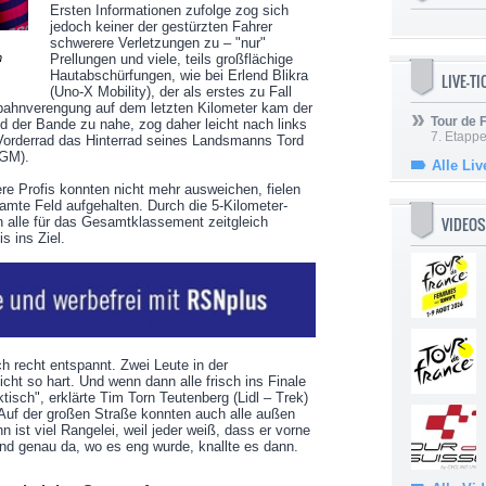
Ersten Informationen zufolge zog sich
jedoch keiner der gestürzten Fahrer
schwerere Verletzungen zu – "nur"
n
Prellungen und viele, teils großflächige
Hautabschürfungen, wie bei Erlend Blikra
LIVE-T
(Uno-X Mobility), der als erstes zu Fall
ahnverengung auf dem letzten Kilometer kam der
Tour de
 der Bande zu nahe, zog daher leicht nach links
7. Etappe
Vorderrad das Hinterrad seines Landsmanns Tord
GM).
Alle Liv
re Profis konnten nicht mehr ausweichen, fielen
amte Feld aufgehalten. Durch die 5-Kilometer-
VIDEOS
n alle für das Gesamtklassement zeitgleich
s ins Ziel.
h recht entspannt. Zwei Leute in der
cht so hart. Und wenn dann alle frisch ins Finale
sch", erklärte Tim Torn Teutenberg (Lidl – Trek)
"Auf der großen Straße konnten auch alle außen
 ist viel Rangelei, weil jeder weiß, dass er vorne
nd genau da, wo es eng wurde, knallte es dann.