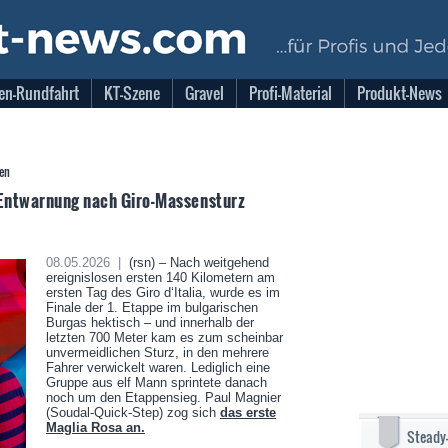
en-Rundfahrt
KT-Szene
Gravel
Profi-Material
Produkt-News
gen
Entwarnung nach Giro-Massensturz
08.05.2026 |
(rsn) – Nach weitgehend
ereignislosen ersten 140 Kilometern am
ersten Tag des Giro d‘Italia, wurde es im
Finale der 1. Etappe im bulgarischen
Burgas hektisch – und innerhalb der
letzten 700 Meter kam es zum scheinbar
unvermeidlichen Sturz, in den mehrere
Fahrer verwickelt waren. Lediglich eine
Gruppe aus elf Mann sprintete danach
noch um den Etappensieg. Paul Magnier
(Soudal-Quick-Step) zog sich
das erste
Maglia Rosa an.
Steady