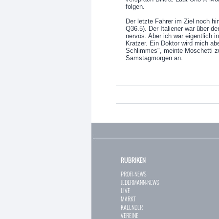
folgen.
Der letzte Fahrer im Ziel noch hi
Q36.5). Der Italiener war über d
nervös. Aber ich war eigentlich in
Kratzer. Ein Doktor wird mich ab
Schlimmes", meinte Moschetti zu
Samstagmorgen an.
RUBRIKEN
PROFI-NEWS
JEDERMANN-NEWS
LIVE
MARKT
KALENDER
VEREINE