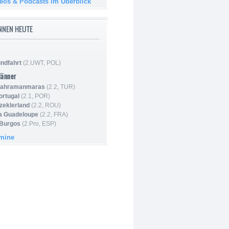
deos & Podcasts im Überblick
NNEN HEUTE
ndfahrt
(2.UWT, POL)
Männer
 Kahramanmaras
(2.2, TUR)
ortugal
(2.1, POR)
Szeklerland
(2.2, ROU)
la Guadeloupe
(2.2, FRA)
 Burgos
(2.Pro, ESP)
rmine