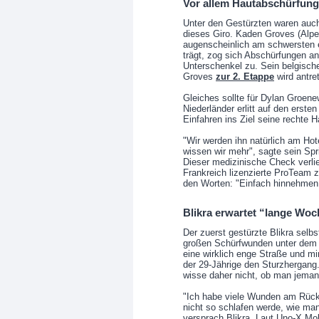
Vor allem Hautabschürfung
Unter den Gestürzten waren auch
dieses Giro. Kaden Groves (Alpe
augenscheinlich am schwersten e
trägt, zog sich Abschürfungen a
Unterschenkel zu. Sein belgische
Groves
zur 2. Etappe
wird antre
Gleiches sollte für Dylan Groen
Niederländer erlitt auf den erst
Einfahren ins Ziel seine rechte 
"Wir werden ihn natürlich am Ho
wissen wir mehr", sagte sein Spri
Dieser medizinische Check verlie
Frankreich lizenzierte ProTeam zi
den Worten: "Einfach hinnehmen
Blikra erwartet “lange Wo
Der zuerst gestürzte Blikra selb
großen Schürfwunden unter dem 
eine wirklich enge Straße und mi
der 29-Jährige den Sturzhergang
wisse daher nicht, ob man jema
"Ich habe viele Wunden am Rück
nicht so schlafen werde, wie man
versprach Blikra. Laut Uno-X Mo