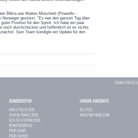
nter Blikra war Matteo Moschetti (Pinarello -
en Norweger gestürzt. "Es war den ganzen Tag über
 guter Position für den Sprint. Ich habe ein paar
er noch durchchecken und hoffentlich ist es nichts
nächst. Sein Team kündigte ein Update für den
COOKIE EINSTEL
SONDERSEITEN
UNSERE ANGEBOTE
GIRO D`ITALIA 2026
RSS-FEED
TOUR DE FRANCE 2026
RADSPORT-NEWS.COM
VUELTA A ESPAÑA 2026
RENNERGEBNISSE
PROFI-TEAMS
PROFI-FAHRER