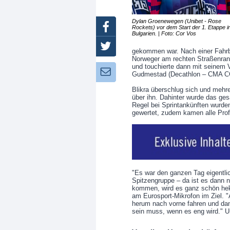
Dylan Groenewegen (Unibet - Rose
Facebook
Rockets) vor dem Start der 1. Etappe i
Bulgarien. | Foto: Cor Vos
Twitter
gekommen war. Nach einer Fahrb
Norweger am rechten Straßenrand
und touchierte dann mit seinem 
Newsletter:
Gudmestad (Decathlon – CMA C
Blikra überschlug sich und mehre
über ihn. Dahinter wurde das ges
Regel bei Sprintankünften wurde
gewertet, zudem kamen alle Profi
"Es war den ganzen Tag eigentlic
Spitzengruppe – da ist es dann ni
kommen, wird es ganz schön hekti
am Eurosport-Mikrofon im Ziel. 
herum nach vorne fahren und dann
sein muss, wenn es eng wird." U