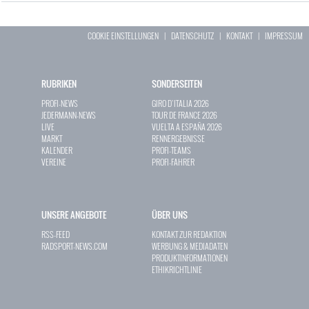
COOKIE EINSTELLUNGEN
|
DATENSCHUTZ
|
KONTAKT
|
IMPRESSUM
RUBRIKEN
SONDERSEITEN
PROFI-NEWS
GIRO D`ITALIA 2026
JEDERMANN-NEWS
TOUR DE FRANCE 2026
LIVE
VUELTA A ESPAÑA 2026
MARKT
RENNERGEBNISSE
KALENDER
PROFI-TEAMS
VEREINE
PROFI-FAHRER
UNSERE ANGEBOTE
ÜBER UNS
RSS-FEED
KONTAKT ZUR REDAKTION
RADSPORT-NEWS.COM
WERBUNG & MEDIADATEN
PRODUKTINFORMATIONEN
ETHIKRICHTLINIE