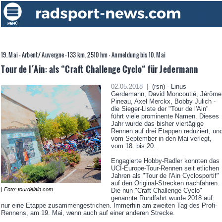
19. Mai - Arbent/ Auvergne - 133 km, 2510 hm - Anmeldung bis 10. Mai
Tour de l´Ain: als “Craft Challenge Cyclo“ für Jedermann
02.05.2018 |
(rsn) - Linus
Gerdemann, David Moncoutié, Jérôme
Pineau, Axel Merckx, Bobby Julich -
die Sieger-Liste der "Tour de l'Ain"
führt viele prominente Namen. Dieses
Jahr wurde das bisher viertägige
Rennen auf drei Etappen reduziert, un
vom September in den Mai verlegt,
vom 18. bis 20.
Engagierte Hobby-Radler konnten das
UCI-Europe-Tour-Rennen seit etlichen
Jahren als "Tour de l'Ain Cyclosportif"
auf den Original-Strecken nachfahren.
| Foto: tourdelain.com
Die nun "Craft Challenge Cyclo"
genannte Rundfahrt wurde 2018 auf
nur eine Etappe zusammengestrichen. Immerhin am zweiten Tag des Profi-
Rennens, am 19. Mai, wenn auch auf einer anderen Strecke.