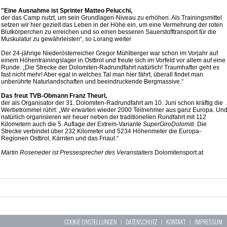
"Eine Ausnahme ist Sprinter Matteo Pelucchi,
der das Camp nutzt, um sein Grundlagen-Niveau zu erhöhen. Als Trainingsmittel
setzen wir hier gezielt das Leben in der Höhe ein, um eine Vermehrung der roten
Blutkörperchen zu erreichen und so einen besseren Sauerstofftransport für die
Muskulatur zu gewährleisten“, so Lorang weiter
Der 24-jährige Niederösterreicher Gregor Mühlberger war schon im Vorjahr auf
einem Höhentrainingslager in Osttirol und freute sich im Vorfeld vor allem auf eine
Runde: „Die Strecke der Dolomiten-Radrundfahrt natürlich! Traumhafter geht es
fast nicht mehr! Aber egal in welches Tal man hier fährt, überall findet man
unberührte Naturlandschaften und beeindruckende Bergmassive.“
Das freut TVB-Obmann Franz Theurl,
der als Organisator der 31. Dolomiten-Radrundfahrt am 10. Juni schon kräftig die
Werbetrommel rührt: „Wir erwarten wieder 2000 Teilnehmer aus ganz Europa. Un
natürlich organisieren wir heuer neben der traditionellen Rundfahrt mit 112
Kilometern auch die 5. Auflage der Extrem-Variante
SuperGiroDolomiti
. Die
Strecke verbindet über 232 Kilometer und 5234 Höhenmeter die Europa-
Regionen Osttirol, Kärnten und das Friaul.“
Martin Roseneder ist Pressesprecher des Veranstalters
Dolomitensport.at
COOKIE EINSTELLUNGEN
|
DATENSCHUTZ
|
KONTAKT
|
IMPRESSUM