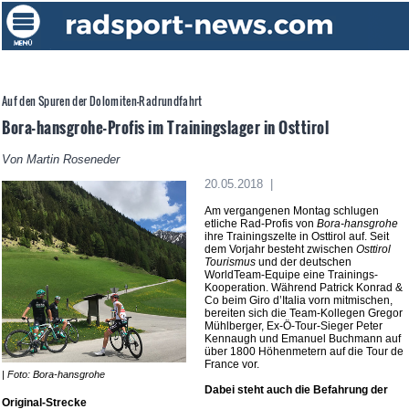
Auf den Spuren der Dolomiten-Radrundfahrt
Bora-hansgrohe-Profis im Trainingslager in Osttirol
Von Martin Roseneder
20.05.2018 |
Am vergangenen Montag schlugen
etliche Rad-Profis von
Bora-hansgrohe
ihre Trainingszelte in Osttirol auf. Seit
dem Vorjahr besteht zwischen
Osttirol
Tourismus
und der deutschen
WorldTeam-Equipe eine Trainings-
Kooperation. Während Patrick Konrad &
Co beim Giro d’Italia vorn mitmischen,
bereiten sich die Team-Kollegen Gregor
Mühlberger, Ex-Ö-Tour-Sieger Peter
Kennaugh und Emanuel Buchmann auf
über 1800 Höhenmetern auf die Tour de
France vor.
| Foto: Bora-hansgrohe
Dabei steht auch die Befahrung der
Original-Strecke