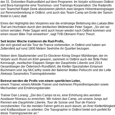
der 31. Dolomiten-Radrundfahrt auf dem Programm. Im Vorjahr schlossen Osttirol
und Bora-hansgrohe eine Tourismus- und Trainings-Kooperation: Die Radprofis
von Teamchef Ralph Denk absolvieren jährlich zwei längere Höhentrainingslager
zur Rennvorbereitung in Osttirol, und auch das Team-Camp am Ende der Saison
findet in Lienz statt.
Eines der Highlights des Vorjahres war die erstmalige Befahrung des
Lakata Bike
Trail
am Hochstein durch den dreifachen Weltmeister Peter Sagan. „So viel sei
schon verraten: Peter Sagan wird auch heuer wieder nach Osttirol kommen und
einen neuen Bike-Trail einweihen“, sagt TVB-Obmann Franz Theurl.
Seit letzter Woche trainieren die Rad-Profis,
die sich gezielt auf die Tour de France vorbereiten, in Osttirol und haben am
Zettersfeld auf rund 1800 Metern Seehöhe ihr Quartier bezogen.
Neben dem Staatsmeister und Ex-Glockner-König Gregor Mühlberger, der im
Vorjahr auch
Rund um Köln
gewann, sammeln in Osttirol auch der Brite Peter
Kennaugh, zweifacher Etappen-Sieger der
Dauphinée Liberée
und 2014
Gesamtsieger der Österreich-Rundfahrt, die Kletter-Spezialisten Emanuel
Buchmann und Jay McCarthy sowie der Italiener Matteo Pellucchi und der Lette
Aleksejs Saramotins Trainingskilometer.
Betreut werden die Profis von einem sportlichen Leiter,
einem Trainer, einem Athletik-Trainer und mehreren Physiotherapeuten sowie
Mechaniker und Ernährungsberater.
Trainer Dan Lorang: „Ziel des Camps ist es, eine Erhöhung des aeroben
Ausdauer-Niveaus zu erreichen. Wir nutzen das Camp, um unsere Jungs auf
Rennen wie
Dauphinée Liberée, Tour de Suisse
und
Tour de France
vorzubereiten. Für die meisten Fahrer geht es auch darum, an ihrer Kletterfähigkei
und Kraftausdauer zu arbeiten. Die Topographie in Osttirol bietet sich perfekt für
diese Trainingszwecke an."