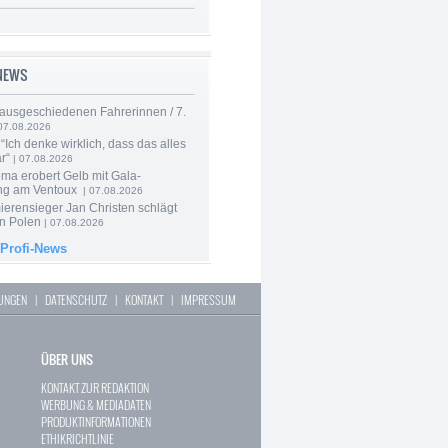
-NEWS
 ausgeschiedenen Fahrerinnen / 7.
07.08.2026
“Ich denke wirklich, dass das alles
r“
| 07.08.2026
ma erobert Gelb mit Gala-
ung am Ventoux
| 07.08.2026
ierensieger Jan Christen schlägt
in Polen
| 07.08.2026
 Profi-News
LUNGEN
|
DATENSCHUTZ
|
KONTAKT
|
IMPRESSUM
ÜBER UNS
KONTAKT ZUR REDAKTION
WERBUNG & MEDIADATEN
PRODUKTINFORMATIONEN
ETHIKRICHTLINIE