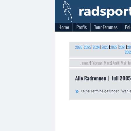
Home
Profis
Tour Femmes
Pol
2026
|
2025
|
2024
|
2023
|
2022
|
2021
|
20
200
Januar
|
Februar
|
März
|
April
|
Mai
|
Ju
Alle Radrennen | Juli 2005
Keine Termine gefunden. Wähle