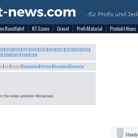
en-Rundfahrt
KT-Szene
Gravel
Profi-Material
Produkt-News
20
|
2019
|
2018
|
2017
|
2016
|
2015
|
2014
|
2013
|
2012
|
2011
|
2010
|
9
|
2008
|
2007
|
2006
|
2005
ni
|
Juli
|
August
|
September
|
Oktober
|
November
|
Dezember
n Sie einen anderen Monat aus.
Steady