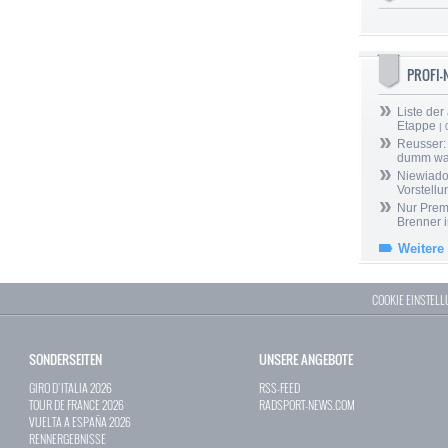
PROFI
Liste der
Etappe
| 
Reusser: 
dumm wa
Niewiado
Vorstell
Nur Prem
Brenner 
Weitere
COOKIE EINSTEL
SONDERSEITEN
UNSERE ANGEBOTE
GIRO D`ITALIA 2026
RSS-FEED
TOUR DE FRANCE 2026
RADSPORT-NEWS.COM
VUELTA A ESPAÑA 2026
RENNERGEBNISSE