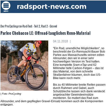
Der ProCycling-rsn-Rad-Test - Teil 2, Rad 2 - Gravel
Parlee Chebacco LE: Offroad-taugliches Renn-Material
04.11.2018 |
"Ein Rad, unendliche Möglichkeiten“, so
beschreibt der Ex-Rennyacht-Bauer Bob
Parlee aus Massachusetts seinen edlen
Allrounder, den wir in einer sehr
hochwertigen Version im Test hatten.
Eine komplette
Sram eTap
und 62
Millimeter tiefe Carbon-Felgen – das ist
das Material, von dem schnelle
Straßenfahrer träumen, doch das US-
Bike kann noch mehr.
Bis zu 40 Millimeter breite Reifen passen
durch Rahmen und Gabel, auch
Schutzbleche lassen sich dank versteckt
| Foto: ProCycling
angebrachter Gewindeeinsätze
montieren. So mutiert das Rad zum
Allrounder, und dem gepflegten Gravel-Einsatz kommen auch die Komponenten
entgegen.