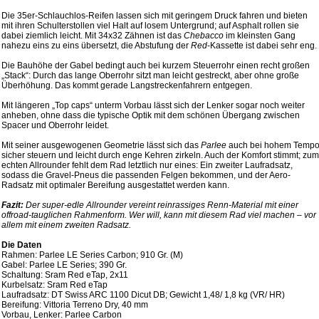
Die 35er-Schlauchlos-Reifen lassen sich mit geringem Druck fahren und bieten
mit ihren Schulterstollen viel Halt auf losem Untergrund; auf Asphalt rollen sie
dabei ziemlich leicht. Mit 34x32 Zähnen ist das
Chebacco
im kleinsten Gang
nahezu eins zu eins übersetzt, die Abstufung der
Red
-Kassette ist dabei sehr eng.
Die Bauhöhe der Gabel bedingt auch bei kurzem Steuerrohr einen recht großen
„Stack“: Durch das lange Oberrohr sitzt man leicht gestreckt, aber ohne große
Überhöhung. Das kommt gerade Langstreckenfahrern entgegen.
Mit längeren „Top caps“ unterm Vorbau lässt sich der Lenker sogar noch weiter
anheben, ohne dass die typische Optik mit dem schönen Übergang zwischen
Spacer und Oberrohr leidet.
Mit seiner ausgewogenen Geometrie lässt sich das
Parlee
auch bei hohem Temp
sicher steuern und leicht durch enge Kehren zirkeln. Auch der Komfort stimmt; zum
echten Allrounder fehlt dem Rad letztlich nur eines: Ein zweiter Laufradsatz,
sodass die Gravel-Pneus die passenden Felgen bekommen, und der Aero-
Radsatz mit optimaler Bereifung ausgestattet werden kann.
Fazit:
Der super-edle Allrounder vereint reinrassiges Renn-Material mit einer
offroad-tauglichen Rahmenform. Wer will, kann mit diesem Rad viel machen – vor
allem mit einem zweiten Radsatz.
Die Daten
Rahmen: Parlee LE Series Carbon; 910 Gr. (M)
Gabel: Parlee LE Series; 390 Gr.
Schaltung: Sram Red eTap, 2x11
Kurbelsatz: Sram Red eTap
Laufradsatz: DT Swiss ARC 1100 Dicut DB; Gewicht 1,48/ 1,8 kg (VR/ HR)
Bereifung: Vittoria Terreno Dry, 40 mm
Vorbau, Lenker: Parlee Carbon