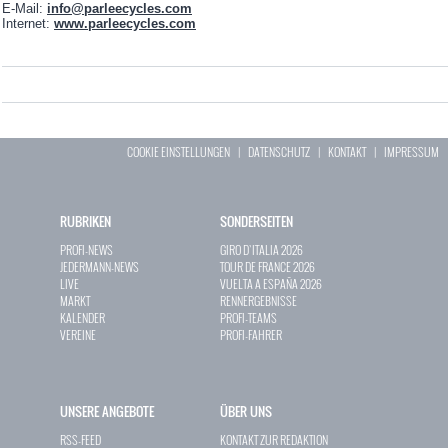
E-Mail:
info@parleecycles.com
Internet:
www.parleecycles.com
COOKIE EINSTELLUNGEN
|
DATENSCHUTZ
|
KONTAKT
|
IMPRESSUM
RUBRIKEN
SONDERSEITEN
PROFI-NEWS
GIRO D`ITALIA 2026
JEDERMANN-NEWS
TOUR DE FRANCE 2026
LIVE
VUELTA A ESPAÑA 2026
MARKT
RENNERGEBNISSE
KALENDER
PROFI-TEAMS
VEREINE
PROFI-FAHRER
UNSERE ANGEBOTE
ÜBER UNS
RSS-FEED
KONTAKT ZUR REDAKTION