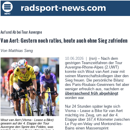
Auf und Ab bei Tour Auvergne
Van Aert: Gestern noch ratlos, heute auch ohne Sieg zufrieden
Von Matthias Seng
10.06.2026 |
(rsn) – Nach dem
gestrigen Teamzeitfahren der Tour
Auvergne-Rhone-Alpes (2.UWT)
konnte sich Wout van Aert zwar mit
seinen Mannschaftskollegen über den
Sieg freuen. Die persönliche Bilanz
des Paris-Roubaix-Gewinners fiel aber
weniger erfreulich aus, nachdem er
überraschend früh abgehängt
worden war.
Nur 24 Stunden später legte sich
Visma – Lease a Bike für van Aert
mächtig ins Zeug, um auf der 4.
Etappe über 167,4 Kilometer zwischen
Wout van Aert (Visma - Lease a Bike)
gewann auf der 4. Etappe der Tour
Le Puy-en-Velay und Montond-les-
Auvergne den Sprint des Feldes, was
Bains einen Massensprint