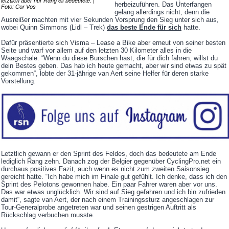
letztlich aber nur Rang elf bedeutete. |
herbeizuführen. Das Unterfangen
Foto: Cor Vos
gelang allerdings nicht, denn die
Ausreißer machten mit vier Sekunden Vorsprung den Sieg unter sich aus,
wobei Quinn Simmons (Lidl – Trek)
das beste Ende für sich
hatte.
Dafür präsentierte sich Visma – Lease a Bike aber erneut von seiner besten
Seite und warf vor allem auf den letzten 30 Kilometer alles in die
Waagschale. “Wenn du diese Burschen hast, die für dich fahren, willst du
dein Bestes geben. Das hab ich heute gemacht, aber wir sind etwas zu spät
gekommen“, lobte der 31-jährige van Aert seine Helfer für deren starke
Vorstellung.
Letztlich gewann er den Sprint des Feldes, doch das bedeutete am Ende
lediglich Rang zehn. Danach zog der Belgier gegenüber CyclingPro.net ein
durchaus positives Fazit, auch wenn es nicht zum zweiten Saisonsieg
gereicht hatte. “Ich habe mich im Finale gut gefühlt. Ich denke, dass ich den
Sprint des Pelotons gewonnen habe. Ein paar Fahrer waren aber vor uns.
Das war etwas unglücklich. Wir sind auf Sieg gefahren und ich bin zufrieden
damit“, sagte van Aert, der nach einem Trainingssturz angeschlagen zur
Tour-Generalprobe angetreten war und seinen gestrigen Auftritt als
Rückschlag verbuchen musste.