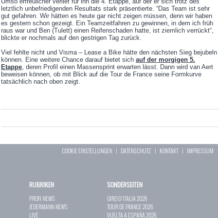
Umso erfreulicher verlief für ihn die 4. Etappe, auf der er sich trotz des
letztlich unbefriedigenden Resultats stark präsentierte. “Das Team ist sehr
gut gefahren. Wir hätten es heute gar nicht zeigen müssen, denn wir haben
es gestern schon gezeigt. Ein Teamzeitfahren zu gewinnen, in dem ich früh
raus war und Ben (Tulett) einen Reifenschaden hatte, ist ziemlich verrückt“,
blickte er nochmals auf den gestrigen Tag zurück.
Viel fehlte nicht und Visma – Lease a Bike hätte den nächsten Sieg bejubeln
können. Eine weitere Chance darauf bietet sich
auf der morgigen 5.
Etappe
, deren Profil einen Massensprint erwarten lässt. Dann wird van Aert
beweisen können, ob mit Blick auf die Tour de France seine Formkurve
tatsächlich nach oben zeigt.
COOKIE EINSTELLUNGEN
|
DATENSCHUTZ
|
KONTAKT
|
IMPRESSUM
RUBRIKEN
SONDERSEITEN
PROFI-NEWS
GIRO D`ITALIA 2026
JEDERMANN-NEWS
TOUR DE FRANCE 2026
LIVE
VUELTA A ESPAÑA 2026