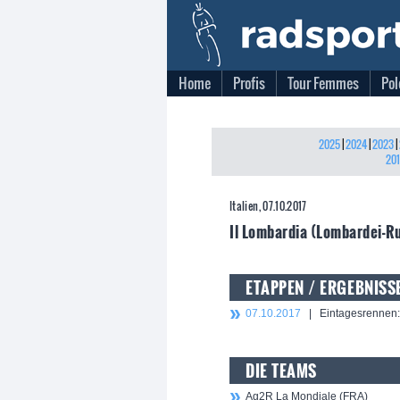
Home
Profis
Tour Femmes
Pol
2025
|
2024
|
2023
|
20
Italien, 07.10.2017
Il Lombardia (Lombardei-R
ETAPPEN / ERGEBNISS
07.10.2017
| Eintagesrennen
DIE TEAMS
Ag2R La Mondiale (FRA)