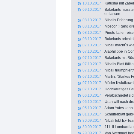
10.10.2017
Katusha mit Zabel 
09.10.2017
Bakelants muss auf 
entlassen
08.10.2017
Nibalis Erfahrung 
08.10.2017
Moscon: Rang drei 
08.10.2017
Pinots Italienreise
08.10.2017
Bakelants bricht s
07.10.2017
Nibali macht´s wie
07.10.2017
Alaphilippe in Como
07.10.2017
Bakelants mit Rüc
07.10.2017
Nibalis Blatt fällt
07.10.2017
Nibali triumphiert
07.10.2017
Martin: “Starkes Fe
07.10.2017
Müder Kwiatkowski 
07.10.2017
Hochkarätiges Feld
06.10.2017
Verabschiedet sich
06.10.2017
Uran will nach drei
05.10.2017
Adam Yates kann Ur
01.10.2017
Schulterblatt gebro
30.09.2017
Nibali lobt Ex-Tea
30.09.2017
111. Il Lombardia 
29.09.2017
Van Avermaet beend