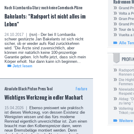
Radrennen 
Nach Il-Lombardia-Sturz noch keine Comeback-Pläne
Grand Pr
Volta a P
Bakelants: “Radsport ist nicht alles im
Gran Pre
Leben“
Grand Pr
Tour de 
24.10.2017 |
(rsn) - Der bei Il Lombardia
Vuelta a
schwer gestürzte Jan Bakelants ist sich nicht
Alle Te
sicher, ob er wieder aufs Rad zurückkehren
wird. “Die Ärzte sind zuversichtlich, aber
können mir natürlich keine 100-prozentige
Garantie geben. Ich hoffe jetzt, dass sich mein
PROFI
Körper erholt. Nur dann kann ich beginnen...
Jetzt lesen
Radsport 
Rennen 
Die Highl
Femmes
Absolute Black Piston Press Tool
Feature
Niewiado
Respekt 
Wichtiges Werkzeug in edler Machart
Aldag: “
zu lang “
15.04.2026 |
Ebenso preiswert wie praktisch
Vollering
ist dieses Werkzeug, von dessen Existenz die
Trikot
| 08
Wenigsten wissen und das fürs moderne
Weitere
Rennrad eigentlich unverzichtbar ist. Zum einen
braucht man den Kolbenspreizer dann, wenn
neue Bremsbeläge montiert werden. Denn