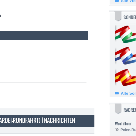
Alle Vi
)
SONDE
Alle So
RADRE
ARDEI-RUNDFAHRT) | NACHRICHTEN
WorldTour
Polen-Ru