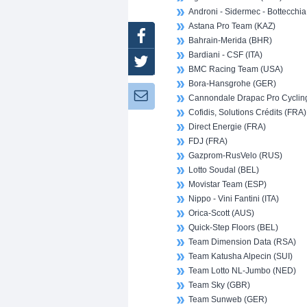
Androni - Sidermec - Bottecchia 
Astana Pro Team (KAZ)
Facebook
Bahrain-Merida (BHR)
Bardiani - CSF (ITA)
Twitter
BMC Racing Team (USA)
Bora-Hansgrohe (GER)
Newsletter:
Cannondale Drapac Pro Cyclin
Cofidis, Solutions Crédits (FRA)
Direct Energie (FRA)
FDJ (FRA)
Gazprom-RusVelo (RUS)
Lotto Soudal (BEL)
Movistar Team (ESP)
Nippo - Vini Fantini (ITA)
Orica-Scott (AUS)
Quick-Step Floors (BEL)
Team Dimension Data (RSA)
Team Katusha Alpecin (SUI)
Team Lotto NL-Jumbo (NED)
Team Sky (GBR)
Team Sunweb (GER)