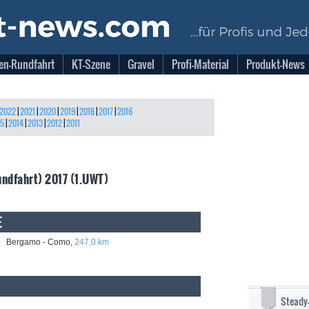
en-Rundfahrt
KT-Szene
Gravel
Profi-Material
Produkt-News
2022
|
2021
|
2020
|
2019
|
2018
|
2017
|
2016
15
|
2014
|
2013
|
2012
|
2011
undfahrt) 2017 (1.UWT)
E
: Bergamo - Como,
247,0 km
Steady