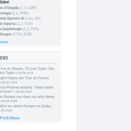
Männer
ix d`Ongola
(1.2, CMR)
ortugal
(2.1, POR)
mio Sportivi di
(1.2u, ITA)
ix Isparta
(1.2, TUR)
la Guadeloupe
(2.2, FRA)
 Burgos
(2.Pro, ESP)
rmine
-NEWS
live im Stream, TV und Ticker: Die
des Tages
| 09.08.2026
ight-Videos der Tour de France
| 08.08.2026
ma-Phinney wütend: “Habe jeden
verloren“
| 08.08.2026
Die Rampe war dann so zehn Meter
| 08.08.2026
 fährt an steiler Rampe ins Gelbe
.08.2026
 Profi-News