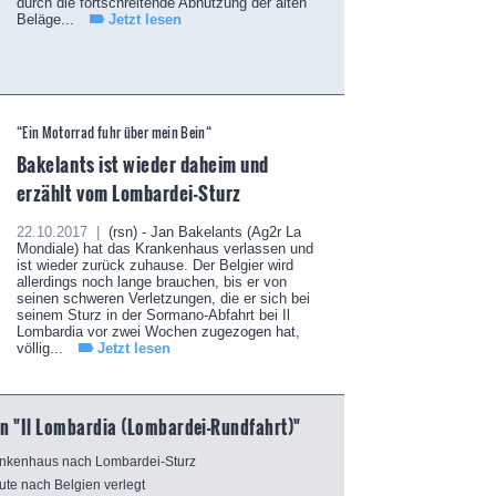
durch die fortschreitende Abnutzung der alten
Beläge...
Jetzt lesen
“Ein Motorrad fuhr über mein Bein“
Bakelants ist wieder daheim und
erzählt vom Lombardei-Sturz
22.10.2017 |
(rsn) - Jan Bakelants (Ag2r La
Mondiale) hat das Krankenhaus verlassen und
ist wieder zurück zuhause. Der Belgier wird
allerdings noch lange brauchen, bis er von
seinen schweren Verletzungen, die er sich bei
seinem Sturz in der Sormano-Abfahrt bei Il
Lombardia vor zwei Wochen zugezogen hat,
völlig...
Jetzt lesen
n "Il Lombardia (Lombardei-Rundfahrt)"
rankenhaus nach Lombardei-Sturz
te nach Belgien verlegt