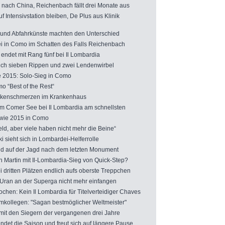
nach China, Reichenbach fällt drei Monate aus
Intensivstation bleiben, De Plus aus Klinik
und Abfahrkünste machten den Unterschied
in Como im Schatten des Falls Reichenbach
 endet mit Rang fünf bei Il Lombardia
ich sieben Rippen und zwei Lendenwirbel
 2015: Solo-Sieg in Como
 “Best of the Rest“
kenschmerzen im Krankenhaus
 am Comer See bei Il Lombardia am schnellsten
 wie 2015 in Como
ld, aber viele haben nicht mehr die Beine“
sieht sich in Lombardei-Helferrolle
 auf der Jagd nach dem letzten Monument
 Martin mit Il-Lombardia-Sieg von Quick-Step?
 dritten Plätzen endlich aufs oberste Treppchen
an an der Superga nicht mehr einfangen
chen: Kein Il Lombardia für Titelverteidiger Chaves
mkollegen: "Sagan bestmöglicher Weltmeister"
mit den Siegern der vergangenen drei Jahre
et die Saison und freut sich auf längere Pause