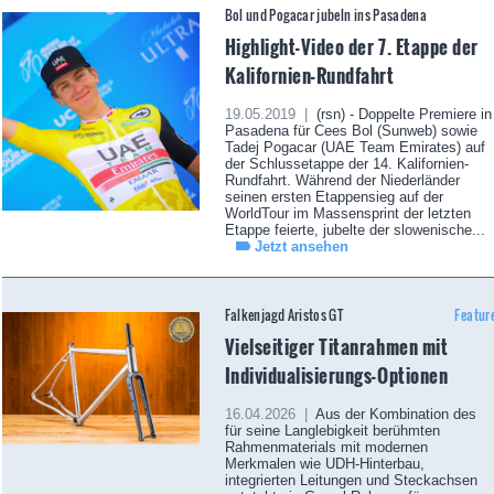
Bol und Pogacar jubeln ins Pasadena
Highlight-Video der 7. Etappe der
Kalifornien-Rundfahrt
19.05.2019 |
(rsn) - Doppelte Premiere in
Pasadena für Cees Bol (Sunweb) sowie
Tadej Pogacar (UAE Team Emirates) auf
der Schlussetappe der 14. Kalifornien-
Rundfahrt. Während der Niederländer
seinen ersten Etappensieg auf der
WorldTour im Massensprint der letzten
Etappe feierte, jubelte der slowenische...
Jetzt ansehen
Falkenjagd Aristos GT
Featur
Vielseitiger Titanrahmen mit
Individualisierungs-Optionen
16.04.2026 |
Aus der Kombination des
für seine Langlebigkeit berühmten
Rahmenmaterials mit modernen
Merkmalen wie UDH-Hinterbau,
integrierten Leitungen und Steckachsen