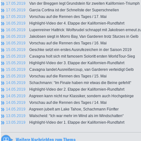
17.05.2019
Van der Breggen legt Grundstein für zweiten Kalifornien-Triumph
17.05.2019
Garcia Cortina ist der Schnellste der Superschnellen
17.05.2019
Vorschau auf die Rennen des Tages / 17. Mai
16.05.2019
Highlight-Video der 4. Etappe der Kalifornien-Rundfahrt
16.05.2019
Lupenreiner Hattrick: Wolfsrudel schnappt mit Jakobsen erneut z
16.05.2019
Jakobsen siegt in Morro Bay, Van Garderen trotz Sturzes in Gelb
16.05.2019
Vorschau auf die Rennen des Tages / 16. Mai
15.05.2019
Geschke setzt ein erstes Ausrufezeichen in der Saison 2019
15.05.2019
Cavagna holt sich mit famosem Soloritt ersten WorldTour-Sieg
15.05.2019
Highlight-Video der 3. Etappe der Kalifornien-Rundfahrt
15.05.2019
Cavagna landet Ausreißercoup, van Garderen verteidigt Gelb
15.05.2019
Vorschau auf die Rennen des Tages / 15. Mai
14.05.2019
Schachmann: “Im Finale haben mir etwas die Beine gefehlt“
14.05.2019
Highlight-Video der 2. Etappe der Kalifornien-Rundfahrt
14.05.2019
Asgreen kann nicht nur Klassiker, sondern auch Hochgebirge
14.05.2019
Vorschau auf die Rennen des Tages / 14. Mai
14.05.2019
Asgreen jubelt am Lake Tahoe, Schachmann Fünfter
13.05.2019
Walscheid: “Ich war mehr im Wind als im Windschatten“
13.05.2019
Highlight-Video der 1. Etappe der Kalifornien-Rundfahrt
Weitere Nachrichten zum Thema