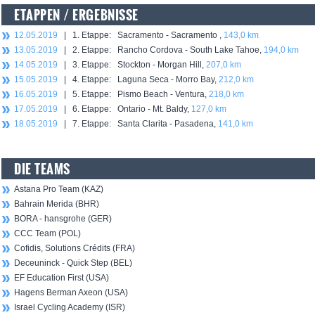
ETAPPEN / ERGEBNISSE
12.05.2019
| 1. Etappe: Sacramento - Sacramento ,
143,0 km
13.05.2019
| 2. Etappe: Rancho Cordova - South Lake Tahoe,
194,0 km
14.05.2019
| 3. Etappe: Stockton - Morgan Hill,
207,0 km
15.05.2019
| 4. Etappe: Laguna Seca - Morro Bay,
212,0 km
16.05.2019
| 5. Etappe: Pismo Beach - Ventura,
218,0 km
17.05.2019
| 6. Etappe: Ontario - Mt. Baldy,
127,0 km
18.05.2019
| 7. Etappe: Santa Clarita - Pasadena,
141,0 km
DIE TEAMS
Astana Pro Team (KAZ)
Bahrain Merida (BHR)
BORA - hansgrohe (GER)
CCC Team (POL)
Cofidis, Solutions Crédits (FRA)
Deceuninck - Quick Step (BEL)
EF Education First (USA)
Hagens Berman Axeon (USA)
Israel Cycling Academy (ISR)