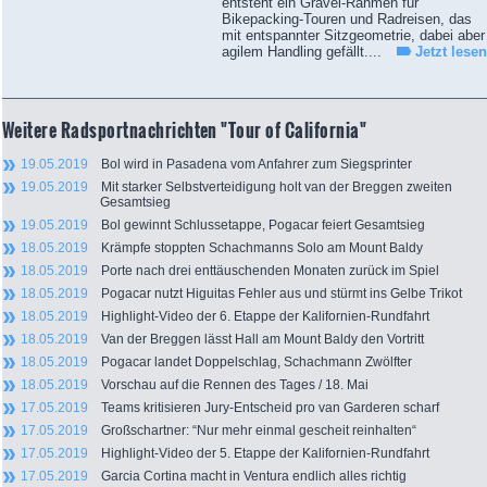
entsteht ein Gravel-Rahmen für
Bikepacking-Touren und Radreisen, das
mit entspannter Sitzgeometrie, dabei aber
agilem Handling gefällt....
Jetzt lesen
Weitere Radsportnachrichten "Tour of California"
19.05.2019
Bol wird in Pasadena vom Anfahrer zum Siegsprinter
19.05.2019
Mit starker Selbstverteidigung holt van der Breggen zweiten
Gesamtsieg
19.05.2019
Bol gewinnt Schlussetappe, Pogacar feiert Gesamtsieg
18.05.2019
Krämpfe stoppten Schachmanns Solo am Mount Baldy
18.05.2019
Porte nach drei enttäuschenden Monaten zurück im Spiel
18.05.2019
Pogacar nutzt Higuitas Fehler aus und stürmt ins Gelbe Trikot
18.05.2019
Highlight-Video der 6. Etappe der Kalifornien-Rundfahrt
18.05.2019
Van der Breggen lässt Hall am Mount Baldy den Vortritt
18.05.2019
Pogacar landet Doppelschlag, Schachmann Zwölfter
18.05.2019
Vorschau auf die Rennen des Tages / 18. Mai
17.05.2019
Teams kritisieren Jury-Entscheid pro van Garderen scharf
17.05.2019
Großschartner: “Nur mehr einmal gescheit reinhalten“
17.05.2019
Highlight-Video der 5. Etappe der Kalifornien-Rundfahrt
17.05.2019
Garcia Cortina macht in Ventura endlich alles richtig