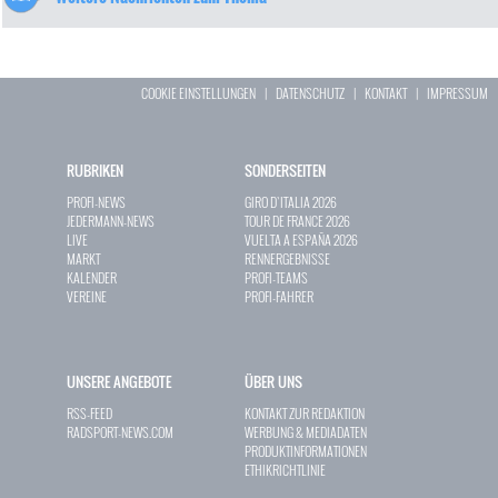
COOKIE EINSTELLUNGEN
|
DATENSCHUTZ
|
KONTAKT
|
IMPRESSUM
RUBRIKEN
SONDERSEITEN
PROFI-NEWS
GIRO D`ITALIA 2026
JEDERMANN-NEWS
TOUR DE FRANCE 2026
LIVE
VUELTA A ESPAÑA 2026
MARKT
RENNERGEBNISSE
KALENDER
PROFI-TEAMS
VEREINE
PROFI-FAHRER
UNSERE ANGEBOTE
ÜBER UNS
RSS-FEED
KONTAKT ZUR REDAKTION
RADSPORT-NEWS.COM
WERBUNG & MEDIADATEN
PRODUKTINFORMATIONEN
ETHIKRICHTLINIE