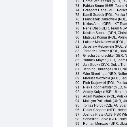
72.
Corne Van Kessel (NED, Tele
73.
Fabian Bruno (GER, Team 
74.
Grzegorz Haba (POL, Polska 
75.
Kamil Gradek (POL, Polska
76.
Franciszek Dabrowski (POL,
77.
Nikias Arndt (GER, LKT Tea
78.
Rene Obst (GER, Team NSP
79.
Kristian Sobota (DEN, Chris
80.
Mateusz Komar (POL, Polsk
81.
Lukasz Modzelewski (POL, Le
82.
Jaroslaw Rebiewski (POL, 
83.
Tomasz Lisowicz (POL, Ban
84.
Grischa Janorschke (GER, N
85.
Yannick Mayer (GER, Team
86.
Jan Sipeky (SVK, Dukla Tren
87.
Jenning Huizenga (NED, Ne
88.
Wim Stroetinga (NED, Nethe
89.
Mariusz Woznicki (POL, Legia
90.
Piotr Krajewski (POL, Polska 
91.
Niek Hooghiemster (NED, N
92.
Andriy Kulyk (UKR, Ukraine)
93.
Adam Wadecki (POL, Polska 
94.
Maksym Polischuk (UKR, Uk
95.
Tomas Holub (CZE, AC Spar
96.
Didier Caspers (NED, Nethe
97.
Joshua Prete (AUS, PSK Whir
98.
Sebastian Forke (GER, Nutr
99.
Roman Morozov (UKR, Ukra