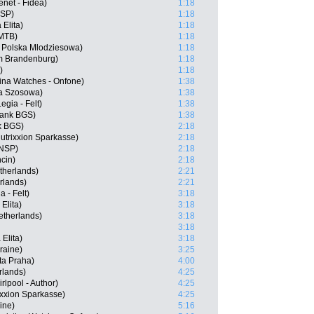
net - Fidea)
1:18
NSP)
1:18
Elita)
1:18
 MTB)
1:18
 Polska Mlodziesowa)
1:18
m Brandenburg)
1:18
)
1:18
tina Watches - Onfone)
1:38
a Szosowa)
1:38
gia - Felt)
1:38
Bank BGS)
1:38
k BGS)
2:18
utrixxion Sparkasse)
2:18
 NSP)
2:18
cin)
2:18
therlands)
2:21
rlands)
2:21
 - Felt)
3:18
Elita)
3:18
etherlands)
3:18
3:18
Elita)
3:18
raine)
3:25
ta Praha)
4:00
rlands)
4:25
lpool - Author)
4:25
ixxion Sparkasse)
4:25
ine)
5:16