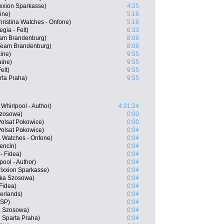
ixxion Sparkasse)
4:25
ine)
5:16
ristina Watches - Onfone)
5:16
gia - Felt)
6:33
eam Brandenburg)
8:06
Team Brandenburg)
8:06
ine)
9:55
aine)
9:55
elt)
9:55
rta Praha)
9:55
hirlpool - Author)
4:21:24
Szosowa)
0:00
olsat Pokowice)
0:00
olsat Pokowice)
0:04
a Watches - Onfone)
0:04
encin)
0:04
- Fidea)
0:04
pool - Author)
0:04
rixxion Sparkasse)
0:04
ska Szosowa)
0:04
Fidea)
0:04
erlands)
0:04
NSP)
0:04
a Szosowa)
0:04
 Sparta Praha)
0:04