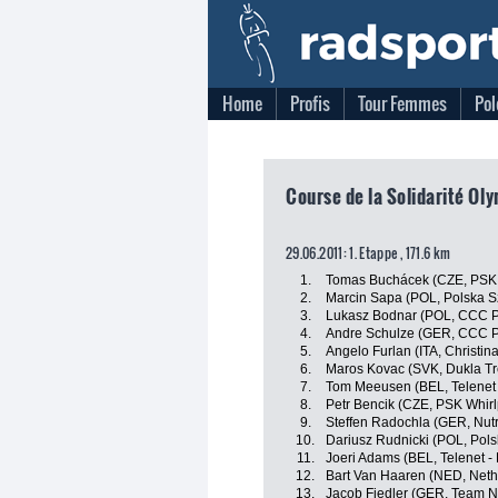
Home
Profis
Tour Femmes
Pol
Course de la Solidarité Oly
29.06.2011: 1. Etappe , 171.6 km
1.
Tomas Buchácek (CZE, PSK W
2.
Marcin Sapa (POL, Polska 
3.
Lukasz Bodnar (POL, CCC P
4.
Andre Schulze (GER, CCC P
5.
Angelo Furlan (ITA, Christin
6.
Maros Kovac (SVK, Dukla Tr
7.
Tom Meeusen (BEL, Telenet 
8.
Petr Bencik (CZE, PSK Whirl
9.
Steffen Radochla (GER, Nut
10.
Dariusz Rudnicki (POL, Pol
11.
Joeri Adams (BEL, Telenet - 
12.
Bart Van Haaren (NED, Neth
13.
Jacob Fiedler (GER, Team 