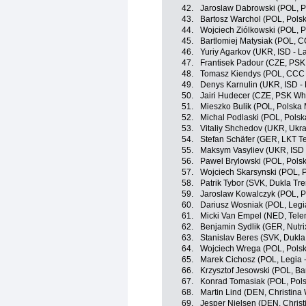
42.
Jaroslaw Dabrowski (POL, 
43.
Bartosz Warchol (POL, Pols
44.
Wojciech Ziólkowski (POL, 
45.
Bartlomiej Matysiak (POL, 
46.
Yuriy Agarkov (UKR, ISD - L
47.
Frantisek Padour (CZE, PSK 
48.
Tomasz Kiendys (POL, CCC 
49.
Denys Karnulin (UKR, ISD -
50.
Jairi Hudecer (CZE, PSK Whir
51.
Mieszko Bulik (POL, Polska
52.
Michal Podlaski (POL, Polska
53.
Vitaliy Shchedov (UKR, Ukra
54.
Stefan Schäfer (GER, LKT 
55.
Maksym Vasyliev (UKR, ISD 
56.
Pawel Brylowski (POL, Pols
57.
Wojciech Skarsynski (POL, 
58.
Patrik Tybor (SVK, Dukla Tre
59.
Jaroslaw Kowalczyk (POL, 
60.
Dariusz Wosniak (POL, Legia
61.
Micki Van Empel (NED, Telen
62.
Benjamin Sydlik (GER, Nutr
63.
Stanislav Beres (SVK, Dukla
64.
Wojciech Wrega (POL, Polska
65.
Marek Cichosz (POL, Legia -
66.
Krzysztof Jesowski (POL, B
67.
Konrad Tomasiak (POL, Pol
68.
Martin Lind (DEN, Christina
69.
Jesper Nielsen (DEN, Christ