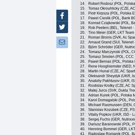
14.
Robert Rodosz (POL, Polsk
15.
Tomas Okrouhlicky (CZE, AC
16.
Piotr Kirpsza (POL, Polska El
Facebook
17.
Pawel Cieslik (POL, Bank B
18.
Konrad Czajkowski (POL, B
Twitter
19.
Rob Peeters (BEL, Telenet -
20.
Tino Meier (GER, LKT Team
21.
Roman Bronis (SVK, Ac Spar
Newsletter:
22.
Arnaud Grand (SUI, Telenet 
23.
Björn Schröder (GER, Nutrix
24.
Tomasz Marczynski (POL, C
25.
Tomasz Smolen (POL, CCC P
26.
Pawel Bernas (POL, Polska
27.
Rene Hooghiemster (NED, N
28.
Martin Hunal (CZE, AC Spar
29.
Oleksandr Sheydyk (UKR, Is
30.
Anatoliy Pakhtusov (UKR, IS
31.
Rostislav Krotky (CZE, AC S
32.
Matej Jurco (SVK, Dukla Tre
33.
Adrian Kurek (POL, Polska 
34.
Karol Domagalski (POL, Pol
35.
Michael Rasmussen (DEN, Ch
36.
Stanislav Kozubek (CZE, PSK
37.
Vitaliy Popkov (UKR, ISD - 
38.
Sergej Fuchs (GER, Nutrixx
39.
Dariusz Baranowski (POL, 
40.
Henning Bommel (GER, LKT
41.
Radoslaw Romanik (POL, B