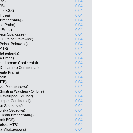
ita)
0:04
GS)
0:04
ank BGS)
0:04
 Fidea)
0:04
 Brandenburg)
0:04
ta Praha)
0:04
- Fidea)
0:04
xion Sparkasse)
0:04
CC Polsat Pokowice)
0:04
olsat Pokowice)
0:04
 MTB)
0:04
etherlands)
0:04
ta Praha)
0:04
d - Lampre Continental)
0:04
D - Lampre Continental)
0:04
parta Praha)
0:04
ncin)
0:04
MTB)
0:04
ska Mlodziesowa)
0:04
ristina Watches - Onfone)
0:04
 Whirlpool - Author)
0:04
Lampre Continental)
0:04
ion Sparkasse)
0:04
Polska Szosowa)
0:04
 Team Brandenburg)
0:04
ank BGS)
0:04
Polska MTB)
0:04
ka Mlodziesowa)
0:04