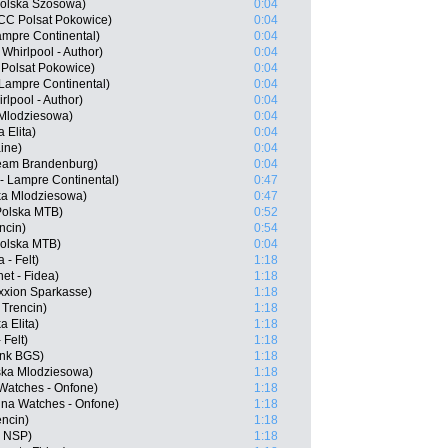
Polska Szosowa)
0:04
CCC Polsat Pokowice)
0:04
ampre Continental)
0:04
Whirlpool - Author)
0:04
Polsat Pokowice)
0:04
 Lampre Continental)
0:04
lpool - Author)
0:04
 Mlodziesowa)
0:04
 Elita)
0:04
ine)
0:04
Team Brandenburg)
0:04
- Lampre Continental)
0:47
ka Mlodziesowa)
0:47
Polska MTB)
0:52
ncin)
0:54
Polska MTB)
0:04
 - Felt)
1:18
et - Fidea)
1:18
ixxion Sparkasse)
1:18
 Trencin)
1:18
 Elita)
1:18
 Felt)
1:18
ank BGS)
1:18
ska Mlodziesowa)
1:18
 Watches - Onfone)
1:18
ina Watches - Onfone)
1:18
encin)
1:18
m NSP)
1:18