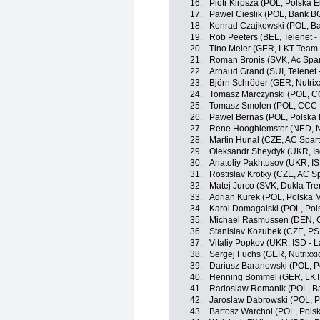
16.
Piotr Kirpsza (POL, Polska El
17.
Pawel Cieslik (POL, Bank B
18.
Konrad Czajkowski (POL, B
19.
Rob Peeters (BEL, Telenet -
20.
Tino Meier (GER, LKT Team
21.
Roman Bronis (SVK, Ac Spar
22.
Arnaud Grand (SUI, Telenet 
23.
Björn Schröder (GER, Nutrix
24.
Tomasz Marczynski (POL, C
25.
Tomasz Smolen (POL, CCC P
26.
Pawel Bernas (POL, Polska
27.
Rene Hooghiemster (NED, N
28.
Martin Hunal (CZE, AC Spar
29.
Oleksandr Sheydyk (UKR, Is
30.
Anatoliy Pakhtusov (UKR, IS
31.
Rostislav Krotky (CZE, AC S
32.
Matej Jurco (SVK, Dukla Tre
33.
Adrian Kurek (POL, Polska 
34.
Karol Domagalski (POL, Pol
35.
Michael Rasmussen (DEN, Ch
36.
Stanislav Kozubek (CZE, PSK
37.
Vitaliy Popkov (UKR, ISD - 
38.
Sergej Fuchs (GER, Nutrixx
39.
Dariusz Baranowski (POL, 
40.
Henning Bommel (GER, LKT
41.
Radoslaw Romanik (POL, B
42.
Jaroslaw Dabrowski (POL, 
43.
Bartosz Warchol (POL, Pols