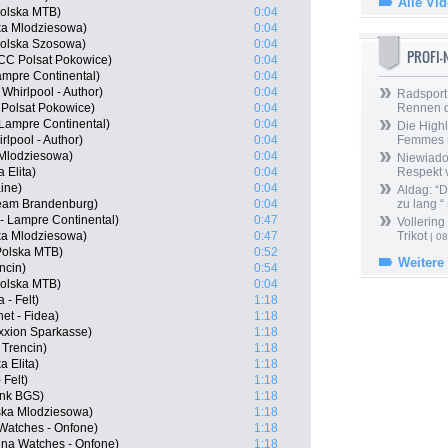
Alle Vi
Polska MTB)
0:04
ka Mlodziesowa)
0:04
Polska Szosowa)
0:04
PROFI
CCC Polsat Pokowice)
0:04
ampre Continental)
0:04
Whirlpool - Author)
0:04
Radsport 
Polsat Pokowice)
0:04
Rennen 
 Lampre Continental)
0:04
Die Highl
lpool - Author)
0:04
Femmes
 Mlodziesowa)
0:04
Niewiado
 Elita)
0:04
Respekt 
ine)
0:04
Aldag: “
Team Brandenburg)
0:04
zu lang “
- Lampre Continental)
0:47
Vollering
ka Mlodziesowa)
0:47
Trikot
| 08
Polska MTB)
0:52
Weitere
ncin)
0:54
Polska MTB)
0:04
 - Felt)
1:18
et - Fidea)
1:18
ixxion Sparkasse)
1:18
 Trencin)
1:18
 Elita)
1:18
 Felt)
1:18
ank BGS)
1:18
ska Mlodziesowa)
1:18
 Watches - Onfone)
1:18
ina Watches - Onfone)
1:18