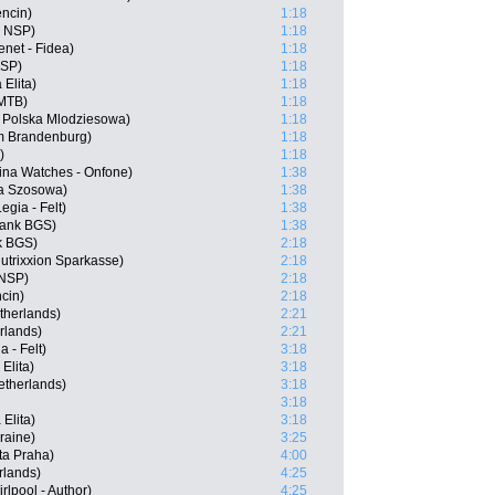
encin)
1:18
m NSP)
1:18
net - Fidea)
1:18
NSP)
1:18
Elita)
1:18
 MTB)
1:18
 Polska Mlodziesowa)
1:18
m Brandenburg)
1:18
)
1:18
tina Watches - Onfone)
1:38
a Szosowa)
1:38
gia - Felt)
1:38
Bank BGS)
1:38
k BGS)
2:18
utrixxion Sparkasse)
2:18
 NSP)
2:18
cin)
2:18
therlands)
2:21
rlands)
2:21
 - Felt)
3:18
Elita)
3:18
etherlands)
3:18
3:18
Elita)
3:18
raine)
3:25
ta Praha)
4:00
rlands)
4:25
lpool - Author)
4:25