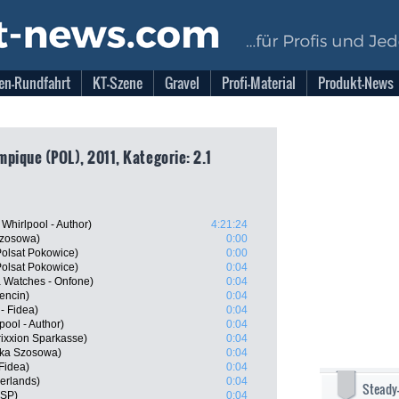
en-Rundfahrt
KT-Szene
Gravel
Profi-Material
Produkt-News
mpique (POL), 2011, Kategorie: 2.1
hirlpool - Author)
4:21:24
Szosowa)
0:00
olsat Pokowice)
0:00
olsat Pokowice)
0:04
a Watches - Onfone)
0:04
encin)
0:04
- Fidea)
0:04
pool - Author)
0:04
rixxion Sparkasse)
0:04
ska Szosowa)
0:04
Fidea)
0:04
erlands)
0:04
Steady
NSP)
0:04