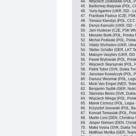
44.
Wojciech Ziólkowski (POL, 
45.
Bartlomiej Matysiak (POL, 
46.
Yuriy Agarkov (UKR, ISD - L
47.
Frantisek Padour (CZE, PSK 
48.
Tomasz Kiendys (POL, CCC 
49.
Denys Karnulin (UKR, ISD -
50.
Jairi Hudecer (CZE, PSK Whir
51.
Mieszko Bulik (POL, Polska
52.
Michal Podlaski (POL, Polska
53.
Vitaliy Shchedov (UKR, Ukra
54.
Stefan Schäfer (GER, LKT 
55.
Maksym Vasyliev (UKR, ISD 
56.
Pawel Brylowski (POL, Pols
57.
Wojciech Skarsynski (POL, 
58.
Patrik Tybor (SVK, Dukla Tre
59.
Jaroslaw Kowalczyk (POL, 
60.
Dariusz Wosniak (POL, Legia
61.
Micki Van Empel (NED, Telen
62.
Benjamin Sydlik (GER, Nutr
63.
Stanislav Beres (SVK, Dukla
64.
Wojciech Wrega (POL, Polska
65.
Marek Cichosz (POL, Legia -
66.
Krzysztof Jesowski (POL, B
67.
Konrad Tomasiak (POL, Pol
68.
Martin Lind (DEN, Christina
69.
Jesper Nielsen (DEN, Christ
70.
Matej Vysna (SVK, Dukla Tr
71.
Matthias Mortka (GER, Tea