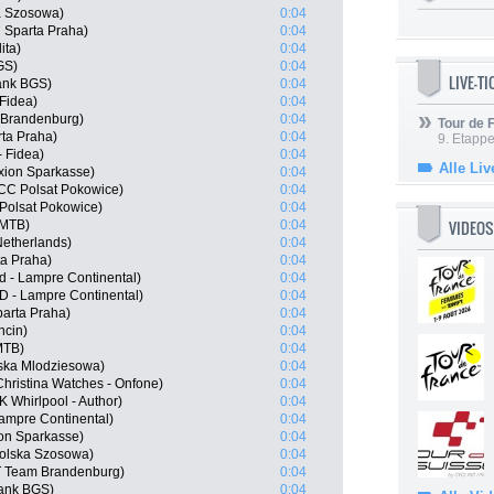
a Szosowa)
0:04
 Sparta Praha)
0:04
ita)
0:04
GS)
0:04
LIVE-T
ank BGS)
0:04
 Fidea)
0:04
 Brandenburg)
0:04
Tour de
ta Praha)
0:04
9. Etappe
- Fidea)
0:04
Alle Liv
xion Sparkasse)
0:04
CC Polsat Pokowice)
0:04
olsat Pokowice)
0:04
VIDEOS
 MTB)
0:04
etherlands)
0:04
ta Praha)
0:04
d - Lampre Continental)
0:04
D - Lampre Continental)
0:04
parta Praha)
0:04
ncin)
0:04
MTB)
0:04
ska Mlodziesowa)
0:04
ristina Watches - Onfone)
0:04
 Whirlpool - Author)
0:04
Lampre Continental)
0:04
ion Sparkasse)
0:04
Polska Szosowa)
0:04
 Team Brandenburg)
0:04
ank BGS)
0:04