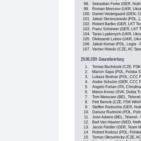
98.
Sebastian Forke (GER, Nutr
99.
Roman Morozov (UKR, Ukra
100.
Daniel Vestergaard (DEN, Ch
101.
Jakub Skrzeszewski (POL, Le
102.
Robert Bartko (GER, LKT T
103.
Franz Schiewer (GER, LKT 
104.
Taras Lypkevych (UKR, Ukra
105.
Oleksandr Lobov (UKR, Ukr
106.
Jakub Komar (POL, Legia - F
107.
Vaclav Hlavác (CZE, AC Spa
29.06.2011: Gesamtwertung
1.
Tomas Buchácek (CZE, PSK W
2.
Marcin Sapa (POL, Polska 
3.
Lukasz Bodnar (POL, CCC P
4.
Andre Schulze (GER, CCC P
5.
Angelo Furlan (ITA, Christin
6.
Maros Kovac (SVK, Dukla Tr
7.
Tom Meeusen (BEL, Telenet 
8.
Petr Bencik (CZE, PSK Whirl
9.
Steffen Radochla (GER, Nut
10.
Dariusz Rudnicki (POL, Pol
11.
Joeri Adams (BEL, Telenet - 
12.
Bart Van Haaren (NED, Neth
13.
Jacob Fiedler (GER, Team 
14.
Robert Rodosz (POL, Polsk
15.
Tomas Okrouhlicky (CZE, AC