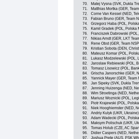
70.
Matej Vysna (SVK, Dukla Tr
71.
Matthias Mortka (GER, Tea
72.
Corne Van Kessel (NED, Tele
73.
Fabian Bruno (GER, Team 
74.
Grzegorz Haba (POL, Polska 
75.
Kamil Gradek (POL, Polska
76.
Franciszek Dabrowski (POL,
77.
Nikias Arndt (GER, LKT Tea
78.
Rene Obst (GER, Team NSP
79.
Kristian Sobota (DEN, Chris
80.
Mateusz Komar (POL, Polsk
81.
Lukasz Modzelewski (POL, Le
82.
Jaroslaw Rebiewski (POL, 
83.
Tomasz Lisowicz (POL, Ban
84.
Grischa Janorschke (GER, N
85.
Yannick Mayer (GER, Team
86.
Jan Sipeky (SVK, Dukla Tren
87.
Jenning Huizenga (NED, Ne
88.
Wim Stroetinga (NED, Nethe
89.
Mariusz Woznicki (POL, Legia
90.
Piotr Krajewski (POL, Polska 
91.
Niek Hooghiemster (NED, N
92.
Andriy Kulyk (UKR, Ukraine)
93.
Adam Wadecki (POL, Polska 
94.
Maksym Polischuk (UKR, Uk
95.
Tomas Holub (CZE, AC Spar
96.
Didier Caspers (NED, Nethe
97.
Joshua Prete (AUS, PSK Whir