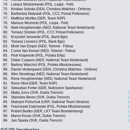
74.
Lukasz Modzelewski (POL, Legia - Felt)
75.
Kristian Sobota (DEN, Christina Watches - Onfone)
76.
Bartlomiej Matysiak (POL, CCC Polsat Polkowice)
77.
Matthias Mortka (GER, Team NSP)
78.
Mariusz Woznicki (POL, Legia - Felt)
79.
Niek Hooghiemster (NED, National Team Nederland)
80.
Tomasz Smolen (POL, CCC Polsat Polkowice)
81.
Krzysztof Jesowski (POL, Bank Bgs)
82.
Tomasz Lisowicz (POL, Bank Bgs)
83.
Micki Van Empel (NED, Telenet - Fidea)
84.
Corne Van Kessel (NED, Telenet - Fidea)
85.
Piotr Krajewski (POL, Polska Elita)
86.
Didier Caspers (NED, National Team Nederland)
87.
Bartosz Warchol (POL, Polska Mlodziesowa)
88.
Daniel Vestergaard (DEN, Christina Watches - Onfone)
89.
Wim Stroetinga (NED, National Team Nederland)
90.
Rene Hooghiemster (NED, National Team Nederland)
91.
Rene Obst (GER, Team NSP)
92.
Sebastian Forke (GER, Nutrixxion Sparkasse)
93.
Matej Jurco (SVK, Dukla Trencin)
1
94.
Stanislav Beres (SVK, Dukla Trencin)
1
95.
Maksym Polischuk (UKR, National Team Ukraine)
1
96.
Franciszek Dabrowski (POL, Polska Mlodziesowa)
1
97.
Robert Bartko (GER, LKT Team Brandenburg)
1
98.
Maros Kovac (SVK, Dukla Trencin)
1
99.
Jan Sipeky (SVK, Dukla Trencin)
1
01.07.2011: Gesamtwertung