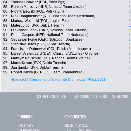
84.
Tomasz Lisowicz (POL, Bank Bgs)
1
85.
Roman Morozov (UKR, National Team Ukraine)
1
86.
Piotr Krajewski (POL, Polska Elita)
1
87.
Niek Hooghiemster (NED, National Team Nederland)
1
88.
Mariusz Woznicki (POL, Legia - Felt)
1
89.
Matej Jurco (SVK, Dukla Trencin)
1
90.
Oleksandr Lobov (UKR, National Team Ukraine)
1
91.
Didier Caspers (NED, National Team Nederland)
1
92.
Sebastian Forke (GER, Nutrixxion Sparkasse)
1
93.
Stanislav Beres (SVK, Dukla Trencin)
1
94.
Franciszek Dabrowski (POL, Polska Mlodziesowa)
1
95.
Daniel Vestergaard (DEN, Christina Watches - Onfone)
1
96.
Maksym Polischuk (UKR, National Team Ukraine)
1
97.
Maros Kovac (SVK, Dukla Trencin)
1
98.
Jan Sipeky (SVK, Dukla Trencin)
2
99.
Robert Bartko (GER, LKT Team Brandenburg)
2
�bersicht Course de la Solidarité Olympique (POL), 2011
COOKIE EINSTELLUNGEN
|
DATENSCHUTZ
|
KONTAKT
|
IMPRESSUM
RUBRIKEN
SONDERSEITEN
PROFI-NEWS
GIRO D`ITALIA 2026
JEDERMANN-NEWS
TOUR DE FRANCE 2026