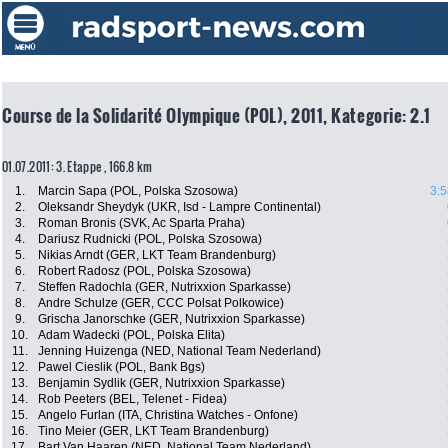
Course de la Solidarité Olympique (POL), 2011, Kategorie: 2.1
01.07.2011: 3. Etappe , 166.8 km
1.
Marcin Sapa (POL, Polska Szosowa)
3:5
2.
Oleksandr Sheydyk (UKR, Isd - Lampre Continental)
3.
Roman Bronis (SVK, Ac Sparta Praha)
4.
Dariusz Rudnicki (POL, Polska Szosowa)
5.
Nikias Arndt (GER, LKT Team Brandenburg)
6.
Robert Radosz (POL, Polska Szosowa)
7.
Steffen Radochla (GER, Nutrixxion Sparkasse)
8.
Andre Schulze (GER, CCC Polsat Polkowice)
9.
Grischa Janorschke (GER, Nutrixxion Sparkasse)
10.
Adam Wadecki (POL, Polska Elita)
11.
Jenning Huizenga (NED, National Team Nederland)
12.
Pawel Cieslik (POL, Bank Bgs)
13.
Benjamin Sydlik (GER, Nutrixxion Sparkasse)
14.
Rob Peeters (BEL, Telenet - Fidea)
15.
Angelo Furlan (ITA, Christina Watches - Onfone)
16.
Tino Meier (GER, LKT Team Brandenburg)
17.
Bart Van Haaren (NED, National Team Nederland)