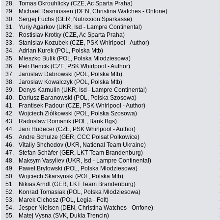
28.
Tomas Okrouhlicky (CZE, Ac Sparta Praha)
29.
Michael Rasmussen (DEN, Christina Watches - Onfone)
30.
Sergej Fuchs (GER, Nutrixxion Sparkasse)
31.
Yuriy Agarkov (UKR, Isd - Lampre Continental)
32.
Rostislav Krotky (CZE, Ac Sparta Praha)
33.
Stanislav Kozubek (CZE, PSK Whirlpool - Author)
34.
Adrian Kurek (POL, Polska Mtb)
35.
Mieszko Bulik (POL, Polska Mlodziesowa)
36.
Petr Bencik (CZE, PSK Whirlpool - Author)
37.
Jaroslaw Dabrowski (POL, Polska Mtb)
38.
Jaroslaw Kowalczyk (POL, Polska Mtb)
39.
Denys Karnulin (UKR, Isd - Lampre Continental)
40.
Dariusz Baranowski (POL, Polska Szosowa)
41.
Frantisek Padour (CZE, PSK Whirlpool - Author)
42.
Wojciech Ziólkowski (POL, Polska Szosowa)
43.
Radoslaw Romanik (POL, Bank Bgs)
44.
Jairi Hudecer (CZE, PSK Whirlpool - Author)
45.
Andre Schulze (GER, CCC Polsat Polkowice)
46.
Vitaliy Shchedov (UKR, National Team Ukraine)
47.
Stefan Schäfer (GER, LKT Team Brandenburg)
48.
Maksym Vasyliev (UKR, Isd - Lampre Continental)
49.
Pawel Brylowski (POL, Polska Mlodziesowa)
50.
Wojciech Skarsynski (POL, Polska Mtb)
51.
Nikias Arndt (GER, LKT Team Brandenburg)
52.
Konrad Tomasiak (POL, Polska Mlodziesowa)
53.
Marek Cichosz (POL, Legia - Felt)
54.
Jesper Nielsen (DEN, Christina Watches - Onfone)
55.
Matej Vysna (SVK, Dukla Trencin)