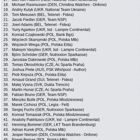
18.
Michael Rasmussen (DEN, Christina Watches - Onfone)
19.
Andriy Kulyk (UKR, National Team Ukraine)
20.
Tom Meeusen (BEL, Telenet - Fidea)
21.
Jacob Fiedler (GER, Team NSP)
22.
Joeri Adams (BEL, Telenet - Fidea)
23.
Yuriy Agarkov (UKR, Isd - Lampre Continental)
24.
Konrad Czajkowski (POL, Bank Bgs)
25.
Wojciech Skarsynski (POL, Polska Mtb)
26.
Wojciech Wrega (POL, Polska Elita)
27.
Maksym Vasyliev (UKR, Isd - Lampre Continental)
28.
Björn Schröder (GER, Nutrixxion Sparkasse)
29.
Jaroslaw Dabrowski (POL, Polska Mtb)
30.
Tomas Okrouhlicky (CZE, Ac Sparta Praha)
31.
Joshua Prete (AUS, PSK Whirlpool - Author)
32.
Piotr Kirpsza (POL, Polska Elita)
33.
Arnaud Grand (SUI, Telenet - Fidea)
34.
Matej Vysna (SVK, Dukla Trencin)
35.
Martin Hunal (CZE, Ac Sparta Praha)
36.
Fabian Bruno (GER, Team NSP)
37.
Mieszko Bulik (POL, Polska Mlodziesowa)
38.
Marek Cichosz (POL, Legia - Felt)
39.
Sergej Fuchs (GER, Nutrixxion Sparkasse)
40.
Konrad Tomasiak (POL, Polska Mlodziesowa)
41.
Anatoliy Pakhtusov (UKR, Isd - Lampre Continental)
42.
Henning Bommel (GER, LKT Team Brandenburg)
43.
Adrian Kurek (POL, Polska Mtb)
44.
Jesper Nielsen (DEN, Christina Watches - Onfone)
45.
Pawel Bernas (POL, Polska Mtb)