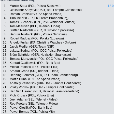
1.
Marcin Sapa (POL, Polska Szosowa)
12:0
2.
Oleksandr Sheydyk (UKR, Isd - Lampre Continental)
3.
Roman Bronis (SVK, Ac Sparta Praha)
4.
Tino Meier (GER, LKT Team Brandenburg)
5.
Tomas Buchácek (CZE, PSK Whirlpool - Author)
6.
Tom Meeusen (BEL, Telenet - Fidea)
7.
Steffen Radochla (GER, Nutrixxion Sparkasse)
8.
Dariusz Rudnicki (POL, Polska Szosowa)
9.
Robert Radosz (POL, Polska Szosowa)
10.
Angelo Furlan (ITA, Christina Watches - Onfone)
11.
Jacob Fiedler (GER, Team NSP)
12.
Lukasz Bodnar (POL, CCC Polsat Polkowice)
13.
Björn Schröder (GER, Nutrixxion Sparkasse)
14.
Tomasz Marczynski (POL, CCC Polsat Polkowice)
15.
Konrad Czajkowski (POL, Bank Bgs)
16.
Michal Podlaski (POL, Polska Elita)
17.
Arnaud Grand (SUI, Telenet - Fidea)
18.
Henning Bommel (GER, LKT Team Brandenburg)
19.
Martin Hunal (CZE, Ac Sparta Praha)
20.
Anatoliy Pakhtusov (UKR, Isd - Lampre Continental)
21.
Vitaliy Popkov (UKR, Isd - Lampre Continental)
22.
Bart Van Haaren (NED, National Team Nederland)
23.
Piotr Kirpsza (POL, Polska Elita)
24.
Joeri Adams (BEL, Telenet - Fidea)
25.
Rob Peeters (BEL, Telenet - Fidea)
26.
Pawel Cieslik (POL, Bank Bgs)
27.
Pawel Bernas (POL, Polska Mtb)