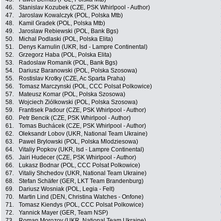
46.
Stanislav Kozubek (CZE, PSK Whirlpool - Author)
47.
Jaroslaw Kowalczyk (POL, Polska Mtb)
48.
Kamil Gradek (POL, Polska Mtb)
49.
Jaroslaw Rebiewski (POL, Bank Bgs)
50.
Michal Podlaski (POL, Polska Elita)
51.
Denys Karnulin (UKR, Isd - Lampre Continental)
52.
Grzegorz Haba (POL, Polska Elita)
53.
Radoslaw Romanik (POL, Bank Bgs)
54.
Dariusz Baranowski (POL, Polska Szosowa)
55.
Rostislav Krotky (CZE, Ac Sparta Praha)
56.
Tomasz Marczynski (POL, CCC Polsat Polkowice)
57.
Mateusz Komar (POL, Polska Szosowa)
58.
Wojciech Ziólkowski (POL, Polska Szosowa)
59.
Frantisek Padour (CZE, PSK Whirlpool - Author)
60.
Petr Bencik (CZE, PSK Whirlpool - Author)
61.
Tomas Buchácek (CZE, PSK Whirlpool - Author)
62.
Oleksandr Lobov (UKR, National Team Ukraine)
63.
Pawel Brylowski (POL, Polska Mlodziesowa)
64.
Vitaliy Popkov (UKR, Isd - Lampre Continental)
65.
Jairi Hudecer (CZE, PSK Whirlpool - Author)
66.
Lukasz Bodnar (POL, CCC Polsat Polkowice)
67.
Vitaliy Shchedov (UKR, National Team Ukraine)
68.
Stefan Schäfer (GER, LKT Team Brandenburg)
69.
Dariusz Wosniak (POL, Legia - Felt)
70.
Martin Lind (DEN, Christina Watches - Onfone)
71.
Tomasz Kiendys (POL, CCC Polsat Polkowice)
72.
Yannick Mayer (GER, Team NSP)
73.
Roman Morozov (UKR, National Team Ukraine)