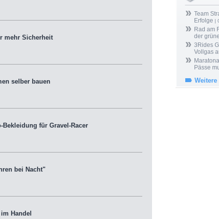
Team Stra
Erfolge
| 
Rad am Ri
der grün
r mehr Sicherheit
3Rides G
Vollgas a
Maratona
Pässe mus
Weitere
en selber bauen
-Bekleidung für Gravel-Racer
ren bei Nacht"
 im Handel