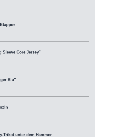
 Etappe«
 Sleeve Core Jersey"
ger Blu"
nzln
ky-Trikot unter dem Hammer