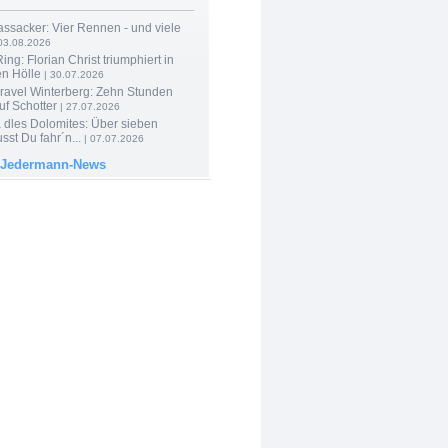
ssacker: Vier Rennen - und viele
03.08.2026
ng: Florian Christ triumphiert in
en Hölle
| 30.07.2026
ravel Winterberg: Zehn Stunden
uf Schotter
| 27.07.2026
 dles Dolomites: Über sieben
st Du fahr´n...
| 07.07.2026
 Jedermann-News