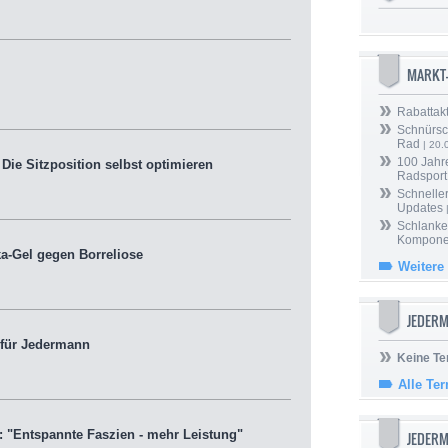
MARKT
Rabattak
Schnürsc
Rad
| 20.
100 Jahr
Die Sitzposition selbst optimieren
Radsport
Schneller
Updates
Schlanker
Kompone
a-Gel gegen Borreliose
Weitere
JEDERM
 für Jedermann
Keine Te
Alle Te
: "Entspannte Faszien - mehr Leistung"
JEDER