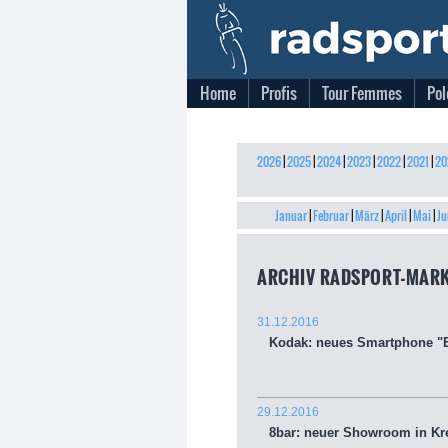
Home
Profis
Tour Femmes
Pol
2026
|
2025
|
2024
|
2023
|
2022
|
2021
|
20
Januar
|
Februar
|
März
|
April
|
Mai
|
Ju
ARCHIV RADSPORT-MARK
31.12.2016
Kodak: neues Smartphone "Ekt
29.12.2016
8bar: neuer Showroom in Kr