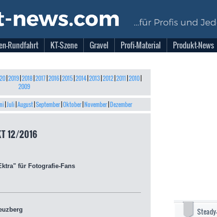
en-Rundfahrt
KT-Szene
Gravel
Profi-Material
Produkt-News
20
|
2019
|
2018
|
2017
|
2016
|
2015
|
2014
|
2013
|
2012
|
2011
|
2010
|
2009
ni
|
Juli
|
August
|
September
|
Oktober
|
November
|
Dezember
T 12/2016
ra" für Fotografie-Fans
euzberg
Steady