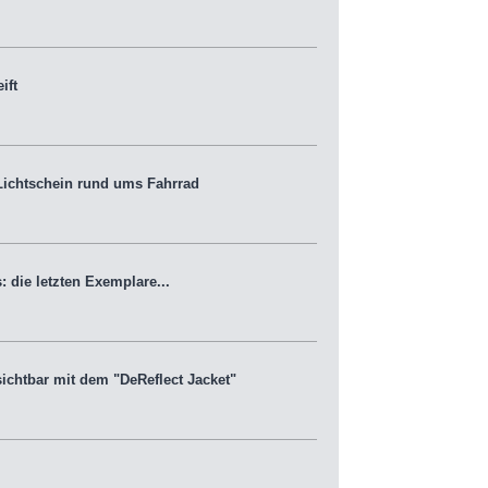
ift
 Lichtschein rund ums Fahrrad
die letzten Exemplare...
chtbar mit dem "DeReflect Jacket"