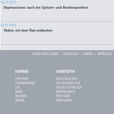
02.07.2013
Depressionen: auch bei Spitzen- und Breitensportlern
01.07.2013
Skåne: mit dem Rad entdecken
COOKIE EINSTELLUNGEN
|
DATENSCHUTZ
|
KONTAKT
|
IMPRESSUM
RUBRIKEN
SONDERSEITEN
PROFI-NEWS
GIRO D`ITALIA 2026
JEDERMANN-NEWS
TOUR DE FRANCE 2026
LIVE
VUELTA A ESPAÑA 2026
MARKT
RENNERGEBNISSE
KALENDER
PROFI-TEAMS
VEREINE
PROFI-FAHRER