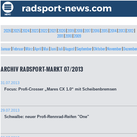
2026
|
2025
|
2024
|
2023
|
2022
|
2021
|
2020
|
2019
|
2018
|
2017
|
2016
|
2015
|
2014
|
2013
|
2012
|
2011
|
2010
|
2009
Januar
|
Februar
|
März
|
April
|
Mai
|
Juni
|
Juli
|
August
|
September
|
Oktober
|
November
|
Dezembe
ARCHIV RADSPORT-MARKT 07/2013
31.07.2013
Focus: Profi-Crosser „Mares CX 1.0“ mit Scheibenbremsen
29.07.2013
Schwalbe: neuer Profi-Rennrad-Reifen "One"