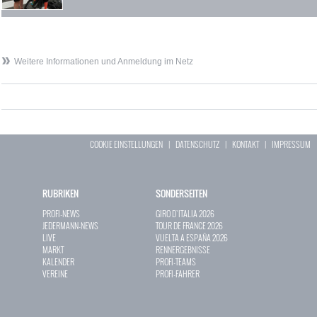
Weitere Informationen und Anmeldung im Netz
COOKIE EINSTELLUNGEN
|
DATENSCHUTZ
|
KONTAKT
|
IMPRESSUM
RUBRIKEN
SONDERSEITEN
PROFI-NEWS
GIRO D`ITALIA 2026
JEDERMANN-NEWS
TOUR DE FRANCE 2026
LIVE
VUELTA A ESPAÑA 2026
MARKT
RENNERGEBNISSE
KALENDER
PROFI-TEAMS
VEREINE
PROFI-FAHRER