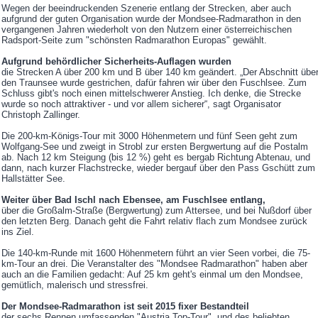
Wegen der beeindruckenden Szenerie entlang der Strecken, aber auch
aufgrund der guten Organisation wurde der Mondsee-Radmarathon in den
vergangenen Jahren wiederholt von den Nutzern einer österreichischen
Radsport-Seite zum "schönsten Radmarathon Europas" gewählt.
Aufgrund behördlicher Sicherheits-Auflagen wurden
die Strecken A über 200 km und B über 140 km geändert. „Der Abschnitt übe
den Traunsee wurde gestrichen, dafür fahren wir über den Fuschlsee. Zum
Schluss gibt's noch einen mittelschwerer Anstieg. Ich denke, die Strecke
wurde so noch attraktiver - und vor allem sicherer“, sagt Organisator
Christoph Zallinger.
Die 200-km-Königs-Tour mit 3000 Höhenmetern und fünf Seen geht zum
Wolfgang-See und zweigt in Strobl zur ersten Bergwertung auf die Postalm
ab. Nach 12 km Steigung (bis 12 %) geht es bergab Richtung Abtenau, und
dann, nach kurzer Flachstrecke, wieder bergauf über den Pass Gschütt zum
Hallstätter See.
Weiter über Bad Ischl nach Ebensee, am Fuschlsee entlang,
über die Großalm-Straße (Bergwertung) zum Attersee, und bei Nußdorf über
den letzten Berg. Danach geht die Fahrt relativ flach zum Mondsee zurück
ins Ziel.
Die 140-km-Runde mit 1600 Höhenmetern führt an vier Seen vorbei, die 75-
km-Tour an drei. Die Veranstalter des "Mondsee Radmarathon" haben aber
auch an die Familien gedacht: Auf 25 km geht's einmal um den Mondsee,
gemütlich, malerisch und stressfrei.
Der Mondsee-Radmarathon ist seit 2015 fixer Bestandteil
der sechs Rennen umfassenden "Austria Top-Tour", und des beliebten