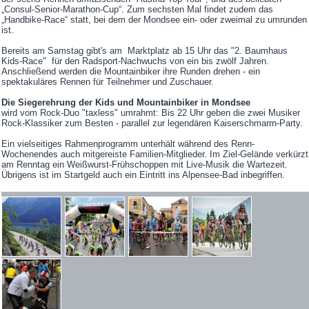
„Consul-Senior-Marathon-Cup“. Zum sechsten Mal findet zudem das
„Handbike-Race“ statt, bei dem der Mondsee ein- oder zweimal zu umrunden
ist.
Bereits am Samstag gibt's am Marktplatz ab 15 Uhr das "2. Baumhaus
Kids-Race" für den Radsport-Nachwuchs von ein bis zwölf Jahren.
Anschließend werden die Mountainbiker ihre Runden drehen - ein
spektakuläres Rennen für Teilnehmer und Zuschauer.
Die Siegerehrung der Kids und Mountainbiker in Mondsee
wird vom Rock-Duo "taxless" umrahmt: Bis 22 Uhr geben die zwei Musiker
Rock-Klassiker zum Besten - parallel zur legendären Kaiserschmarrn-Party.
Ein vielseitiges Rahmenprogramm unterhält während des Renn-
Wochenendes auch mitgereiste Familien-Mitglieder. Im Ziel-Gelände verkürzt
am Renntag ein Weißwurst-Frühschoppen mit Live-Musik die Wartezeit.
Übrigens ist im Startgeld auch ein Eintritt ins Alpensee-Bad inbegriffen.