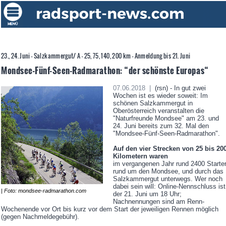
23., 24. Juni - Salzkammergut/ A - 25, 75, 140, 200 km - Anmeldung bis 21. Juni
Mondsee-Fünf-Seen-Radmarathon: “der schönste Europas“
07.06.2018 |
(rsn) - In gut zwei
Wochen ist es wieder soweit: Im
schönen Salzkammergut in
Oberösterreich veranstalten die
"Naturfreunde Mondsee" am 23. und
24. Juni bereits zum 32. Mal den
"Mondsee-Fünf-Seen-Radmarathon".
Auf den vier Strecken von 25 bis 20
Kilometern waren
im vergangenen Jahr rund 2400 Starte
rund um den Mondsee, und durch das
Salzkammergut unterwegs. Wer noch
dabei sein will: Online-Nennschluss ist
| Foto: mondsee-radmarathon.com
der 21. Juni um 18 Uhr;
Nachnennungen sind am Renn-
Wochenende vor Ort bis kurz vor dem Start der jeweiligen Rennen möglich
(gegen Nachmeldegebühr).