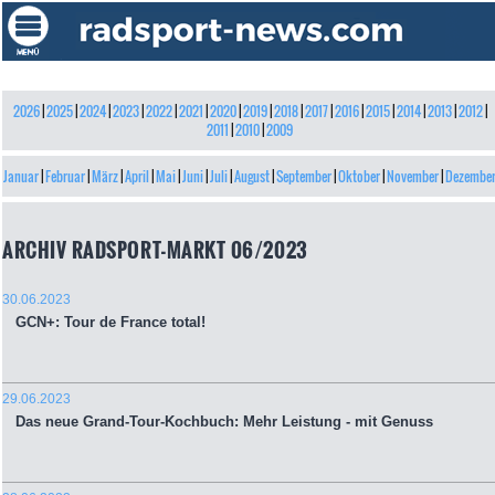
2026
|
2025
|
2024
|
2023
|
2022
|
2021
|
2020
|
2019
|
2018
|
2017
|
2016
|
2015
|
2014
|
2013
|
2012
|
2011
|
2010
|
2009
Januar
|
Februar
|
März
|
April
|
Mai
|
Juni
|
Juli
|
August
|
September
|
Oktober
|
November
|
Dezembe
ARCHIV RADSPORT-MARKT 06/2023
30.06.2023
GCN+: Tour de France total!
29.06.2023
Das neue Grand-Tour-Kochbuch: Mehr Leistung - mit Genuss