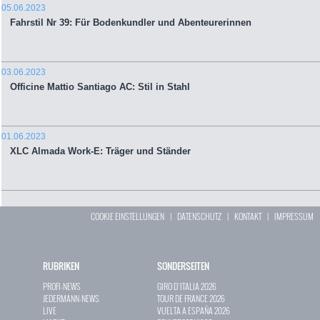
05.06.2023
Fahrstil Nr 39: Für Bodenkundler und Abenteurerinnen
03.06.2023
Officine Mattio Santiago AC: Stil in Stahl
01.06.2023
XLC Almada Work-E: Träger und Ständer
COOKIE EINSTELLUNGEN
|
DATENSCHUTZ
|
KONTAKT
|
IMPRESSUM
RUBRIKEN
SONDERSEITEN
PROFI-NEWS
GIRO D`ITALIA 2026
JEDERMANN-NEWS
TOUR DE FRANCE 2026
LIVE
VUELTA A ESPAÑA 2026