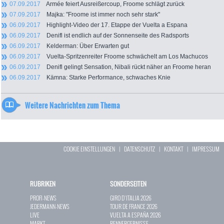
07.09.2017
Armée feiert Ausreißercoup, Froome schlägt zurück
07.09.2017
Majka: "Froome ist immer noch sehr stark"
06.09.2017
Highlight-Video der 17. Etappe der Vuelta a Espana
06.09.2017
Denifl ist endlich auf der Sonnenseite des Radsports
06.09.2017
Kelderman: Über Erwarten gut
06.09.2017
Vuelta-Spritzenreiter Froome schwächelt am Los Machucos
06.09.2017
Denifl gelingt Sensation, Nibali rückt näher an Froome heran
06.09.2017
Kämna: Starke Performance, schwaches Knie
Weitere Nachrichten zum Thema
COOKIE EINSTELLUNGEN
|
DATENSCHUTZ
|
KONTAKT
|
IMPRESSUM
RUBRIKEN
SONDERSEITEN
PROFI-NEWS
GIRO D`ITALIA 2026
JEDERMANN-NEWS
TOUR DE FRANCE 2026
LIVE
VUELTA A ESPAÑA 2026
MARKT
RENNERGEBNISSE