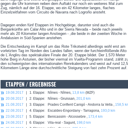
gegen die Uhr kommen neben dem Auftakt nur noch ein weiteres Mal zum
Zug, nämlich auf der 16. Etappe, wo ein 42 Kilometer langes, flaches
Einzelzeitfahren vom Circuito de Navarra nach Logroño ansteht.
Dagegen enden fünf Etappen im Hochgebirge, darunter sind auch die
Bergankünfte am Calar Alto und in der Sierra Nevada – beide nach jeweils
mehr als 20 Kilometer langen Anstiegen - ,die beide in der zweiten Woche in
Andalusien in Süd-Spanien anstehen.
Die Entscheidung im Kampf um das Rote Trikotwird allerdings wohl erst am
vorletzten Tag im Norden des Landes fallen, wenn der furchteinflößende Alto
de L´Angliru das spektakuläre Finale der 20. Etappe bildet. Der 1.570 Meter
hohe Berg in Asturien, der bisher viermal im Vuelta-Programm stand, zählt z
den schwierigsten des internationalen Rennkalenders und weist auf rund 12,5
Kilometern Länge eine durchschnittliche Steigung von fast zehn Prozent auf.
ETAPPEN / ERGEBNISSE
19.08.2017
| 1. Etappe: Nîmes - Nîmes,
13,8 km
(MZF)
20.08.2017
| 2. Etappe: Nîmes - Gruissan,
201,0 km
21.08.2017
| 3. Etappe: Prades Conflent Canigó - Andorra la Vella ,
158,5 k
22.08.2017
| 4. Etappe: Escaldes-Engordany - Tarragona,
193,0 km
23.08.2017
| 5. Etappe: Benicassim - Alcossebre ,
173,4 km
24.08.2017
| 6. Etappe: Vila-real - Sagunt,
198,0 km