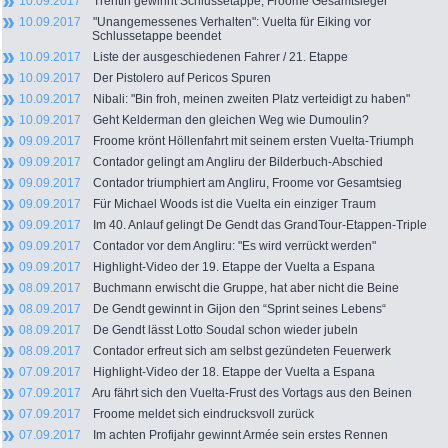
10.09.2017
Trentin gewinnt Schlussetappe, Froome Gesamtsieger
10.09.2017
"Unangemessenes Verhalten": Vuelta für Eiking vor
Schlussetappe beendet
10.09.2017
Liste der ausgeschiedenen Fahrer / 21. Etappe
10.09.2017
Der Pistolero auf Pericos Spuren
10.09.2017
Nibali: "Bin froh, meinen zweiten Platz verteidigt zu haben"
10.09.2017
Geht Kelderman den gleichen Weg wie Dumoulin?
09.09.2017
Froome krönt Höllenfahrt mit seinem ersten Vuelta-Triumph
09.09.2017
Contador gelingt am Angliru der Bilderbuch-Abschied
09.09.2017
Contador triumphiert am Angliru, Froome vor Gesamtsieg
09.09.2017
Für Michael Woods ist die Vuelta ein einziger Traum
09.09.2017
Im 40. Anlauf gelingt De Gendt das GrandTour-Etappen-Triple
09.09.2017
Contador vor dem Angliru: "Es wird verrückt werden"
09.09.2017
Highlight-Video der 19. Etappe der Vuelta a Espana
08.09.2017
Buchmann erwischt die Gruppe, hat aber nicht die Beine
08.09.2017
De Gendt gewinnt in Gijon den “Sprint seines Lebens“
08.09.2017
De Gendt lässt Lotto Soudal schon wieder jubeln
08.09.2017
Contador erfreut sich am selbst gezündeten Feuerwerk
07.09.2017
Highlight-Video der 18. Etappe der Vuelta a Espana
07.09.2017
Aru fährt sich den Vuelta-Frust des Vortags aus den Beinen
07.09.2017
Froome meldet sich eindrucksvoll zurück
07.09.2017
Im achten Profijahr gewinnt Armée sein erstes Rennen