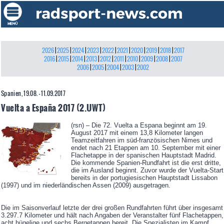
2026
|
2025
|
2024
|
2023
|
2022
|
2021
|
2020
|
2019
|
2018
|
2017
2016
|
2015
|
2014
|
2013
|
2012
|
2011
|
2010
|
2009
|
2008
|
2007
2006
|
2005
|
2004
|
2003
|
2002
Spanien, 19.08. - 11.09.2017
Vuelta a España 2017 (2.UWT)
(rsn) – Die 72. Vuelta a Espana beginnt am 19.
August 2017 mit einem 13,8 Kilometer langen
Teamzeitfahren im süd-französischen Nimes und
endet nach 21 Etappen am 10. September mit einer
Flachetappe in der spanischen Hauptstadt Madrid.
Die kommende Spanien-Rundfahrt ist die erst dritte,
die im Ausland beginnt. Zuvor wurde der Vuelta-Start
bereits in der portugiesischen Hauptstadt Lissabon
(1997) und im niederländischen Assen (2009) ausgetragen.
Die im Saisonverlauf letzte der drei großen Rundfahrten führt über insgesamt
3.297.7 Kilometer und hält nach Angaben der Veranstalter fünf Flachetappen,
acht hügelige und sechs Bergetappen bereit. Die Spezialisten im Kampf