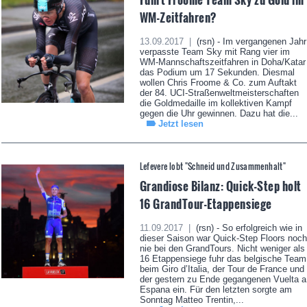
WM-Zeitfahren?
13.09.2017 |
(rsn) - Im vergangenen Jahr
verpasste Team Sky mit Rang vier im
WM-Mannschaftszeitfahren in Doha/Katar
das Podium um 17 Sekunden. Diesmal
wollen Chris Froome & Co. zum Auftakt
der 84. UCI-Straßenweltmeisterschaften
die Goldmedaille im kollektiven Kampf
gegen die Uhr gewinnen. Dazu hat die...
Jetzt lesen
Lefevere lobt "Schneid und Zusammenhalt"
Grandiose Bilanz: Quick-Step holt
16 GrandTour-Etappensiege
11.09.2017 |
(rsn) - So erfolgreich wie in
dieser Saison war Quick-Step Floors noch
nie bei den GrandTours. Nicht weniger als
16 Etappensiege fuhr das belgische Team
beim Giro d’Italia, der Tour de France und
der gestern zu Ende gegangenen Vuelta a
Espana ein. Für den letzten sorgte am
Sonntag Matteo Trentin,...