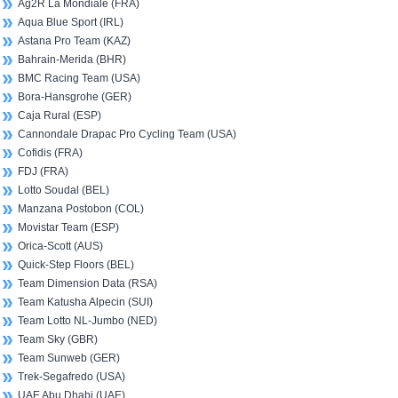
Ag2R La Mondiale (FRA)
Aqua Blue Sport (IRL)
Astana Pro Team (KAZ)
Bahrain-Merida (BHR)
BMC Racing Team (USA)
Bora-Hansgrohe (GER)
Caja Rural (ESP)
Cannondale Drapac Pro Cycling Team (USA)
Cofidis (FRA)
FDJ (FRA)
Lotto Soudal (BEL)
Manzana Postobon (COL)
Movistar Team (ESP)
Orica-Scott (AUS)
Quick-Step Floors (BEL)
Team Dimension Data (RSA)
Team Katusha Alpecin (SUI)
Team Lotto NL-Jumbo (NED)
Team Sky (GBR)
Team Sunweb (GER)
Trek-Segafredo (USA)
UAE Abu Dhabi (UAE)