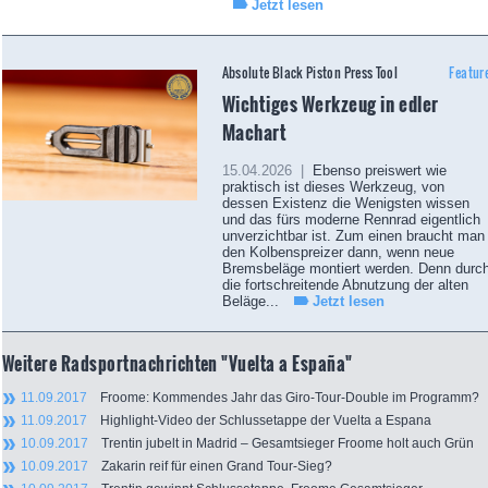
Jetzt lesen
Absolute Black Piston Press Tool
Featur
Wichtiges Werkzeug in edler
Machart
15.04.2026 |
Ebenso preiswert wie
praktisch ist dieses Werkzeug, von
dessen Existenz die Wenigsten wissen
und das fürs moderne Rennrad eigentlich
unverzichtbar ist. Zum einen braucht man
den Kolbenspreizer dann, wenn neue
Bremsbeläge montiert werden. Denn durc
die fortschreitende Abnutzung der alten
Beläge...
Jetzt lesen
Weitere Radsportnachrichten "Vuelta a España"
11.09.2017
Froome: Kommendes Jahr das Giro-Tour-Double im Programm?
11.09.2017
Highlight-Video der Schlussetappe der Vuelta a Espana
10.09.2017
Trentin jubelt in Madrid – Gesamtsieger Froome holt auch Grün
10.09.2017
Zakarin reif für einen Grand Tour-Sieg?