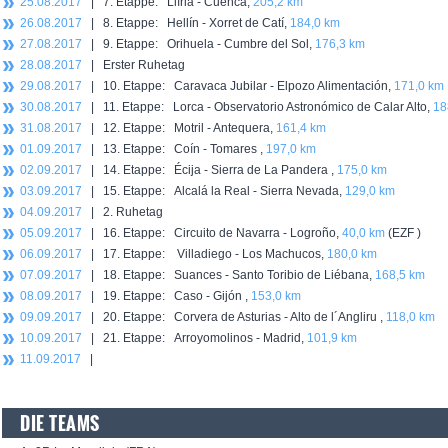
25.08.2017
| 7. Etappe: Llíria - Cuenca,
205,2 km
26.08.2017
| 8. Etappe: Hellín - Xorret de Catí,
184,0 km
27.08.2017
| 9. Etappe: Orihuela - Cumbre del Sol,
176,3 km
28.08.2017
| Erster Ruhetag
29.08.2017
| 10. Etappe: Caravaca Jubilar - Elpozo Alimentación,
171,0 km
30.08.2017
| 11. Etappe: Lorca - Observatorio Astronómico de Calar Alto,
18
31.08.2017
| 12. Etappe: Motril - Antequera,
161,4 km
01.09.2017
| 13. Etappe: Coín - Tomares ,
197,0 km
02.09.2017
| 14. Etappe: Écija - Sierra de La Pandera ,
175,0 km
03.09.2017
| 15. Etappe: Alcalá la Real - Sierra Nevada,
129,0 km
04.09.2017
| 2. Ruhetag
05.09.2017
| 16. Etappe: Circuito de Navarra - Logroño,
40,0 km
(EZF )
06.09.2017
| 17. Etappe: Villadiego - Los Machucos,
180,0 km
07.09.2017
| 18. Etappe: Suances - Santo Toribio de Liébana,
168,5 km
08.09.2017
| 19. Etappe: Caso - Gijón ,
153,0 km
09.09.2017
| 20. Etappe: Corvera de Asturias - Alto de l´Angliru ,
118,0 km
10.09.2017
| 21. Etappe: Arroyomolinos - Madrid,
101,9 km
11.09.2017
|
DIE TEAMS